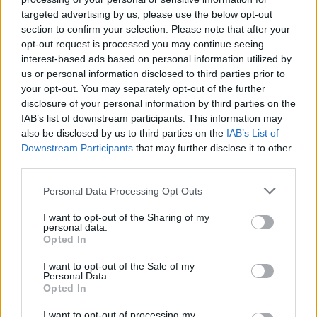
targeted advertising by us, please use the below opt-out
Βέβαια, η
πρώτη εικόνα από το εσωτερικό του
section to confirm your selection. Please note that after your
αυτοκινήτου
δεν αποτυπώνει τις κοσμογονικές αλλαγές
opt-out request is processed you may continue seeing
interest-based ads based on personal information utilized by
που πρόκειται να προκύψουν κάτω από τις μεταλλικές
us or personal information disclosed to third parties prior to
επιφάνειές του αμαξώματος, ακολουθώντας εν πολλοίς το
your opt-out. You may separately opt-out of the further
παράδειγμα των «πολιτικών» εκδόσεων.
disclosure of your personal information by third parties on the
IAB’s list of downstream participants. This information may
also be disclosed by us to third parties on the
IAB’s List of
Την ίδια άλλωστε τακτική ακολούθησαν οι Ιάπωνες και
Downstream Participants
that may further disclose it to other
στην περίπτωση του GR Yaris, εστιάζοντας στην ουσία και
third parties.
αφήνοντας στην άκρη τις άσκοπες κινήσεις
Please note that this website/app uses one or more Google
Personal Data Processing Opt Outs
εντυπωσιασμού. Αν λοιπόν περιμένατε ένα
«πολεμικό»
services and may gather and store information including but
not limited to your visit or usage behaviour. You may click to
I want to opt-out of the Sharing of my
περιβάλλον από το cockpit της GR Corolla είναι
personal data.
grant or deny consent to Google and its third-party tags to
πολύ πιθανόν να απογοητευτείτε από την πρώτη
Opted In
use your data for below specified purposes in below Google
εικόνα που μοιράστηκε μαζί μας η Toyota USA
,
consent section.
I want to opt-out of the Sale of my
Personal Data.
προαναγγέλλοντας την άφιξη του αυτοκινήτου τους
Opted In
αμέσως επόμενους μήνες.
I want to opt-out of processing my