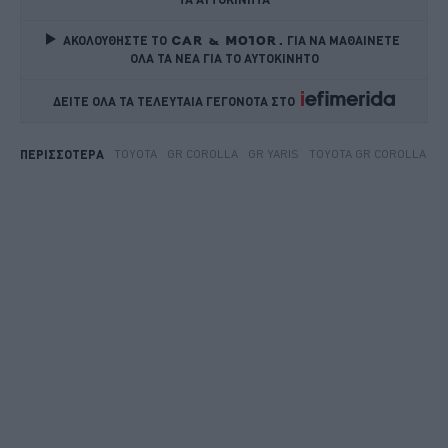
ΑΚΟΛΟΥΘΗΣΤΕ ΤΟ
ΓΙΑ ΝΑ ΜΑΘΑΙΝΕΤΕ 
ΟΛΑ ΤΑ ΝΕΑ ΓΙΑ ΤΟ ΑΥΤΟΚΙΝΗΤΟ
ΔΕΙΤΕ ΟΛΑ ΤΑ ΤΕΛΕΥΤΑΙΑ ΓΕΓΟΝΟΤΑ ΣΤΟ    
TOYOTA
GR COROLLA
GR YARIS
TOYOTA GR COROLLA
ΠΕΡΙΣΣΟΤΕΡΑ