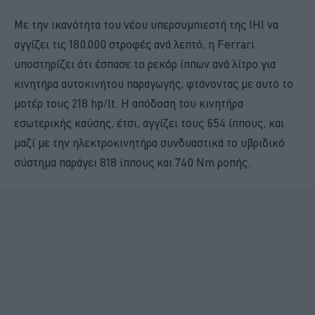
Με την ικανότητα του νέου υπερσυμπιεστή της IHI να
αγγίζει τις 180.000 στροφές ανά λεπτό, η Ferrari
υποστηρίζει ότι έσπασε το ρεκόρ ίππων ανά λίτρο για
κινητήρα αυτοκινήτου παραγωγής, φτάνοντας με αυτό το
μοτέρ τους 218 hp/lt. Η απόδοση του κινητήρα
εσωτερικής καύσης, έτσι, αγγίζει τους 654 ίππους, και
μαζί με την ηλεκτροκινητήρα συνδυαστικά το υβριδικό
σύστημα παράγει 818 ίππους και 740 Nm ροπής.