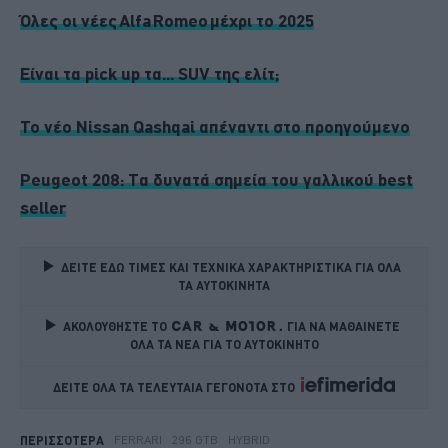
Όλες οι νέες Alfa Romeo μέχρι το 2025
Είναι τα pick up τα... SUV της ελίτ;
Το νέο Nissan Qashqai απέναντι στο προηγούμενο
Peugeot 208: Tα δυνατά σημεία του γαλλικού best
seller
ΔΕΙΤΕ ΕΔΩ ΤΙΜΕΣ ΚΑΙ ΤΕΧΝΙΚΑ ΧΑΡΑΚΤΗΡΙΣΤΙΚΑ ΓΙΑ ΟΛΑ 
ΤΑ ΑΥΤΟΚΙΝΗΤΑ
ΑΚΟΛΟΥΘΗΣΤΕ ΤΟ
ΓΙΑ ΝΑ ΜΑΘΑΙΝΕΤΕ 
ΟΛΑ ΤΑ ΝΕΑ ΓΙΑ ΤΟ ΑΥΤΟΚΙΝΗΤΟ
ΔΕΙΤΕ ΟΛΑ ΤΑ ΤΕΛΕΥΤΑΙΑ ΓΕΓΟΝΟΤΑ ΣΤΟ    
FERRARI
296 GTB
HYBRID
ΠΕΡΙΣΣΟΤΕΡΑ