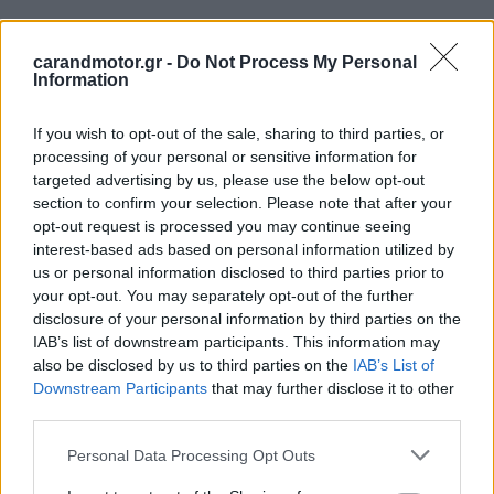
carandmotor.gr -
Do Not Process My Personal
Information
If you wish to opt-out of the sale, sharing to third parties, or
processing of your personal or sensitive information for
targeted advertising by us, please use the below opt-out
section to confirm your selection. Please note that after your
opt-out request is processed you may continue seeing
interest-based ads based on personal information utilized by
us or personal information disclosed to third parties prior to
your opt-out. You may separately opt-out of the further
disclosure of your personal information by third parties on the
Με τη βοήθεια του ηλεκτροκινητήρα, που είναι
IAB’s list of downstream participants. This information may
also be disclosed by us to third parties on the
IAB’s List of
τοποθετημένος πίσω από τον V6 στην ουρά της 296 GTB,
Downstream Participants
that may further disclose it to other
καθώς και του νέου αυτόματου κιβωτίου διπλού
third parties.
συμπλέκτη και 8 σχέσεων, η νέα «μικρή» Ferrari
Please note that this website/app uses one or more Google
Personal Data Processing Opt Outs
αποδεικνύεται στην πράξη ταχύτερη της F8 Tributo.
services and may gather and store information including but