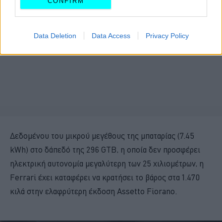
CONFIRM
Data Deletion
Data Access
Privacy Policy
Δεδομένου του μικρού μεγέθους της μπαταρίας (7.45
kWh) στο δάπεδό της 296 GTB, η οποία δεν προσφέρει
ηλεκτρική αυτονομία μεγαλύτερη των 25 χιλιομέτρων, η
Ferrari έχει καταφέρει να κρατήσει το βάρος στα 1.470
κιλά στην ελαφρύτερη έκδοση Assetto Fiorano.