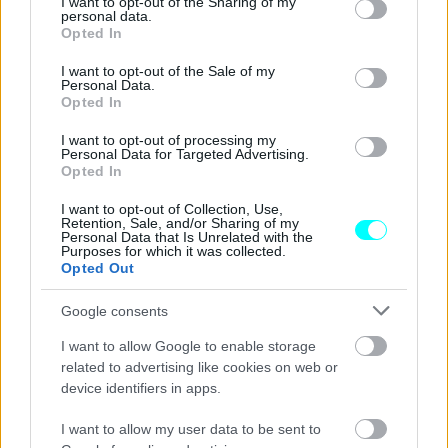
Φτάνει από στάση τα 100 km/h σε 2,9'', και τα 200 km/h σε
not limited to your visit or usage behaviour. You may click to
I want to opt-out of the Sharing of my
personal data.
grant or deny consent to Google and its third-party tags to
7,3'', ενώ η τελική ταχύτητά της αγγίζει τα 330 km/h.
Opted In
use your data for below specified purposes in below Google
consent section.
I want to opt-out of the Sale of my
Σύμφωνα με την ιταλική εταιρεία, η 296 GTB μπορεί να
Personal Data.
Opted In
γυρίσει την πίστα του Fiorano 1:21 λεπτό, χρόνος που
είναι 1,5 δευτερόλεπτο ταχύτερος από της F8 Tributo
I want to opt-out of processing my
Personal Data for Targeted Advertising.
παρά τα 35 επιπλέον κιλά που έχει η πρώτη με το υβριδικό
Opted In
της σύστημα.
I want to opt-out of Collection, Use,
Retention, Sale, and/or Sharing of my
Personal Data that Is Unrelated with the
Purposes for which it was collected.
Opted Out
Google consents
I want to allow Google to enable storage
related to advertising like cookies on web or
device identifiers in apps.
I want to allow my user data to be sent to