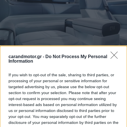
carandmotor.gr -
Do Not Process My Personal
«
Το όνομα αυτό ενσαρκώνει μια αδιαμφισβήτητη δύναμη,
Information
εξίσου άνετη στο να κατακτά την άγρια φύση και να
κινείται με κομψότητα στο αστικό τοπίο. Σήμερα, καθώς
If you wish to opt-out of the sale, sharing to third parties, or
processing of your personal or sensitive information for
προφέρουμε ξανά αυτό το όνομα, μεταφέρουμε την
targeted advertising by us, please use the below opt-out
κληρονομιά μιας premium μάρκας και μια εκλεπτυσμένη
section to confirm your selection. Please note that after your
αισθητική. Φιλοδοξούμε να ενώσουμε το πνεύμα της
opt-out request is processed you may continue seeing
interest-based ads based on personal information utilized by
βρετανικής εξερεύνησης,
με τη δύναμη της νέας
us or personal information disclosed to third parties prior to
ενεργειακής τεχνολογίας της Κίνας
, πυροδοτώντας
your opt-out. You may separately opt-out of the further
μεταξύ τους μια ανεξάντλητη και μετασχηματιστική
disclosure of your personal information by third parties on the