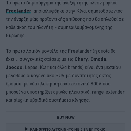
Το πρώτο δημιούργημα της ανεξάρτητης πλέον μάρκας
Freelander
, αποκαλύφθηκε στην Κίνα, σηματοδοτώντας
την έναρξη μίας προϊοντικής επίθεσης που θα απλωθεί σε
κάθε άκρη του πλανήτη – συμπεριλαμβανομένης της
Ευρώπης.
Το πρώτο λοιπόν μοντέλο της Freelander (η οποία θα
έχει… συγγενικές σχέσεις με τις
Chery
,
Omoda
,
Jaecoo
, Lepas, iCar και άλλα brands) είναι ένα μεσαίου
μεγέθους οικογενειακό SUV με δυνατότητες εκτός
δρόμου, με νέα ηλεκτρική αρχιτεκτονική 800V που
μπορεί να υποστηρίξει αμιγώς ηλεκτρικά, range-extender
και plug-in υβριδικά συστήματα κίνησης.
BUY NOW
ΚΑΙΝΟΥΡΓΙΟ ΑΥΤΟΚΙΝΗΤΟ ΜΕ 0,9% ΕΠΙΤΟΚΙΟ 