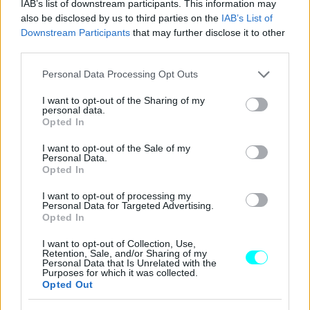
IAB’s list of downstream participants. This information may
ενέργεια
».
also be disclosed by us to third parties on the
IAB’s List of
Downstream Participants
that may further disclose it to other
Το Freelander 97 παραπέμπει σχεδιαστικά στο ομώνυμο
third parties.
Land Rover
μέσω της χαρακτηριστικής διαγώνιας
Please note that this website/app uses one or more Google
Personal Data Processing Opt Outs
κολώνας-C, που θυμίζει τη αφαιρούμενη σκληρή οροφή
services and may gather and store information including but
not limited to your visit or usage behaviour. You may click to
I want to opt-out of the Sharing of my
του αρχικού μοντέλου – μοτίβο που επαναλαμβάνεται
personal data.
grant or deny consent to Google and its third-party tags to
Opted In
επίσης στο λογότυπο με τα δύο τρίγωνα και στη διάταξη
use your data for below specified purposes in below Google
των προβολέων.
consent section.
I want to opt-out of the Sale of my
Personal Data.
Opted In
Η αποκάλυψη πραγματοποιήθηκε σε ειδική εκδήλωση
I want to opt-out of processing my
που έλαβε χώρα στο Πεκίνο, μερικές ημέρες πριν από το
Personal Data for Targeted Advertising.
δημόσιο ντεμπούτο του μοντέλου στη διεθνή έκθεση
Opted In
αυτοκινήτου της κινεζικής πόλης. Το Freelander θα
I want to opt-out of Collection, Use,
Retention, Sale, and/or Sharing of my
αντικαταστήσει τα
Land Rover Discovery Sport
και
Personal Data that Is Unrelated with the
Purposes for which it was collected.
Range Rover Evoque
στη γραμμή παραγωγής του
Opted Out
εργοστασίου της JLR-Chery στο Changshu, το οποίο την