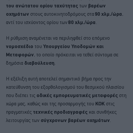
του ανώτατου ορίου ταχύτητας
των
βαρέων
οχημάτων
στους αυτοκινητοδρόμους στα
90 χλμ./ώρα
,
αντί του ισχύοντος ορίου των
80 χλμ./ώρα
.
Η ρύθμιση αναμένεται να περιληφθεί στο επόμενο
νομοσχέδιο
του
Υπουργείου Υποδομών και
Μεταφορών
, το οποίο πρόκειται να τεθεί σύντομα σε
δημόσια
διαβούλευση
.
Η εξέλιξη αυτή αποτελεί σημαντικό βήμα προς την
κατεύθυνση του εξορθολογισμού του θεσμικού πλαισίου
που διέπει τις
οδικές εμπορευματικές μεταφορές
στη
χώρα μας, καθώς και της προσαρμογής του
ΚΟΚ
στις
πραγματικές
τεχνικές προδιαγραφές
και συνθήκες
λειτουργίας των
σύγχρονων βαρέων οχημάτων
.