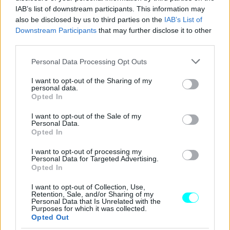
από τα 80 στα 90 χλμ./ώρα δεν εισάγει ένα νέο,
IAB’s list of downstream participants. This information may
also be disclosed by us to third parties on the
IAB’s List of
υψηλότερο επίπεδο ταχύτητας για τα βαρέα οχήματα, αλλά
Downstream Participants
that may further disclose it to other
αναγνωρίζει το ήδη υφιστάμενο τεχνικό όριο λειτουργίας
third parties.
τους.
Please note that this website/app uses one or more Google
Personal Data Processing Opt Outs
services and may gather and store information including but
not limited to your visit or usage behaviour. You may click to
I want to opt-out of the Sharing of my
personal data.
grant or deny consent to Google and its third-party tags to
Opted In
use your data for below specified purposes in below Google
consent section.
I want to opt-out of the Sale of my
Personal Data.
Opted In
I want to opt-out of processing my
Personal Data for Targeted Advertising.
Opted In
I want to opt-out of Collection, Use,
Retention, Sale, and/or Sharing of my
Personal Data that Is Unrelated with the
Purposes for which it was collected.
Opted Out