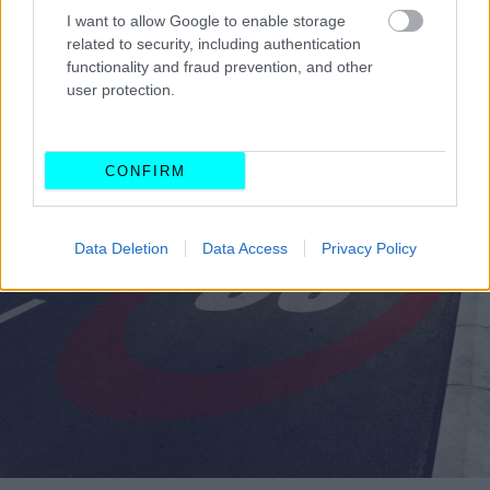
I want to allow Google to enable storage
οχημάτων
και της υπόλοιπης κυκλοφορίας, καθώς και
related to security, including authentication
στη βελτίωση της αποδοτικότητας των
εμπορευματικών
functionality and fraud prevention, and other
μεταφορών
, πάντοτε με σεβασμό στην οδική ασφάλεια.
user protection.
CONFIRM
Data Deletion
Data Access
Privacy Policy