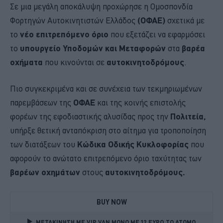
Σε μια μεγάλη αποκάλυψη προχώρησε η Ομοσπονδία
Φορτηγών Αυτοκινητιστών Ελλάδος
(ΟΦΑΕ)
σχετικά με
το
νέο επιτρεπόμενο όριο
που εξετάζει να εφαρμόσει
το
υπουργείο
Υποδομών και Μεταφορών
στα
βαρέα
οχήματα
που κινούνται σε
αυτοκινητοδρόμους
.
Πιο συγκεκριμένα και σε συνέχεια των τεκμηριωμένων
παρεμβάσεων της
ΟΦΑΕ
και της κοινής επιστολής
φορέων της εφοδιαστικής αλυσίδας προς την
Πολιτεία,
υπήρξε θετική ανταπόκριση στο αίτημα για τροποποίηση
των διατάξεων του
Κώδικα Οδικής Κυκλοφορίας
που
αφορούν το ανώτατο επιτρεπόμενο όριο ταχύτητας των
βαρέων οχημάτων
στους
αυτοκινητοδρόμους.
BUY NOW
ΜΕΤΑΚΙΝΗΣΗ ΜΕ VIP VAN ΜΟΝΟ ΜΕ 12 ΕΥΡΩ ΤΟ ΑΤΟΜΟ