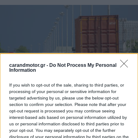
carandmotor.gr -
Do Not Process My Personal
Information
If you wish to opt-out of the sale, sharing to third parties, or
processing of your personal or sensitive information for
targeted advertising by us, please use the below opt-out
section to confirm your selection. Please note that after your
Η ΟΦΑΕ έχει επισημάνει επανειλημμένα ότι τα βαρέα
opt-out request is processed you may continue seeing
οχήματα φέρουν περιοριστή ταχύτητας από τον
interest-based ads based on personal information utilized by
us or personal information disclosed to third parties prior to
κατασκευαστή στα
90 χλμ./ώρα
. Ως εκ τούτου, η
your opt-out. You may separately opt-out of the further
προτεινόμενη αύξηση του ανώτατου επιτρεπόμενου ορίου
disclosure of your personal information by third parties on the