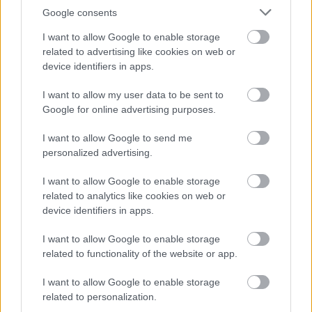
Google consents
I want to allow Google to enable storage
related to advertising like cookies on web or
device identifiers in apps.
I want to allow my user data to be sent to
Google for online advertising purposes.
I want to allow Google to send me
personalized advertising.
I want to allow Google to enable storage
related to analytics like cookies on web or
device identifiers in apps.
Παράλληλα, η
προσαρμογή
του
ορίου ταχύτητας στα
I want to allow Google to enable storage
90 χλμ./ώρα
εναρμονίζει το εθνικό πλαίσιο με τα
related to functionality of the website or app.
ευρωπαϊκά δεδομένα και μπορεί να συμβάλει στην
I want to allow Google to enable storage
ομαλότερη κυκλοφορία στους αυτοκινητοδρόμους, στη
related to personalization.
μείωση των διαφορών ταχύτητας
μεταξύ των
βαρέων