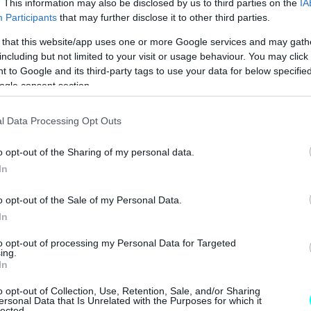
. This information may also be disclosed by us to third parties on the
IA
Participants
that may further disclose it to other third parties.
a με τον δίλιτρο Turbo βενζινοκινητήρα των 200 ίππων
 that this website/app uses one or more Google services and may gath
ων, η οποία "ντύθηκε στα χρώματα των Carabinieri,
including but not limited to your visit or usage behaviour. You may click 
 to Google and its third-party tags to use your data for below specifi
από μετατροπές που ενισχύουν την ασφάλεια αυτών
ogle consent section.
l Data Processing Opt Outs
o opt-out of the Sharing of my personal data.
In
o opt-out of the Sale of my Personal Data.
In
to opt-out of processing my Personal Data for Targeted
ing.
In
o opt-out of Collection, Use, Retention, Sale, and/or Sharing
ersonal Data that Is Unrelated with the Purposes for which it
lected.