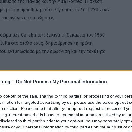
μευσης της Ιταλίας και την Alfa Romeo. Η σχέση
ρά με την προσθήκη, ούτε λίγο ούτε πολύ, 1.770 νέων
α τις ανάγκες του σώματος.
σώμα των Carabinieri ξεκινά τη δεκαετία του 1950.
Giulia στο στόλο τους, δημιούργησε τη πρώτη
που εντυπωσίασε με την εμφάνιση και την ταχύτητα
BUY NOW
or.gr -
Do Not Process My Personal Information
D PUMA ΑΠΟ 21.528 ΕΥΡΩ
to opt-out of the sale, sharing to third parties, or processing of your per
formation for targeted advertising by us, please use the below opt-out s
Η ΝΕΑ MERCEDES GLB 
r selection. Please note that after your opt-out request is processed y
eing interest-based ads based on personal information utilized by us or
Ε ΤΑ ΝΕΑ ΜΟΝΤΕΛΑ ΤΗΣ BMW 
disclosed to third parties prior to your opt-out. You may separately opt-
losure of your personal information by third parties on the IAB’s list of
 4 ΕΠΙΣΤΡΕΦΕΙ -ΠΟΣΟ ΚΟΣΤΙΖΕΙ 