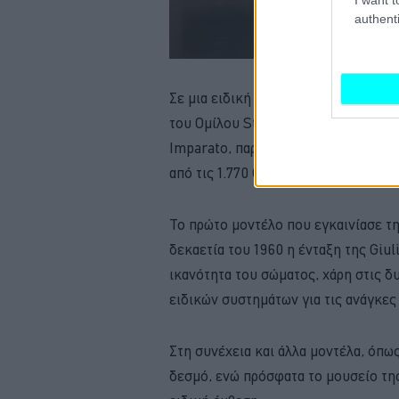
authenti
Σε μια ειδική τελετή που πραγματοπ
του Ομίλου Stellantis, κ. John Elka
Imparato, παρέδωσαν στον Διοικητή 
από τις 1.770 Giulia που θα βρεθούν
Το πρώτο μοντέλο που εγκαινίασε τη
δεκαετία του 1960 η ένταξη της Giul
ικανότητα του σώματος, χάρη στις 
ειδικών συστημάτων για τις ανάγκες 
Στη συνέχεια και άλλα μοντέλα, όπως
δεσμό, ενώ πρόσφατα το μουσείο της