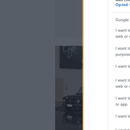
Opted 
Google 
I want t
web or d
I want t
purpose
I want 
I want t
web or d
I want t
or app.
I want t
I want t