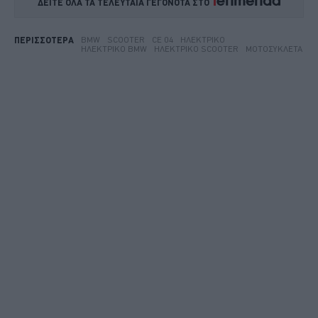
ΔΕΙΤΕ ΟΛΑ ΤΑ ΤΕΛΕΥΤΑΙΑ ΓΕΓΟΝΟΤΑ ΣΤΟ    
BMW
SCOOTER
CE 04
ΗΛΕΚΤΡΙΚΌ
ΠΕΡΙΣΣΟΤΕΡΑ
ΗΛΕΚΤΡΙΚΌ BMW
ΗΛΕΚΤΡΙΚΌ SCOOTER
ΜΟΤΟΣΥΚΛΈΤΑ