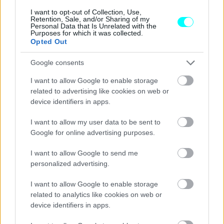
παράλληλα στη διάθεση του τρία προγράμματα οδήγησης,
I want to opt-out of Collection, Use,
Retention, Sale, and/or Sharing of my
τα Eco, Rain και Road που προσαρμόζουν ανάλογα την
Personal Data that Is Unrelated with the
Purposes for which it was collected.
απόκριση του κινητήρα, ενώ έξτρα προσφέρεται και το
Opted Out
πρόγραμμα Dynamic για πιο δυναμική οδήγηση. Στάνταρ
Google consents
είναι φυσικά και το ABS, ενώ προαιρετικά μπορεί να
I want to allow Google to enable storage
«αποκτήσει» και ευαισθησία στις στροφές
related to advertising like cookies on web or
προσαρμόζοντας την απόδοση του ανάλογα με την κλίση
device identifiers in apps.
του scooter. Το σύστημα πέδησης του scooter
I want to allow my user data to be sent to
αποτελείται από δίσκους διαμέτρου 265 χλστ. που
Google for online advertising purposes.
συνδυάζονται με δαγκάνες τεσσάρων εμβόλων, ενώ ένας
ακόμη δίσκος πίσω ίδιας διαμέτρου, αλλά με μονοπίστονη
I want to allow Google to send me
personalized advertising.
δαγκάνα, έρχεται για να συμπληρώσει την εικόνα.
I want to allow Google to enable storage
related to analytics like cookies on web or
device identifiers in apps.