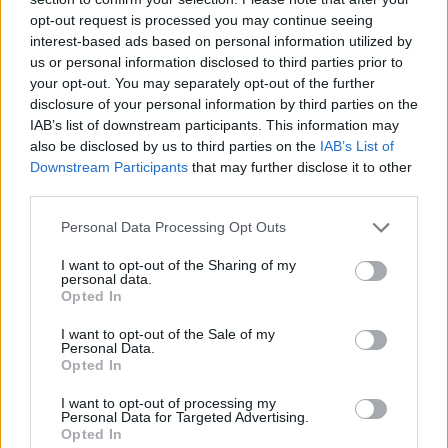
opt-out request is processed you may continue seeing
interest-based ads based on personal information utilized by
us or personal information disclosed to third parties prior to
your opt-out. You may separately opt-out of the further
disclosure of your personal information by third parties on the
IAB’s list of downstream participants. This information may
also be disclosed by us to third parties on the
IAB’s List of
Downstream Participants
that may further disclose it to other
third parties.
Please note that this website/app uses one or more Google
Personal Data Processing Opt Outs
services and may gather and store information including but
not limited to your visit or usage behaviour. You may click to
I want to opt-out of the Sharing of my
personal data.
grant or deny consent to Google and its third-party tags to
Opted In
use your data for below specified purposes in below Google
consent section.
I want to opt-out of the Sale of my
Personal Data.
Στα συστήματα ασφάλειας του CeE 04 περιλαμβάνεται το
Opted In
Automatic Stability Control, το οποίο ελέγχει τη ροπή
I want to opt-out of processing my
που φτάνει στον πίσω τροχό, ενώ προαιρετικά μπορεί να
Personal Data for Targeted Advertising.
Opted In
τοποθετηθεί και Traction Control. Ο αναβάτης έχει