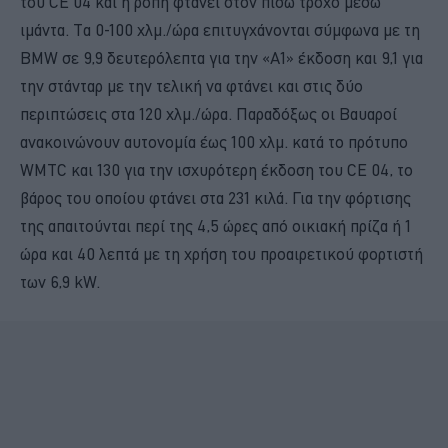
του CE 04 και η ροπή φτάνει στον πίσω τροχό μέσω
ιμάντα. Τα 0-100 χλμ./ώρα επιτυγχάνονται σύμφωνα με τη
BMW σε 9,9 δευτερόλεπτα για την «Α1» έκδοση και 9,1 για
την στάνταρ με την τελική να φτάνει και στις δύο
περιπτώσεις στα 120 χλμ./ώρα. Παραδόξως οι Βαυαροί
ανακοινώνουν αυτονομία έως 100 χλμ. κατά το πρότυπο
WMTC και 130 για την ισχυρότερη έκδοση του CE 04, το
βάρος του οποίου φτάνει στα 231 κιλά. Για την φόρτισης
της απαιτούνται περί της 4,5 ώρες από οικιακή πρίζα ή 1
ώρα και 40 λεπτά με τη χρήση του προαιρετικού φορτιστή
των 6,9 kW.