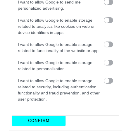
I want to allow Google to send me
personalized advertising.
Τι εξακολουθεί να ισχύει
I want to allow Google to enable storage
related to analytics like cookies on web or
Από τη στιγμή που το
τελικό νομοσχέδιο
δεν
device identifiers in apps.
περιλαμβάνει τίποτα για τη
φορολογία των χρηστών
I want to allow Google to enable storage
εταιρικών αυτοκινήτων
δεν καταργείται η εξαίρεση
related to functionality of the website or app.
από
υπολογισμό
του
εισοδήματος
από
μισθωτή
I want to allow Google to enable storage
εργασία αποζημιώσεων
και
παροχών σε είδος για
related to personalization.
Plug-in Hubrid οχήματα χαμηλών ρύπων
και
ειδικότερα η
αποζημίωση για έξοδα κίνησης
που
I want to allow Google to enable storage
related to security, including authentication
καταβάλλονται από τον εργοδότη για
υπηρεσιακούς
functionality and fraud prevention, and other
λόγους
, συμπεριλαμβανομένης της αποζημίωσης για τη
user protection.
δαπάνη ηλεκτρικού ρεύματος για τη
φόρτιση ατομικού ή
εταιρικού οχήματος μηδενικών ή χαμηλών ρύπων
έως 50 γρ. CO2/χλμ.
, εφόσον αφορούν έξοδα κίνησης
CONFIRM
που πραγματοποιήθηκαν από τον
εργαζόμενο
κατά την