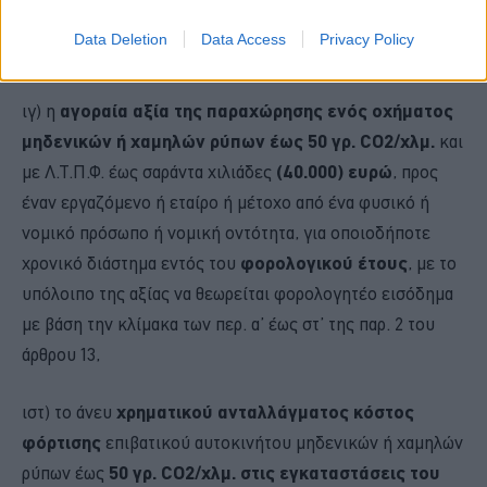
εκτέλεση της υπηρεσίας του και αποδεικνύονται από
Data Deletion
Data Access
Privacy Policy
νόμιμα παραστατικά
,
ιγ) η
αγοραία αξία της παραχώρησης ενός οχήματος
μηδενικών ή χαμηλών ρύπων έως 50 γρ. CO2/χλμ.
και
με Λ.Τ.Π.Φ. έως σαράντα χιλιάδες
(40.000) ευρώ
, προς
έναν εργαζόμενο ή εταίρο ή μέτοχο από ένα φυσικό ή
νομικό πρόσωπο ή νομική οντότητα, για οποιοδήποτε
χρονικό διάστημα εντός του
φορολογικού έτους
, με το
υπόλοιπο της αξίας να θεωρείται φορολογητέο εισόδημα
με βάση την κλίμακα των περ. α’ έως στ’ της παρ. 2 του
άρθρου 13,
ιστ) το άνευ
χρηματικού ανταλλάγματος κόστος
φόρτισης
επιβατικού αυτοκινήτου μηδενικών ή χαμηλών
ρύπων έως
50 γρ. CO2/χλμ. στις εγκαταστάσεις του