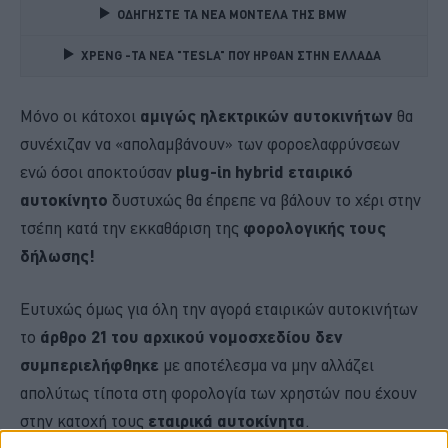
ΟΔΗΓΗΣΤΕ ΤΑ ΝΕΑ ΜΟΝΤΕΛΑ ΤΗΣ BMW 
XPENG -ΤΑ ΝΕΑ "TESLA" ΠΟΥ ΗΡΘΑΝ ΣΤΗΝ ΕΛΛΑΔΑ 
Μόνο οι κάτοχοι
αμιγώς ηλεκτρικών αυτοκινήτων
θα
συνέχιζαν να «απολαμβάνουν» των φοροελαφρύνσεων
ενώ όσοι αποκτούσαν
plug-in hybrid εταιρικό
αυτοκίνητο
δυστυχώς θα έπρεπε να βάλουν το χέρι στην
τσέπη κατά την εκκαθάριση της
φορολογικής τους
δήλωσης!
Ευτυχώς όμως για όλη την αγορά εταιρικών αυτοκινήτων
το
άρθρο 21 του αρχικού νομοσχεδίου δεν
συμπεριελήφθηκε
με αποτέλεσμα να μην αλλάζει
απολύτως τίποτα στη φορολογία των χρηστών που έχουν
στην κατοχή τους
εταιρικά αυτοκίνητα
.