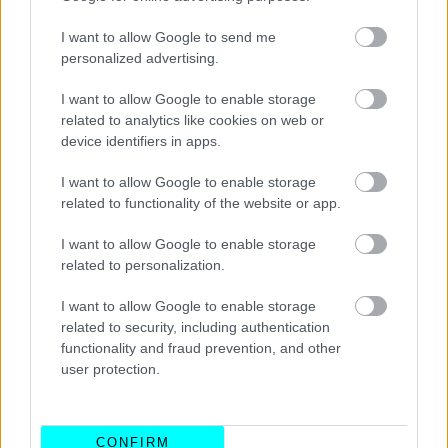
I want to allow Google to send me
Κατά τα άλλα, προκειμένου να μειωθεί το κόστος
κάθε
personalized advertising.
εταιρεία του ομίλου εξελίσσει το δικό της μερίδιο
I want to allow Google to enable storage
της πλατφόρμας SSP
, βάσει του μεγέθους και του
related to analytics like cookies on web or
κόστους των μοντέλων της. Τα τμήματα της
device identifiers in apps.
αρχιτεκτονικής που αφορούν στα
supermini και στα
I want to allow Google to enable storage
αυτοκίνητα πόλης εξελίσσονται από τη Volkswagen
,
related to functionality of the website or app.
και θα χρησιμοποιούνται από τις
Cupra
,
Skoda
και Audi.
Η Audi εξελίσσει ό,τι αφορά στα συμπαγή και μεσαία
I want to allow Google to enable storage
related to personalization.
αυτοκίνητα
και θα δανείσει την τεχνολογία αυτή στις
Volkswagen, Porsche και Skoda.
I want to allow Google to enable storage
related to security, including authentication
functionality and fraud prevention, and other
user protection.
CONFIRM