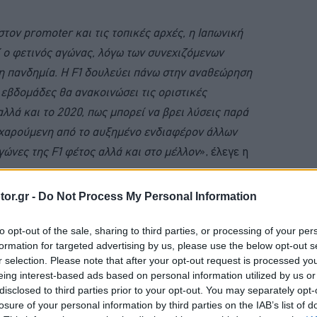
τον promoter και τις τοπικές αρχές, η Ιαπωνική
 ο φετινός αγώνας, λόγω των συνεχιζόμενων
η πανδημία. Η F1 δουλεύει πάνω στην αναθεώρηση
 εβδομάδες θα ανακοινώσει τις οριστικές
αλλά και το 2020, πως μπορεί να βρει λύσεις παρά
 χαρούμενη από το αυξημένο ενδιαφέρον άλλων
γώνες της F1 φέτος αλλά και στο μέλλον
», έλεγε η
or.gr -
Do Not Process My Personal Information
BUY NOW
to opt-out of the sale, sharing to third parties, or processing of your per
formation for targeted advertising by us, please use the below opt-out s
ΚΑΡΤΑ ΚΑΥΣΑΕΡΙΩΝ; ΚΛΕΙΣΕ ΡΑΝΤΕΒΟΥ
r selection. Please note that after your opt-out request is processed y
eing interest-based ads based on personal information utilized by us or
VIP VAN ΜΟΝΟ ΜΕ 12 ΕΥΡΩ ΤΟ ΑΤΟΜΟ
disclosed to third parties prior to your opt-out. You may separately opt-
Η ΝΕΑ MERCEDES GLB 
losure of your personal information by third parties on the IAB’s list of