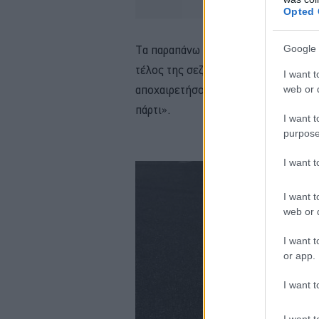
Opted 
Τα παραπάνω αποτελούν μία απογοητ
Google 
τέλος της σεζόν που διανύουμε, απο
I want t
αποχαιρετήσουν την F1 με έναν αγών
web or d
πάρτι».
I want t
purpose
I want 
I want t
web or d
I want t
or app.
I want t
I want t