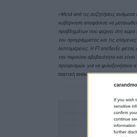
«
Μετά από τις συζητήσεις ανάμεσα σ
κυβέρνηση αποφάσισε να ματαιωθεί
προβλημάτων που φέρνει στη χώρα 
του προγράμματος και τις επόμενες
λεπτομέρειες. Η F1 απέδειξε φέτος 
την παρούσα αβεβαιότητα και είναι
προορισμών, για να φιλοξενήσουν α
σχετική ανακοίνωση.
carandmot
If you wish 
sensitive in
ΕΛΕΓΧΟΣ ΚΤΕΟ; 
confirm you
continue se
ΜΕΤΑΚΙΝΗΣΗ ΜΕ 
information 
further disc