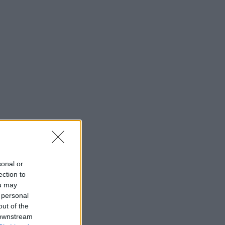
sonal or
ection to
ou may
 personal
out of the
 downstream