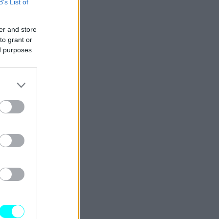
B’s List of
er and store
to grant or
ed purposes