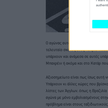
authenti
Ο αγώνας αυτός ήταν προγραμματισμέ
τελευταίο σκέλος ενός «triple-head
υπάρχουν και ανάμεσα σε αυτές υπάρ
Μπαχρέιν ή ακόμα και στο Κατάρ που
Αξιοσημείωτο είναι πως ίσως αυτή ν
Υπάρχουν κι άλλες χώρες που βρίσκο
λίστες των Άγγλων, όπως η Βραζιλία 
αγώνα με μόνο εμβολιασμένους στην 
πρόβλημα είναι στους ταξιδιωτικούς