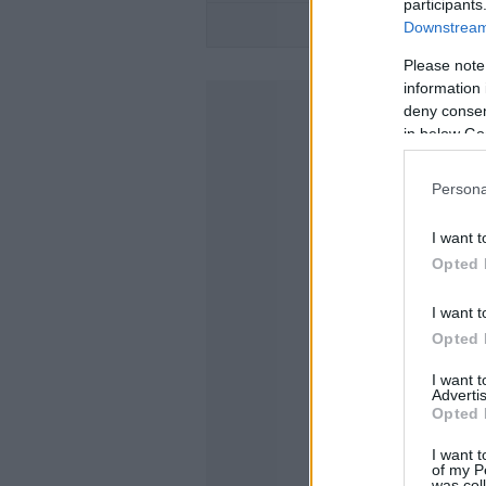
participants
Downstream 
Please note
information 
deny consent
in below Go
Persona
I want t
Opted 
I want t
Opted 
I want 
Advertis
Opted 
I want t
of my P
was col