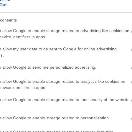
Out
ευτική εξέλιξη για την
Honda
, που ως γνωστόν στο
consents
χωρεί από το σπορ. Οι Ιάπωνες θα ήθελαν να
o allow Google to enable storage related to advertising like cookies on
α που θα αποτελούσε ουσιαστικά «αποχαιρετιστήριο
evice identifiers in apps.
o allow my user data to be sent to Google for online advertising
s.
to allow Google to send me personalized advertising.
o allow Google to enable storage related to analytics like cookies on
evice identifiers in apps.
o allow Google to enable storage related to functionality of the website
o allow Google to enable storage related to personalization.
o allow Google to enable storage related to security, including