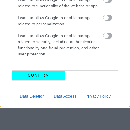
related to functionality of the website or app.
I want to allow Google to enable storage
related to personalization.
I want to allow Google to enable storage
related to security, including authentication
functionality and fraud prevention, and other
user protection.
Σε ό,τι αφορά τέλος στις πωλήσεις του Ιουνίου στην
Ευρώπη,
το Volvo XC60 ήταν πρώτο στα plug-in
CONFIRM
υβριδικά με 4.984 ταξινομήσεις
, ενώ μέσα στο Top 20
βρέθηκαν και τα Volvo XC90 και V60 (2.112 πωλήσεις το
Data Deletion
Data Access
Privacy Policy
πρώτο, 1.563 πωλήσεις το δεύτερο).