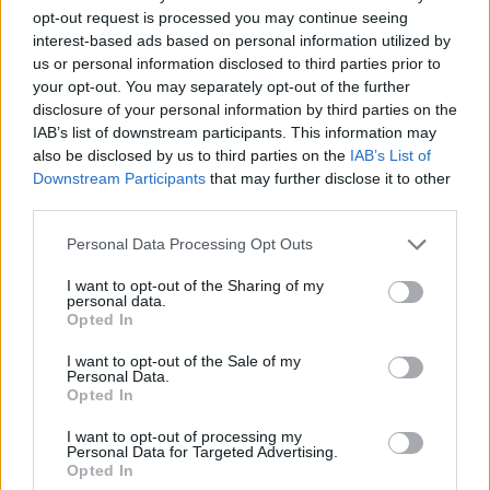
opt-out request is processed you may continue seeing
interest-based ads based on personal information utilized by
us or personal information disclosed to third parties prior to
your opt-out. You may separately opt-out of the further
disclosure of your personal information by third parties on the
IAB’s list of downstream participants. This information may
also be disclosed by us to third parties on the
IAB’s List of
Downstream Participants
that may further disclose it to other
third parties.
Please note that this website/app uses one or more Google
Personal Data Processing Opt Outs
services and may gather and store information including but
not limited to your visit or usage behaviour. You may click to
I want to opt-out of the Sharing of my
personal data.
grant or deny consent to Google and its third-party tags to
Opted In
use your data for below specified purposes in below Google
consent section.
Στα αμιγώς ηλεκτρικά αυτοκίνητα,
πολύ καλά τα
I want to opt-out of the Sale of my
Personal Data.
πηγαίνει το Volvo EX30
, το νεότερο μικρό ηλεκτρικό
Opted In
SUV της μάρκας που λανσαρίστηκε μέσα στη χρονιά στην
I want to opt-out of processing my
ήπειρό μας.
Personal Data for Targeted Advertising.
Opted In