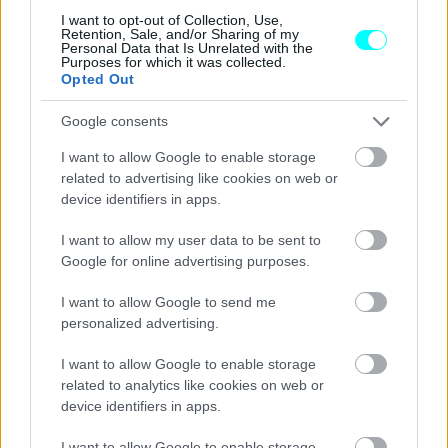
Με βάση πάντα τα επίσημα στοιχεία των πωλήσεων του Α’
I want to opt-out of Collection, Use,
Retention, Sale, and/or Sharing of my
Εξαμήνου στην Ευρώπη,
το EX30 έχει καταφέρει να
Personal Data that Is Unrelated with the
Purposes for which it was collected.
σημειώσει 36.980 πωλήσεις και να βρίσκεται στην 3η
Opted Out
θέση των ταξινομήσεων
των αμιγώς ηλεκτρικών
Google consents
μοντέλων, πίσω μόνο από το Tesla Model Y (πρώτο με
101.181 πωλήσεις) και το Tesla Model 3 (δεύτερο με
I want to allow Google to enable storage
related to advertising like cookies on web or
58.400 πωλήσεις).
device identifiers in apps.
Στην πρώτη 10άδα των πωλήσεων των αμιγώς ηλεκτρικών
I want to allow my user data to be sent to
Google for online advertising purposes.
αυτοκινήτων συναντούμε και ένα ακόμη μοντέλο της
Volvo, το EX40,
που βρίσκεται στην 8η θέση των EVs
I want to allow Google to send me
της Ευρώπης με 25.223 ταξινομήσεις
.
personalized advertising.
I want to allow Google to enable storage
related to analytics like cookies on web or
device identifiers in apps.
I want to allow Google to enable storage