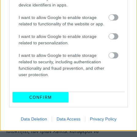
device identifiers in apps.
I want to allow Google to enable storage
related to functionality of the website or app.
I want to allow Google to enable storage
related to personalization.
I want to allow Google to enable storage
related to security, including authentication
functionality and fraud prevention, and other
user protection.
CONFIRM
Όπως ήταν φυσικό,
η Xantia δεν πλησίασε καν το
ρεκόρ των 85 km/h του 1999.
Οι δοκιμαστές του ΚΜ77,
Data Deletion
Data Access
Privacy Policy
με την άκρη του ματιού τους στους αγχωμένους
ιδιοκτήτες των τριών Xantia, κατάφεραν να