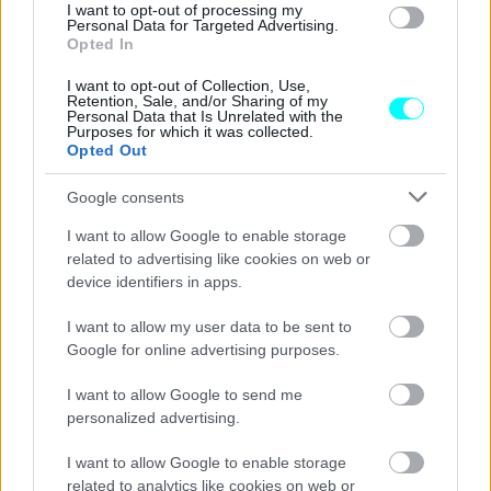
την Xantia
-πείθοντας τρεις ιδιοκτήτες της να
I want to opt-out of processing my
Personal Data for Targeted Advertising.
προσφέρουν τα αυτοκίνητά τους- με παλαιότερα αλλά και
Opted In
σύγχρονα αυτοκίνητα, όπως την καινούρια Porsche
I want to opt-out of Collection, Use,
Taycan Cross Turismo,
στη νέων προδιαγραφών
Retention, Sale, and/or Sharing of my
Personal Data that Is Unrelated with the
διαδρομή
.
Purposes for which it was collected.
Opted Out
Google consents
I want to allow Google to enable storage
related to advertising like cookies on web or
device identifiers in apps.
I want to allow my user data to be sent to
Google for online advertising purposes.
I want to allow Google to send me
personalized advertising.
I want to allow Google to enable storage
related to analytics like cookies on web or