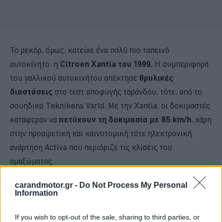
Το ρεκόρ, όμως, κατείχε ένα πολύ πιο ταπεινό
αυτοκίνητο: η
Citroen Xantia του 1999.
Η συμπεριφορά
του γαλλικού αυτοκινήτου απέκτησε
θρυλικές
διαστάσεις
στο τεστ αποφυγής ταράνδου, τότε, από το
σουηδικό Teknikens Varld. Με την Xantia, οι δοκιμαστές
κατάφεραν να
πετύχουν τη δοκιμασία με 85 km/h
, χάρη
στην προαιρετική και καινοτομική τότε ηλεκτρονική
ανάρτηση Activa που περιόριζε τις κλίσεις του
αμαξώματος.
carandmotor.gr -
Do Not Process My Personal
Information
If you wish to opt-out of the sale, sharing to third parties, or