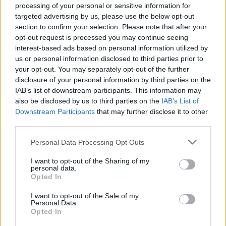
processing of your personal or sensitive information for
targeted advertising by us, please use the below opt-out
section to confirm your selection. Please note that after your
opt-out request is processed you may continue seeing
interest-based ads based on personal information utilized by
us or personal information disclosed to third parties prior to
your opt-out. You may separately opt-out of the further
disclosure of your personal information by third parties on the
IAB’s list of downstream participants. This information may
also be disclosed by us to third parties on the
IAB’s List of
Όμως, τα πράγματα έκτοτε άλλαξαν. Για την ακρίβεια,
Downstream Participants
that may further disclose it to other
άλλαξαν οι προδιαγραφές της διαδρομής, και
third parties.
τυποποίηθηκαν
σύμφωνα με την πιστοποίηση ISO 3888-
Please note that this website/app uses one or more Google
Personal Data Processing Opt Outs
2 - η οποία τώρα προβλέπει
πολύ πιο στενή διαδρομή,
services and may gather and store information including but
και με πολύ μικρότερες αποστάσεις ανάμεσα στις
not limited to your visit or usage behaviour. You may click to
I want to opt-out of the Sharing of my
personal data.
grant or deny consent to Google and its third-party tags to
κορίνες
, σε σχέση με τη διαδρομή που κάλυψε η Xantia
Opted In
use your data for below specified purposes in below Google
το '99.
consent section.
I want to opt-out of the Sale of my
Personal Data.
Opted In
Έτσι, πρόσφατα το ΚΜ77 αποφάσισε να
αντιπαραθέσει