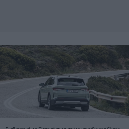
Σχεδιαστικά, το Elroq είναι το πρώτο μοντέλο της Skoda