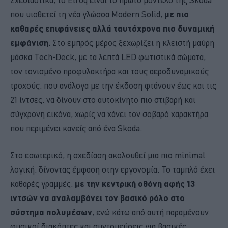
που υιοθετεί τη νέα γλώσσα Modern Solid,
με πιο
καθαρές επιφάνειες αλλά ταυτόχρονα πιο δυναμική
εμφάνιση.
Στο εμπρός μέρος ξεχωρίζει η κλειστή μαύρη
μάσκα Tech-Deck, με τα λεπτά LED φωτιστικά σώματα,
τον τονισμένο προφυλακτήρα και τους αεροδυναμικούς
τροχούς, που ανάλογα με την έκδοση φτάνουν έως και τις
21 ίντσες, να δίνουν στο αυτοκίνητο πιο στιβαρή και
σύγχρονη εικόνα, χωρίς να χάνει τον σοβαρό χαρακτήρα
που περιμένει κανείς από ένα Skoda.
Στο εσωτερικό, η σχεδίαση ακολουθεί μια πιο minimal
λογική, δίνοντας έμφαση στην εργονομία. Το ταμπλό έχει
καθαρές γραμμές,
με την κεντρική οθόνη αφής 13
ιντσών να αναλαμβάνει τον βασικό ρόλο στο
σύστημα πολυμέσων
, ενώ κάτω από αυτή παραμένουν
φυσικοί διακόπτες και συντομεύσεις για βασικές