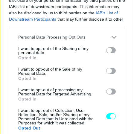
disclosure of your personal information by third parties on the
IAB’s list of downstream participants. This information may
also be disclosed by us to third parties on the
IAB’s List of
Downstream Participants
that may further disclose it to other
third parties.
Please note that this website/app uses one or more Google
Personal Data Processing Opt Outs
services and may gather and store information including but
not limited to your visit or usage behaviour. You may click to
I want to opt-out of the Sharing of my
personal data.
grant or deny consent to Google and its third-party tags to
Opted In
use your data for below specified purposes in below Google
consent section.
I want to opt-out of the Sale of my
Personal Data.
Opted In
I want to opt-out of processing my
Personal Data for Targeted Advertising.
Opted In
I want to opt-out of Collection, Use,
Retention, Sale, and/or Sharing of my
Personal Data that Is Unrelated with the
Purposes for which it was collected.
Opted Out