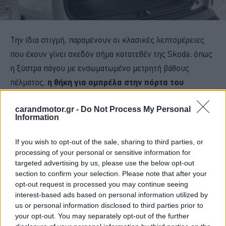
Την ίδια στιγμή, παραμένουν οι κλασικές λεπτομέρειες
που έχουν γίνει σχεδόν σήμα κατατεθέν της Skoda, όπως
η ξύστρα πάγου με ενσωματωμένο μετρητή βάθους
πέλματος,
η θήκη για ομπρέλα στην πόρτα του
οδηγού
, τα Cargo Elements με Velcro για τη
carandmotor.gr -
Do Not Process My Personal
σταθεροποίηση αντικειμένων στο πορτμπαγκάζ και το
Information
πρακτικό κλιπ εγγράφων στην εμπρός κολόνα.
If you wish to opt-out of the sale, sharing to third parties, or
Σημαντική είναι κι
η λειτουργία V2L, που επιτρέπει
processing of your personal or sensitive information for
targeted advertising by us, please use the below opt-out
στο Elroq να λειτουργεί ως κινητή πηγή ενέργειας.
section to confirm your selection. Please note that after your
Μέσω ειδικού αντάπτορα από την υποδοχή φόρτισης ή
opt-out request is processed you may continue seeing
μέσω πρίζας 230V στο εσωτερικό, το αυτοκίνητο μπορεί
interest-based ads based on personal information utilized by
us or personal information disclosed to third parties prior to
να τροφοδοτήσει εξωτερικές ηλεκτρικές συσκευές, όπως
your opt-out. You may separately opt-out of the further
laptop, καφετιέρα ή εξοπλισμό κάμπινγκ.