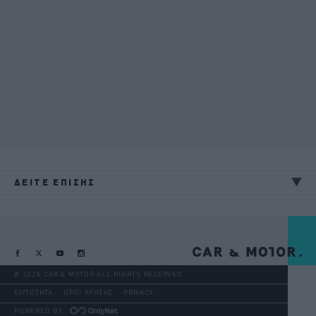
ΔΕΙΤΕ ΕΠΙΣΗΣ
@ 2026 CAR & MOTOR ALL RIGHTS RESERVED
ΤΑΥΤΟΤΗΤΑ
ΟΡΟΙ ΧΡΗΣΗΣ
PRIVACY
POWERED BY