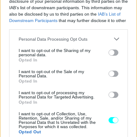
disclosure of your personal information by third parties on the
IAB’s list of downstream participants. This information may
also be disclosed by us to third parties on the
IAB’s List of
Downstream Participants
that may further disclose it to other
third parties.
Please note that this website/app uses one or more Google
Personal Data Processing Opt Outs
services and may gather and store information including but
not limited to your visit or usage behaviour. You may click to
I want to opt-out of the Sharing of my
personal data.
grant or deny consent to Google and its third-party tags to
Opted In
use your data for below specified purposes in below Google
consent section.
I want to opt-out of the Sale of my
Personal Data.
Opted In
I want to opt-out of processing my
Personal Data for Targeted Advertising.
Opted In
I want to opt-out of Collection, Use,
Retention, Sale, and/or Sharing of my
Όπως κάθε πρόταση της Mercedes-Benz, έτσι και
το
Personal Data that Is Unrelated with the
Purposes for which it was collected.
eVito διαθέτει εκτός των άλλων μια εξαιρετικά
Opted Out