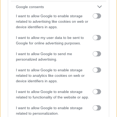
πλούσια παλέτα εφαρμογών άνεσης και ασφάλειας,
Google consents
ειδικά προσαρμοσμένες στις ανάγκες και τις
απαιτήσεις ενός επαγγελματία.
I want to allow Google to enable storage
related to advertising like cookies on web or
device identifiers in apps.
Ανάμεσα στα προηγμένα στοιχεία του εξοπλισμού
ξεχωρίζουν το σύστημα στάθμευσης με κάμερα 360
I want to allow my user data to be sent to
Google for online advertising purposes.
μοιρών, το σύστημα υποβοήθησης νεκρής γωνίας
ορατότητας καθώς και το σύστημα διατήρησης του
I want to allow Google to send me
οχήματος στη λωρίδα κυκλοφορίας.
personalized advertising.
I want to allow Google to enable storage
Το eVito Van προσφέρεται με επιδότηση Mercedes
related to analytics like cookies on web or
από 6.000 ευρώ.
device identifiers in apps.
I want to allow Google to enable storage
related to functionality of the website or app.
I want to allow Google to enable storage
related to personalization.