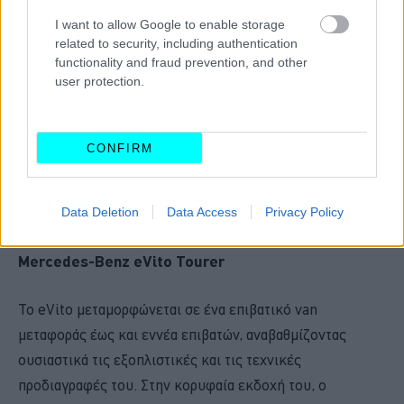
I want to allow Google to enable storage
related to security, including authentication
functionality and fraud prevention, and other
user protection.
CONFIRM
Data Deletion
Data Access
Privacy Policy
Mercedes
-Benz
eVito
Tourer
Το eVito μεταμορφώνεται σε ένα επιβατικό van
μεταφοράς έως και εννέα επιβατών, αναβαθμίζοντας
ουσιαστικά τις εξοπλιστικές και τις τεχνικές
προδιαγραφές του. Στην κορυφαία εκδοχή του, ο