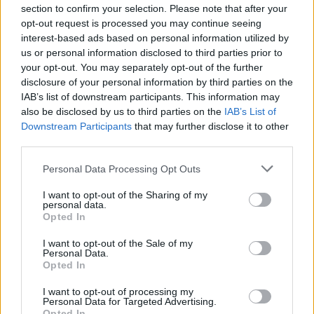
ιστορία της ιταλικής εταιρείας
section to confirm your selection. Please note that after your
opt-out request is processed you may continue seeing
CAR & MOTOR TEAM
interest-based ads based on personal information utilized by
us or personal information disclosed to third parties prior to
your opt-out. You may separately opt-out of the further
disclosure of your personal information by third parties on the
IAB’s list of downstream participants. This information may
also be disclosed by us to third parties on the
IAB’s List of
Downstream Participants
that may further disclose it to other
third parties.
Please note that this website/app uses one or more Google
Personal Data Processing Opt Outs
services and may gather and store information including but
not limited to your visit or usage behaviour. You may click to
I want to opt-out of the Sharing of my
personal data.
grant or deny consent to Google and its third-party tags to
Opted In
use your data for below specified purposes in below Google
consent section.
I want to opt-out of the Sale of my
Personal Data.
ΝΕΑ
Opted In
Αμερικανική αυτοκινητοβιομηχανία σε
I want to opt-out of processing my
οικονομικό αδιέξοδο -Αυτά είναι τα
Personal Data for Targeted Advertising.
Opted In