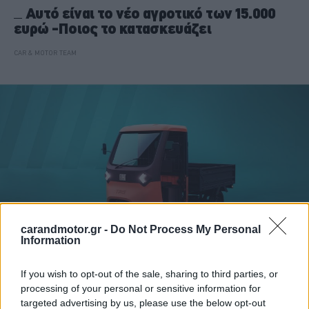
Αυτό είναι το νέο αγροτικό των 15.000
ευρώ -Ποιος το κατασκευάζει
CAR & MOTOR TEAM
carandmotor.gr -
Do Not Process My Personal
Information
If you wish to opt-out of the sale, sharing to third parties, or
ΝΕΑ
processing of your personal or sensitive information for
Fiat: Το πρώτο ηλεκτρικό τρίκυκλο στην
targeted advertising by us, please use the below opt-out