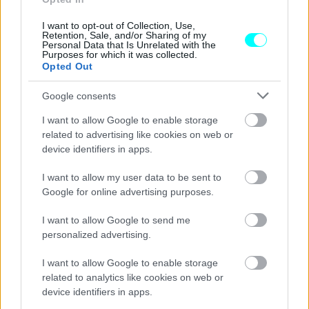
αυτοκίνητα που έφτιαχνε
I want to opt-out of Collection, Use,
CAR & MOTOR TEAM
Retention, Sale, and/or Sharing of my
Personal Data that Is Unrelated with the
Purposes for which it was collected.
Opted Out
Google consents
I want to allow Google to enable storage
related to advertising like cookies on web or
device identifiers in apps.
I want to allow my user data to be sent to
Google for online advertising purposes.
I want to allow Google to send me
personalized advertising.
ΝΕΑ
I want to allow Google to enable storage
Ξεπουλάει το αυτοκίνητο του Jeff Bezos
related to analytics like cookies on web or
-Πόσες παραγγελίες έχει δεχτεί το
device identifiers in apps.
αγροτικό των 18.000 ευρώ