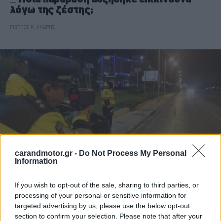
λόγω της ζέστης;
ΓΙΩΡΓΟΣ Κ. ΑΝΔΡΗΣ
carandmotor.gr -
Do Not Process My Personal
Information
If you wish to opt-out of the sale, sharing to third parties, or
ΝΕΑ
processing of your personal or sensitive information for
Τι έπαθε ο οδηγός που κινούνταν με 208
targeted advertising by us, please use the below opt-out
χλμ./ώρα στα Μέγαρα;
section to confirm your selection. Please note that after your