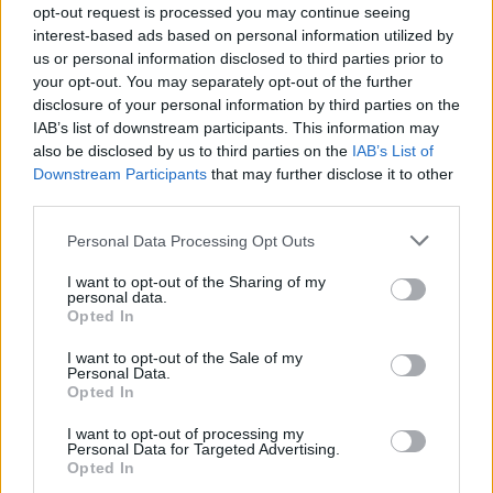
opt-out request is processed you may continue seeing
ΓΙΩΡΓΟΣ Κ. ΑΝΔΡΗΣ
interest-based ads based on personal information utilized by
us or personal information disclosed to third parties prior to
your opt-out. You may separately opt-out of the further
disclosure of your personal information by third parties on the
IAB’s list of downstream participants. This information may
also be disclosed by us to third parties on the
IAB’s List of
Downstream Participants
that may further disclose it to other
third parties.
Please note that this website/app uses one or more Google
Personal Data Processing Opt Outs
services and may gather and store information including but
not limited to your visit or usage behaviour. You may click to
I want to opt-out of the Sharing of my
personal data.
grant or deny consent to Google and its third-party tags to
Opted In
use your data for below specified purposes in below Google
consent section.
I want to opt-out of the Sale of my
Personal Data.
ΝΕΑ
Opted In
Πόσες κάμερες για «κόκκινο»
I want to opt-out of processing my
τοποθέτησε η Περιφέρεια Αττικής;
Personal Data for Targeted Advertising.
Opted In
ΓΙΩΡΓΟΣ Κ. ΑΝΔΡΗΣ