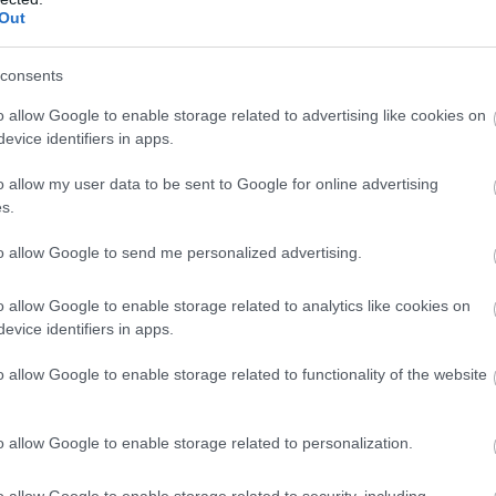
Out
consents
o allow Google to enable storage related to advertising like cookies on
evice identifiers in apps.
o allow my user data to be sent to Google for online advertising
s.
to allow Google to send me personalized advertising.
o allow Google to enable storage related to analytics like cookies on
evice identifiers in apps.
o allow Google to enable storage related to functionality of the website
o allow Google to enable storage related to personalization.
στημα, έτσι και το EPC μπορεί να παρουσιάσει κάποια
τον οδηγό μέσω μιας
σχετικής λυχνίας
στον
πίνακα
o allow Google to enable storage related to security, including