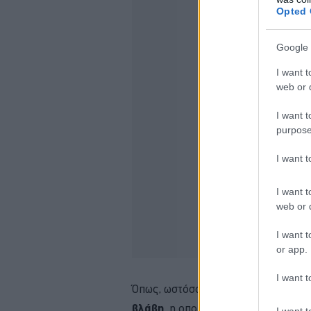
Opted 
Google 
I want t
web or d
I want t
purpose
I want 
I want t
web or d
I want t
or app.
I want t
Όπως, ωστόσο, συμβαίνει με κάθε σύ
βλάβη
, η οποία θα γνωστοποιηθεί σ
I want t