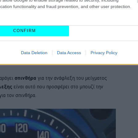
cation functionality and fraud prevention, and other user protection.
ι τη συγκεκριμένη λυχνία συνίσταται να μην την
CONFIRM
υνεργείο
για τη διάγνωση του προβλήματος.
 εμφάνισης του EPC στο καντράν, αυτές είναι οι εξής:
Data Deletion
Data Access
Privacy Policy
 το πηνιό ανάφλεξης
αράγει
σπινθήρα
για την ανάφλεξη του μείγματος
λεξης
είναι αυτό που προσφέρει στο μπουζί την
για τον σπινθήρα.