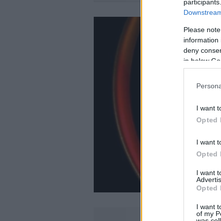
participants
Downstream 
Please note
information 
deny consent
in below Go
Persona
I want t
Opted 
I want t
Opted 
I want 
Advertis
Opted 
I want t
of my P
was col