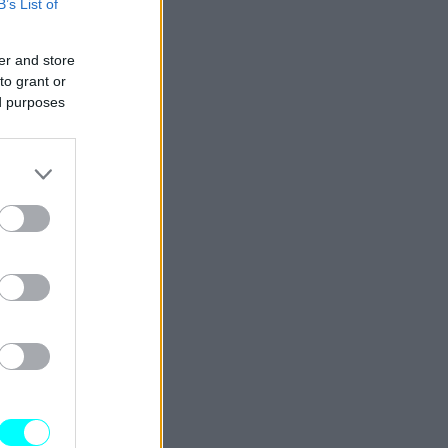
B’s List of
er and store
to grant or
ed purposes