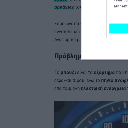
authenti
οργάνων
του αυτοκινήτου του.
Σημειώνεται ότι εφόσον ο οδηγός δε
αγνοήσει και να
επισκεφτεί ένα σ
Αναφορικά με τις πιο πιθανές αιτίες
Πρόβλημα στο μπουζί ή
Το
μπουζί
είναι το
εξάρτημα
που π
αέρα-καυσίμου, ενώ το
πηνίο ανάφ
απαιτούμενη
ηλεκτρική ενέργρεια