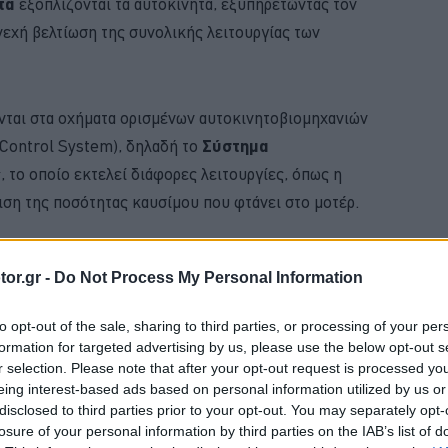
τα
εξοπλίζονται τα αυτοκίνητα, εξυπηρετώντας τον
νεχή βελτίωση της συνολικής λειτουργίας των
ώνται στα οχήματα ορισμένων αυτοκινητοβιομηχανιών
Control System), δηλαδή το
Σύστημα
ς
, το οποίο εκτελεί διάφορες λειτουργίες, όπως η
ριση της ποσότητας καυσίμου που φτάνει στο μοτέρ.
BUY NOW
or.gr -
Do Not Process My Personal Information
VIP VAN ΜΟΝΟ ΜΕ 12 ΕΥΡΩ ΤΟ ΑΤΟΜΟ
to opt-out of the sale, sharing to third parties, or processing of your per
formation for targeted advertising by us, please use the below opt-out s
ΑΙΡΙΝΟΣ ΕΛΕΓΧΟΣ ΓΙΑ ΤΟ ΑΥΤΟΚΙΝΗΤΟ 
r selection. Please note that after your opt-out request is processed y
eing interest-based ads based on personal information utilized by us or
 4 ΕΠΙΣΤΡΕΦΕΙ -ΠΟΣΟ ΚΟΣΤΙΖΕΙ 
disclosed to third parties prior to your opt-out. You may separately opt-
losure of your personal information by third parties on the IAB’s list of
 "TESLA" ΠΟΥ ΗΡΘΑΝ ΣΤΗΝ ΕΛΛΑΔΑ 