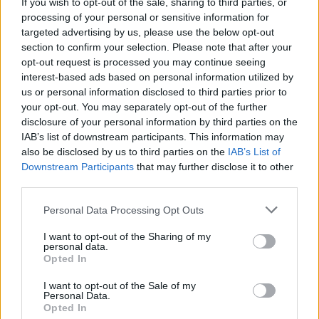
των συσκευών χρησιμοποιείται ένας
αντάπτορας
If you wish to opt-out of the sale, sharing to third parties, or
processing of your personal or sensitive information for
τοποθετημένος στην υποδοχή του αναπτήρα.
targeted advertising by us, please use the below opt-out
section to confirm your selection. Please note that after your
Σε αυτή την περίπτωση η ένταση της ηλεκτρικής
opt-out request is processed you may continue seeing
interest-based ads based on personal information utilized by
ενέργειας
είναι πολύ πιθανόν να μην είναι συμβατή
us or personal information disclosed to third parties prior to
με τη συσκευή
που επιχειρούμε να φορτίσουμε γεγονός
your opt-out. You may separately opt-out of the further
που με τη σειρά του μπορεί να οδηγήσει στη σταδιακή
disclosure of your personal information by third parties on the
IAB’s list of downstream participants. This information may
φθορά της.
also be disclosed by us to third parties on the
IAB’s List of
Downstream Participants
that may further disclose it to other
third parties.
Please note that this website/app uses one or more Google
Personal Data Processing Opt Outs
services and may gather and store information including but
not limited to your visit or usage behaviour. You may click to
I want to opt-out of the Sharing of my
personal data.
grant or deny consent to Google and its third-party tags to
Opted In
use your data for below specified purposes in below Google
consent section.
I want to opt-out of the Sale of my
Personal Data.
Opted In