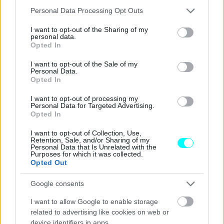
Please note that this website/app uses one or more Google
Personal Data Processing Opt Outs
services and may gather and store information including but
not limited to your visit or usage behaviour. You may click to
I want to opt-out of the Sharing of my
personal data.
grant or deny consent to Google and its third-party tags to
Opted In
use your data for below specified purposes in below Google
consent section.
I want to opt-out of the Sale of my
Personal Data.
Opted In
I want to opt-out of processing my
Personal Data for Targeted Advertising.
Opted In
I want to opt-out of Collection, Use,
Retention, Sale, and/or Sharing of my
Personal Data that Is Unrelated with the
Purposes for which it was collected.
Opted Out
Google consents
I want to allow Google to enable storage
related to advertising like cookies on web or
SoFlow Concept CLEVER COMMUTE inspired by
device identifiers in apps.