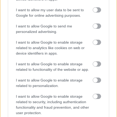
BMW: ευέλικτο e-scooter για πολυτροπική
I want to allow my user data to be sent to
κινητικότητα (multimodal mobility)
Google for online advertising purposes.
Με το SoFlow Concept CLEVER COMMUTE inspired by
I want to allow Google to send me
personalized advertising.
BMW, το BMW Group παρουσιάζει ένα e-scooter που
αναδιπλώνεται εύκολα για να μεταφέρεται σε δημόσιο
I want to allow Google to enable storage
μέσο μεταφοράς και/ή στο αυτοκίνητο χωρίς τον
related to analytics like cookies on web or
device identifiers in apps.
οποιονδήποτε συμβιβασμό στην οδηγική σταθερότητα. Σε
‘public transport mode’, τα πλαϊνά του πατώματος
I want to allow Google to enable storage
αναδιπλώνονται και ο πίσω τροχός αναδιπλώνεται στο
related to functionality of the website or app.
κενό που δημιουργείται. Αυτός ο μηχανισμός μειώνει
I want to allow Google to enable storage
σημαντικά το μεταξόνιο του e-scooter για να μπορεί να
related to personalization.
μεταφέρεται ακόμα και σε κυλιόμενες σκάλες χωρίς
I want to allow Google to enable storage
δυσκολία. Πρόκειται για μία σημαντική απαίτηση εάν το
related to security, including authentication
ταξίδι περιλαμβάνει υπόγειες διαδρομές. Σε αυτή τη
functionality and fraud prevention, and other
διάταξη μπορεί να κυλά και στους δύο τροχούς, όπως μία
user protection.