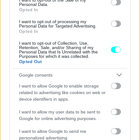
I want to opt-out of the Sale of my
Personal Data.
ηλεκτρικά ρυθμιζόμενο ανεμοθώρακα
που
Opted In
αναδεικνύει ακόμα περισσότερο το
υψηλής ποιότητας
I want to opt-out of processing my
φινίρισμα και την προσεγμένη σχεδίαση του
Personal Data for Targeted Advertising.
Opted In
μοντέλου.
I want to opt-out of Collection, Use,
Retention, Sale, and/or Sharing of my
Το Yamaha XMAX 300 κινείται χάρη στον ισχυρό και
Personal Data that Is Unrelated with the
Purposes for which it was collected.
αποδοτικό κινητήρα
Blue Core 300 κ.εκ.
, που
Opted Out
εξασφαλίζει
αυξημένη ισχύ με μειωμένη
κατανάλωση
Google consents
ενώ η εργονομία του ενισχύεται περαιτέρω, με το
χώρο
αποθήκευσης κάτω από τη σέλα να χωρά 2 κράνη
I want to allow Google to enable storage
related to advertising like cookies on web or
full-face.
device identifiers in apps.
Κλείστε το ραντεβού σας μέσω του συνδέσμου:
I want to allow my user data to be sent to
Google for online advertising purposes.
https://www.yamaha-
motor.eu/gr/el/news/2025/xmax-your-ride/
I want to allow Google to send me
personalized advertising.