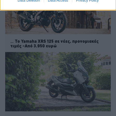
Data Deletion
Data Access
Privacy Policy
To Yamaha XRS 125 σε νέες, προνομιακές
τιμές -Από 3.950 ευρώ