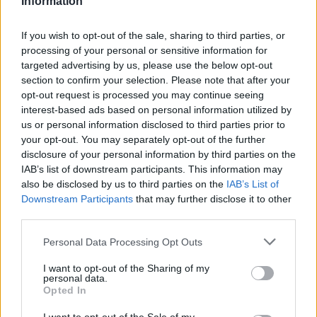
Information
If you wish to opt-out of the sale, sharing to third parties, or
processing of your personal or sensitive information for
targeted advertising by us, please use the below opt-out
section to confirm your selection. Please note that after your
opt-out request is processed you may continue seeing
interest-based ads based on personal information utilized by
us or personal information disclosed to third parties prior to
your opt-out. You may separately opt-out of the further
disclosure of your personal information by third parties on the
IAB’s list of downstream participants. This information may
also be disclosed by us to third parties on the
IAB’s List of
Downstream Participants
that may further disclose it to other
third parties.
Please note that this website/app uses one or more Google
Personal Data Processing Opt Outs
services and may gather and store information including but
not limited to your visit or usage behaviour. You may click to
I want to opt-out of the Sharing of my
personal data.
grant or deny consent to Google and its third-party tags to
Opted In
use your data for below specified purposes in below Google
consent section.
Στην ίδια
έκδοση
, οι φίλοι της μάρκας θα βρουν και έναν