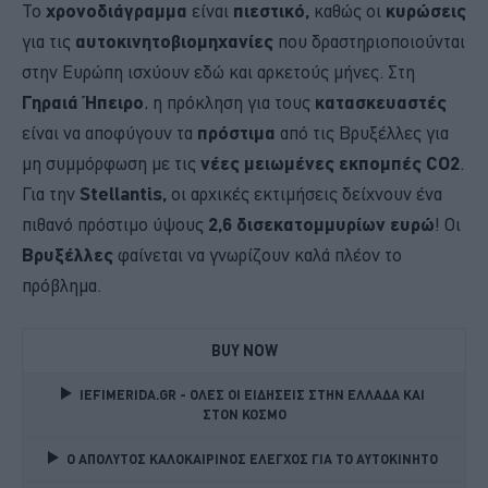
Το
χρονοδιάγραμμα
είναι
πιεστικό,
καθώς οι
κυρώσεις
για τις
αυτοκινητοβιομηχανίες
που δραστηριοποιούνται
στην Ευρώπη ισχύουν εδώ και αρκετούς μήνες. Στη
Γηραιά Ήπειρο
, η πρόκληση για τους
κατασκευαστές
είναι να αποφύγουν τα
πρόστιμα
από τις Βρυξέλλες για
μη συμμόρφωση με τις
νέες μειωμένες εκπομπές CO2
.
Για την
Stellantis,
οι αρχικές εκτιμήσεις δείχνουν ένα
πιθανό πρόστιμο ύψους
2,6 δισεκατομμυρίων ευρώ
! Οι
Βρυξέλλες
φαίνεται να γνωρίζουν καλά πλέον το
πρόβλημα.
BUY NOW
IEFIMERIDA.GR - ΟΛΕΣ ΟΙ ΕΙΔΗΣΕΙΣ ΣΤΗΝ ΕΛΛΑΔΑ ΚΑΙ 
ΣΤΟΝ ΚΟΣΜΟ
Ο ΑΠΟΛΥΤΟΣ ΚΑΛΟΚΑΙΡΙΝΟΣ ΕΛΕΓΧΟΣ ΓΙΑ ΤΟ ΑΥΤΟΚΙΝΗΤΟ 