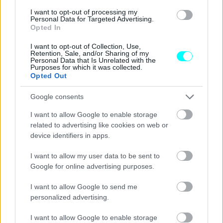
I want to opt-out of processing my
Personal Data for Targeted Advertising.
Opted In
I want to opt-out of Collection, Use,
Retention, Sale, and/or Sharing of my
Personal Data that Is Unrelated with the
Purposes for which it was collected.
Προωθήστε μια σειρά από τεχνολογίες
Opted Out
Google consents
«Ο
ευρωπαϊκός νόμος
για το κλίμα θέτει έναν νομικά
δεσμευτικό στόχο
μηδενικών καθαρών εκπομπών
I want to allow Google to enable storage
related to advertising like cookies on web or
αερίων του θερμοκηπίου
στην ΕΕ το αργότερο έως το
device identifiers in apps.
2050
και τον ενδιάμεσο στόχο της μείωσης των καθαρών
εκπομπών αερίων του θερμοκηπίου κατά τουλάχιστον
I want to allow my user data to be sent to
Google for online advertising purposes.
55%
έως το
2030
σε σύγκριση με τα επίπεδα του
1990.
Βρίσκονται σε εξέλιξη εργασίες για την προετοιμασία του
I want to allow Google to send me
εδάφους για την επίτευξη του στόχου μείωσης των
personalized advertising.
εκπομπών κατά
90%
έως το
2040
» υπενθυμίζει η
I want to allow Google to enable storage