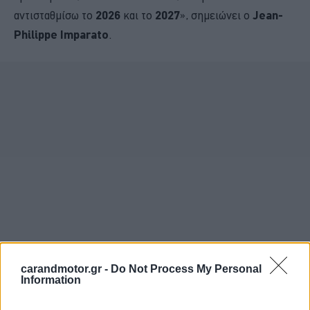
αντισταθμίσω το
2026
και το
2027
», σημειώνει ο
Jean-
Philippe Imparato
.
carandmotor.gr -
Do Not Process My Personal
Information