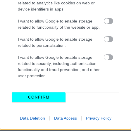
Επιτροπή στην παρουσίαση της διαβούλευσης.
related to analytics like cookies on web or
device identifiers in apps.
Η επίτευξη αυτών των
κλιματικών στόχων
θα απαιτήσει
I want to allow Google to enable storage
την ανάπτυξη μέτρων και ένα ευρύ φάσμα
καινοτόμων
related to functionality of the website or app.
τεχνολογιών
σε όλους τους οικονομικούς τομείς, ιδίως
I want to allow Google to enable storage
στον τομέα της
κινητικότητας
.
related to personalization.
I want to allow Google to enable storage
related to security, including authentication
functionality and fraud prevention, and other
user protection.
CONFIRM
Data Deletion
Data Access
Privacy Policy