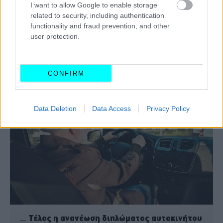
I want to allow Google to enable storage
related to security, including authentication
functionality and fraud prevention, and other
user protection.
Ανοίγει ο δρόμος για την παραγωγή «Made
CONFIRM
in Greece» μπαταριών -Τι άλλαξε;
Data Deletion
Data Access
Privacy Policy
Τέλος η ανανέωση διπλώματος αυτοκινήτου