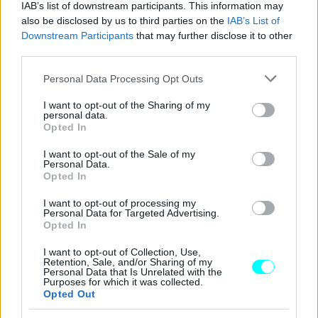
IAB’s list of downstream participants. This information may
also be disclosed by us to third parties on the
IAB’s List of
Downstream Participants
that may further disclose it to other
BUY NOW
third parties.
ΠΟΤΕ ΠΕΡΝΑΣ ΚΤΕΟ; ΜΑΘΕ ΣΤΗΝ ΑUTECO
Please note that this website/app uses one or more Google
Personal Data Processing Opt Outs
services and may gather and store information including but
OMODA -ΥΒΡΙΔΙΚΟ ΟΙΚΟΓΕΝΕΙΑΚΟ SUV ME 24.990 ΕΥΡΩ 
not limited to your visit or usage behaviour. You may click to
I want to opt-out of the Sharing of my
personal data.
grant or deny consent to Google and its third-party tags to
Opted In
SKODA FABIA ME 119 ΕΥΡΩ ΤΟ ΜΗΝΑ 
use your data for below specified purposes in below Google
consent section.
I want to opt-out of the Sale of my
ALFA ROMEO JUNIOR ME 8 ΧΡΟΝΙΑ ΕΓΓΥΗΣΗ 
Personal Data.
Opted In
Οι σχετικές πληροφορίες και το
φωτογραφικό υλικό
I want to opt-out of processing my
Personal Data for Targeted Advertising.
είναι διαθέσιμα στις ανακοινώσεις των δημοπρασιών που
Opted In
αναρτώνται στην επίσημη ιστοσελίδα της
ΑΑΔΕ
(
aade.gr
)
I want to opt-out of Collection, Use,
στη διαδρομή
Εξυπηρέτηση – Ενημέρωση >
Retention, Sale, and/or Sharing of my
Personal Data that Is Unrelated with the
Δημοπρασίες.
Purposes for which it was collected.
Opted Out