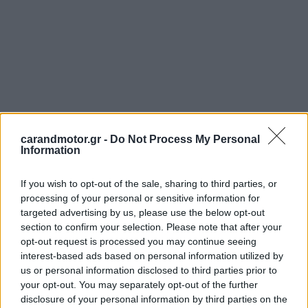
carandmotor.gr -
Do Not Process My Personal
Information
If you wish to opt-out of the sale, sharing to third parties, or
processing of your personal or sensitive information for
targeted advertising by us, please use the below opt-out
section to confirm your selection. Please note that after your
opt-out request is processed you may continue seeing
interest-based ads based on personal information utilized by
Ταυτόχρονα, στη συντριπτική
πλειονότητα
των
us or personal information disclosed to third parties prior to
οχημάτων
, όπου είναι αυτό εφικτό, έχει προστεθεί και το
your opt-out. You may separately opt-out of the further
disclosure of your personal information by third parties on the
στοιχείο του
αριθμού
των
χιλιομέτρων
κάθε
οχήματος
.