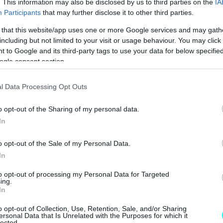
. This information may also be disclosed by us to third parties on the
IA
 ΟΙΚΟΓΕΝΕΙΑΚΟ SUV ME 24.990 ΕΥΡΩ 
Participants
that may further disclose it to other third parties.
MG3 ΑΠΟ 16.450 ΕΥΡΩ
 that this website/app uses one or more Google services and may gath
including but not limited to your visit or usage behaviour. You may click 
 "TESLA" ΠΟΥ ΗΡΘΑΝ ΣΤΗΝ ΕΛΛΑΔΑ 
 to Google and its third-party tags to use your data for below specifi
ogle consent section.
l Data Processing Opt Outs
o opt-out of the Sharing of my personal data.
In
o opt-out of the Sale of my Personal Data.
In
to opt-out of processing my Personal Data for Targeted
ing.
In
o opt-out of Collection, Use, Retention, Sale, and/or Sharing
ersonal Data that Is Unrelated with the Purposes for which it
lected.