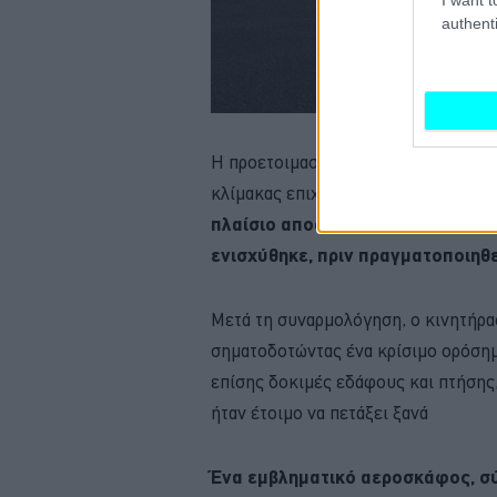
authenti
Η προετοιμασία του αεροσκάφους για
κλίμακας επιχείρηση, που περιλάμβα
πλαίσιο αποσυναρμολογήθηκε πλή
ενισχύθηκε, πριν πραγματοποιηθ
Μετά τη συναρμολόγηση, ο κινητήρα
σηματοδοτώντας ένα κρίσιμο ορόση
επίσης δοκιμές εδάφους και πτήσης,
ήταν έτοιμο να πετάξει ξανά
Ένα εμβληματικό αεροσκάφος, σ