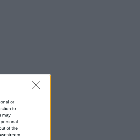
sonal or
ection to
ou may
 personal
out of the
 downstream