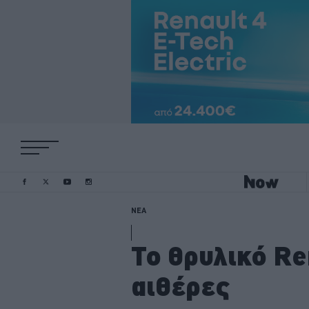
ΝΕΑ
To θρυλικό Re
αιθέρες