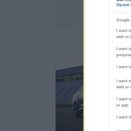
Opted 
Google 
I want t
web or d
I want t
purpose
I want 
I want t
web or d
I want t
or app.
I want t
I want t