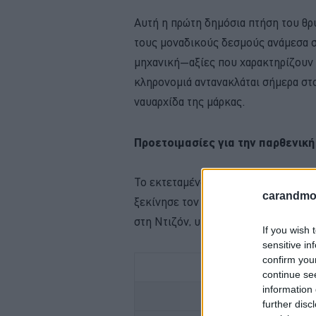
Αυτή η πρώτη δημόσια πτήση του θρ
τους μοναδικούς δεσμούς ανάμεσα στ
μηχανική—αξίες που χαρακτηρίζουν τ
κληρονομιά αντανακλάται σήμερα στο
ναυαρχίδα της μάρκας.
Προετοιμασίες για την παρθενική
Το εκτεταμένο πρόγραμμα αποκατάσ
carandmot
ξεκίνησε τον Ιούλιο του 2024. Υλοπ
στη Ντιζόν, υπό τη διεύθυνση του π
If you wish 
sensitive in
confirm you
continue se
information 
ΠΟΤΕ ΠΕΡ
further disc