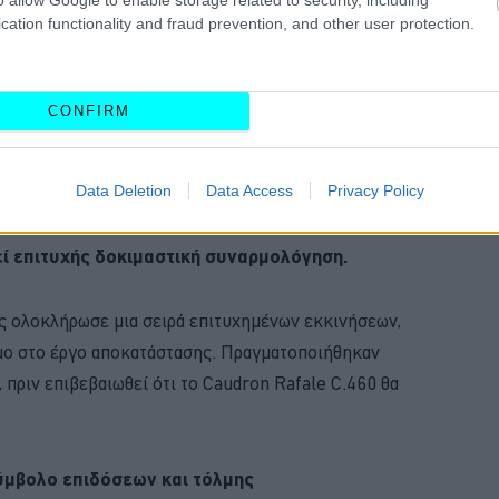
cation functionality and fraud prevention, and other user protection.
CONFIRM
 την επιστροφή του στους αιθέρες ήταν μια μεγάλης
Data Deletion
Data Access
Privacy Policy
νε εκτεταμένες εργασίες σε όλη την άτρακτο:
το
ρως, επιθεωρήθηκε και στη συνέχεια
εί επιτυχής δοκιμαστική συναρμολόγηση.
ς ολοκλήρωσε μια σειρά επιτυχημένων εκκινήσεων,
μο στο έργο αποκατάστασης. Πραγματοποιήθηκαν
 πριν επιβεβαιωθεί ότι το Caudron Rafale C.460 θα
ύμβολο επιδόσεων και τόλμης