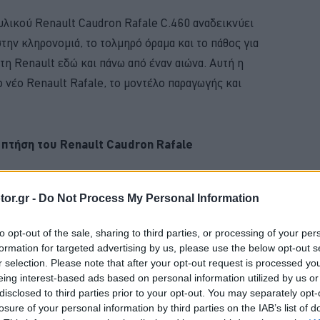
υλικού Renault Caudron Rafale C.460 αναδεικνύει
ην κληρονομιά, το τολμηρό όραμα και το πάθος για
η Renault εδώ και πάνω από έναν αιώνα. Αυτή η
 νέο Renault Rafale, το μοντέλο παραγωγής και
 πτήση του Renault Caudron Rafale
τασης του εμβληματικού Caudron Rafale C.460
or.gr -
Do Not Process My Personal Information
οιήθηκε από την Aéro Restauration Service (ARS)
ιλότου και αποκαταστάτη Bruno Ducreux.
to opt-out of the sale, sharing to third parties, or processing of your per
formation for targeted advertising by us, please use the below opt-out s
r selection. Please note that after your opt-out request is processed y
BUY NOW
eing interest-based ads based on personal information utilized by us or
disclosed to third parties prior to your opt-out. You may separately opt-
ΝΑΣ ΚΤΕΟ; ΜΑΘΕ ΣΤΗΝ ΑUTECO
losure of your personal information by third parties on the IAB’s list of