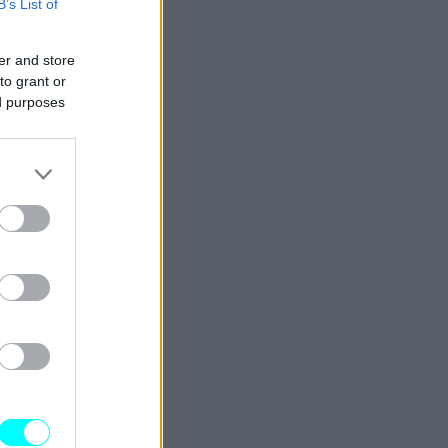
B’s List of
er and store
to grant or
ed purposes