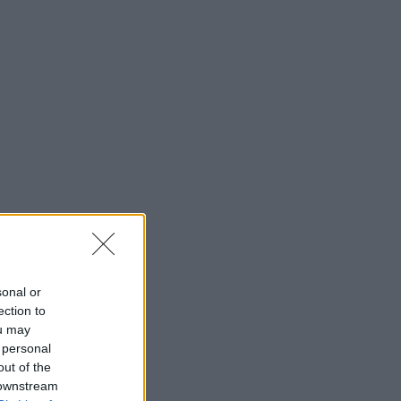
sonal or
ection to
ou may
 personal
out of the
 downstream