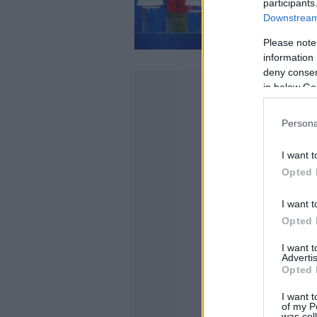
participants
Downstream 
Please note
information 
deny consent
in below Go
Persona
I want t
Opted 
I want t
Opted 
I want 
Advertis
Opted 
I want t
of my P
was col