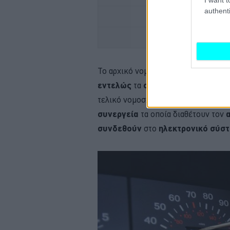
authenti
SKODA 
Το αρχικό νομοσχέδιο που είχε
ανα
εντελώς
τα
συνεργεία
από την
έκδ
τελικό νομοσχέδιο συμπεριλαμβάνον
συνεργεία
τα οποία διαθέτουν τον
συνδεθούν
στο
ηλεκτρονικό σύσ