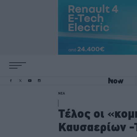
ΝΕΑ
Τέλος οι «κομ
Καυσαερίων -Τ