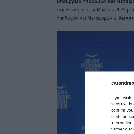
υπουργείο Υποδομών και Μεταφ
στη Βουλή στις 24 Μαρτίου 2026 με
Υποδομών και Μεταφορών κ.
Κωνστ
carandmot
If you wish 
sensitive in
confirm you
continue se
information 
further disc