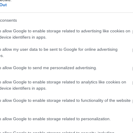
Out
consents
ξη που ουσιαστικά
καταργεί
τη δυνατότητα
έκδοσης
o allow Google to enable storage related to advertising like cookies on
ό
ελεύθερα συνεργεία
, υποχρεώνοντας τους
evice identifiers in apps.
ιστικά
σε
δημόσια - ιδιωτικά ΚΤΕΟ
ή
o allow my user data to be sent to Google for online advertising
τον
ετήσιο έλεγχο των οχημάτων τους
, ώστε να
s.
ο σύστημα ελέγχου
και να μην μπορεί κανείς να
to allow Google to send me personalized advertising.
οτε όχημα λίγο
πριν κλείσει 4 χρόνια
βάζοντας την
αξία του
αφού δεν υπάρχουν πουθενά
o allow Google to enable storage related to analytics like cookies on
μετρά του.
evice identifiers in apps.
o allow Google to enable storage related to functionality of the website
BUY NOW
 NEO SUV ΤΗΣ RENAULT
o allow Google to enable storage related to personalization.
 ΟΙΚΟΓΕΝΕΙΑΚΟ SUV ME 24.990 ΕΥΡΩ 
o allow Google to enable storage related to security, including