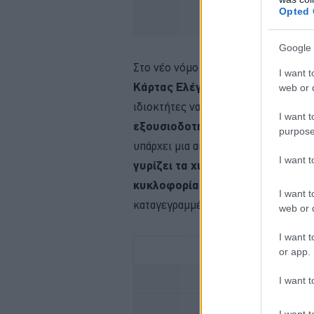
Opted 
Google 
Στο νέο νόμο υπάρχει σχετική διάτα
I want t
Κάρτας Ελέγχου Καυσαερίων
απ
web or d
ιδιοκτήτες να απευθύνονται
αποκλε
I want t
εξουσιοδοτημένα συνεργεία
για 
purpose
υπάρχει μια απόλυτη
διαφάνεια στ
I want 
γυρίζει τα χιλιόμετρα
σε οποιοδήπ
κυκλοφορίας
και το
πουλήσει
ανε
I want t
καταγεγραμμένα τα διανυθέντα χιλιό
web or d
I want t
or app.
TO
I want t
OMODA -ΥΒΡΙΔΙΚΟ
I want t