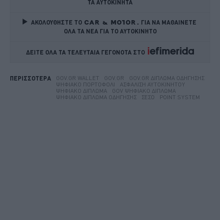
ΤΑ ΑΥΤΟΚΙΝΗΤΑ
ΑΚΟΛΟΥΘΗΣΤΕ ΤΟ
ΓΙΑ ΝΑ ΜΑΘΑΙΝΕΤΕ 
ΟΛΑ ΤΑ ΝΕΑ ΓΙΑ ΤΟ ΑΥΤΟΚΙΝΗΤΟ
ΔΕΙΤΕ ΟΛΑ ΤΑ ΤΕΛΕΥΤΑΙΑ ΓΕΓΟΝΟΤΑ ΣΤΟ    
GOV.GR WALLET
GOV.GR
GOV.GR ΔΊΠΛΩΜΑ ΟΔΉΓΗΣΗΣ
ΠΕΡΙΣΣΟΤΕΡΑ
ΨΗΦΙΑΚΌ ΠΟΡΤΟΦΌΛΙ
ΑΣΦΆΛΙΣΗ ΑΥΤΟΚΙΝΉΤΟΥ
ΨΗΦΙΑΚΌ ΔΊΠΛΩΜΑ
GOV ΨΗΦΙΑΚΌ ΔΊΠΛΩΜΑ
ΨΗΦΙΑΚΌ ΔΊΠΛΩΜΑ ΟΔΉΓΗΣΗΣ
ΣΕΣΟ
POINT SYSTEM