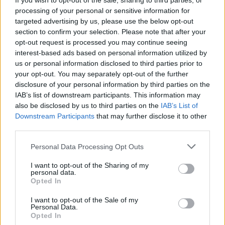
If you wish to opt-out of the sale, sharing to third parties, or
processing of your personal or sensitive information for
gov.gr και αποτελεί ένα
προσωπικό
targeted advertising by us, please use the below opt-out
«γραμματοκιβώτιο
» όπου οι πολίτες μπορούν να
section to confirm your selection. Please note that after your
αποθηκεύουν και να διαχειρίζονται έγγραφα που
opt-out request is processed you may continue seeing
interest-based ads based on personal information utilized by
εκδίδουν ή αιτούνται από διάφορες δημόσιες υπηρεσίες.
us or personal information disclosed to third parties prior to
your opt-out. You may separately opt-out of the further
disclosure of your personal information by third parties on the
IAB’s list of downstream participants. This information may
also be disclosed by us to third parties on the
IAB’s List of
Downstream Participants
that may further disclose it to other
third parties.
Please note that this website/app uses one or more Google
Personal Data Processing Opt Outs
services and may gather and store information including but
not limited to your visit or usage behaviour. You may click to
I want to opt-out of the Sharing of my
personal data.
grant or deny consent to Google and its third-party tags to
Opted In
use your data for below specified purposes in below Google
consent section.
I want to opt-out of the Sale of my
Personal Data.
Opted In