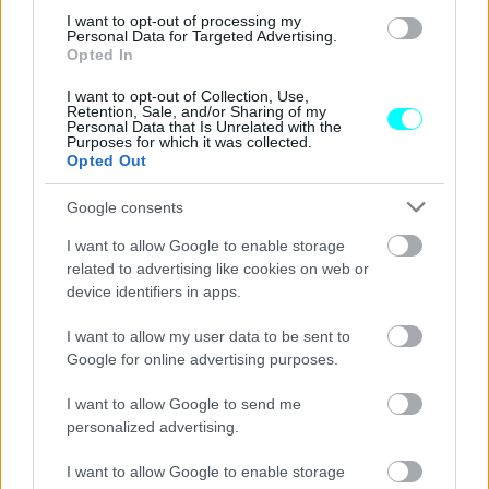
I want to opt-out of processing my
Personal Data for Targeted Advertising.
Opted In
I want to opt-out of Collection, Use,
Retention, Sale, and/or Sharing of my
Personal Data that Is Unrelated with the
Purposes for which it was collected.
Opted Out
Google consents
I want to allow Google to enable storage
related to advertising like cookies on web or
device identifiers in apps.
I want to allow my user data to be sent to
Google for online advertising purposes.
Αφορά τους οδηγούς, διότι το
σύστημα ηλεκτρονικής
βεβαίωσης τροχαίων παραβάσεων
που έχει
I want to allow Google to send me
personalized advertising.
θεσμοθετηθεί από τη Δευτέρα 1 Ιουλίου 2024, προβλέπει
την αποστολή της παράβασης ηλεκτρονικά στη θυρίδα του
I want to allow Google to enable storage