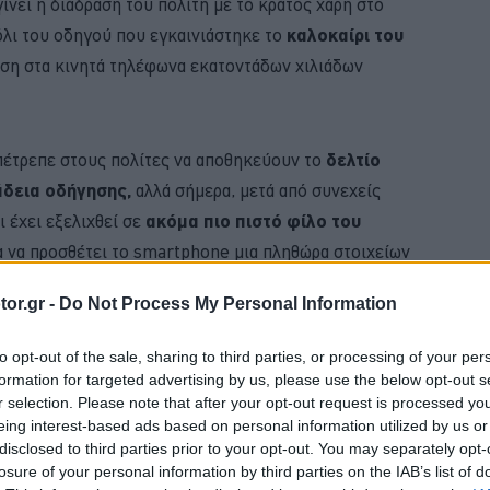
ίνει η διάδραση του πολίτη με το κράτος χάρη στο
λι του οδηγού που εγκαινιάστηκε το
καλοκαίρι του
θέση στα κινητά τηλέφωνα εκατοντάδων χιλιάδων
επέτρεπε στους πολίτες να αποθηκεύουν το
δελτίο
δεια οδήγησης,
αλλά σήμερα, μετά από συνεχείς
 έχει εξελιχθεί σε
ακόμα πιο πιστό φίλο του
 να προσθέτει το smartphone μια πληθώρα στοιχείων
να διεκπεραιώνει διαδικασίες.
or.gr -
Do Not Process My Personal Information
BUY NOW
to opt-out of the sale, sharing to third parties, or processing of your per
formation for targeted advertising by us, please use the below opt-out s
 ΑΥΤΟΚΙΝΗΤΟ ΜΕ 0,9% ΕΠΙΤΟΚΙΟ 
r selection. Please note that after your opt-out request is processed y
eing interest-based ads based on personal information utilized by us or
 NEO SUV ΤΗΣ RENAULT
disclosed to third parties prior to your opt-out. You may separately opt-
losure of your personal information by third parties on the IAB’s list of
MG3 ΑΠΟ 16.450 ΕΥΡΩ