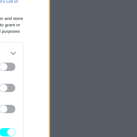
B’s List of
er and store
to grant or
ed purposes