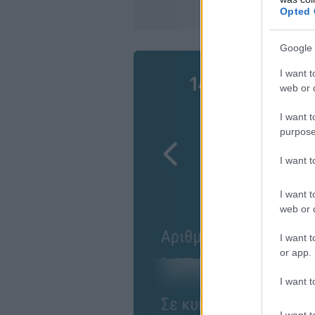
Opted 
Google 
I want t
web or d
I want t
purpose
I want 
I want t
web or d
I want t
or app.
I want t
I want t