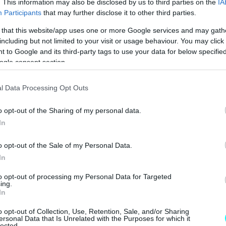
. This information may also be disclosed by us to third parties on the
IA
Participants
that may further disclose it to other third parties.
 MONTΕΛΟ ΤΗΣ ALFA ROMEO 
 that this website/app uses one or more Google services and may gath
including but not limited to your visit or usage behaviour. You may click 
 to Google and its third-party tags to use your data for below specifi
ogle consent section.
l Data Processing Opt Outs
o opt-out of the Sharing of my personal data.
In
o opt-out of the Sale of my Personal Data.
In
to opt-out of processing my Personal Data for Targeted
ing.
In
o opt-out of Collection, Use, Retention, Sale, and/or Sharing
ersonal Data that Is Unrelated with the Purposes for which it
lected.