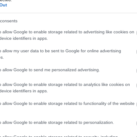
Out
ου του Arad, στη δυτική Ρουμανία, με οδηγό τον
7 δευτερόλεπτα, η ταχύτητά του στα πρώτα 400 μέτρα
consents
o allow Google to enable storage related to advertising like cookies on
evice identifiers in apps.
BUY NOW
o allow my user data to be sent to Google for online advertising
VIP VAN ΜΟΝΟ ΜΕ 12 ΕΥΡΩ ΤΟ ΑΤΟΜΟ
s.
ΑΙΡΙΝΟΣ ΕΛΕΓΧΟΣ ΓΙΑ ΤΟ ΑΥΤΟΚΙΝΗΤΟ 
to allow Google to send me personalized advertising.
 ΟΙΚΟΓΕΝΕΙΑΚΟ SUV ME 24.990 ΕΥΡΩ 
o allow Google to enable storage related to analytics like cookies on
evice identifiers in apps.
 "TESLA" ΠΟΥ ΗΡΘΑΝ ΣΤΗΝ ΕΛΛΑΔΑ 
o allow Google to enable storage related to functionality of the website
εριλαμβάνει την ενίσχυση του εν σειρά
.2 λίτρων με την κυλινδροκεφαλή του αντίστοιχου
o allow Google to enable storage related to personalization.
ακόμα ενισχύσεις, το μοτέρ είναι ικανό να αντέχει
o allow Google to enable storage related to security, including