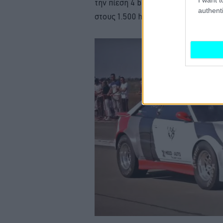
την πίεση 4 bar από τον τεράστιο υ
authenti
στους 1.500 hp στο στρόφαλο και στ