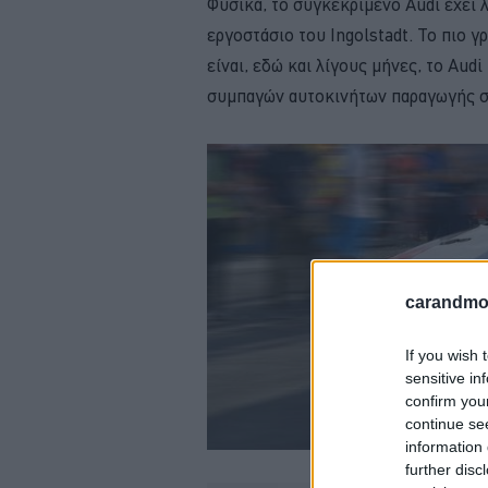
Φυσικά, το συγκεκριμένο Audi έχει 
εργοστάσιο του Ingolstadt. Το πιο 
είναι, εδώ και λίγους μήνες, το Aud
συμπαγών αυτοκινήτων παραγωγής στ
carandmot
If you wish 
sensitive in
confirm you
continue se
information 
further disc