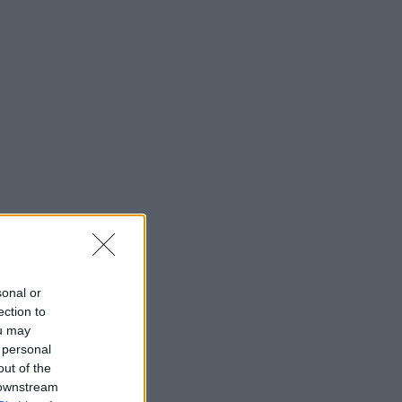
sonal or
ection to
ou may
 personal
out of the
 downstream