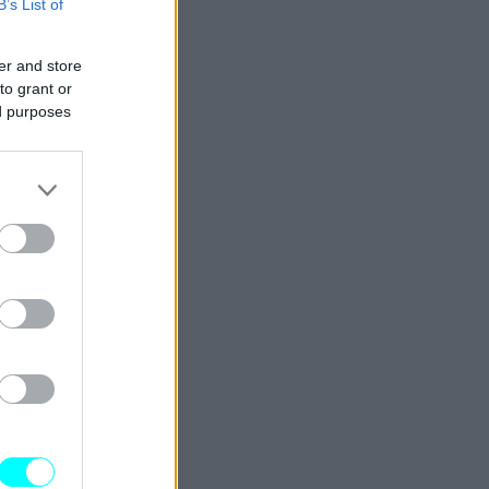
B’s List of
er and store
to grant or
ed purposes