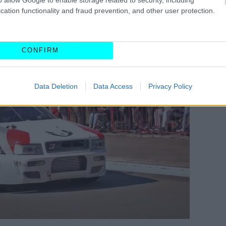
περσυμπιεστή, που ανεβάζει την μέγιστη ιπποδύναμη
cation functionality and fraud prevention, and other user protection.
ους 1.350 hp στους τροχούς.
CONFIRM
Data Deletion
Data Access
Privacy Policy