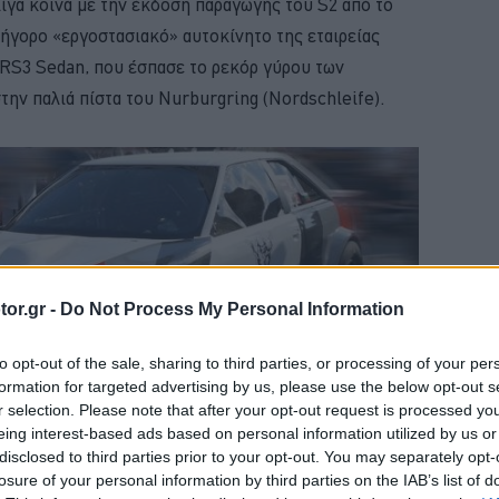
λίγα κοινά με την έκδοση παραγωγής του S2 από το
γρήγορο «εργοστασιακό» αυτοκίνητο της εταιρείας
i RS3 Sedan, που έσπασε το ρεκόρ γύρου των
ην παλιά πίστα του Nurburgring (Nordschleife).
or.gr -
Do Not Process My Personal Information
to opt-out of the sale, sharing to third parties, or processing of your per
formation for targeted advertising by us, please use the below opt-out s
r selection. Please note that after your opt-out request is processed y
eing interest-based ads based on personal information utilized by us or
disclosed to third parties prior to your opt-out. You may separately opt-
losure of your personal information by third parties on the IAB’s list of