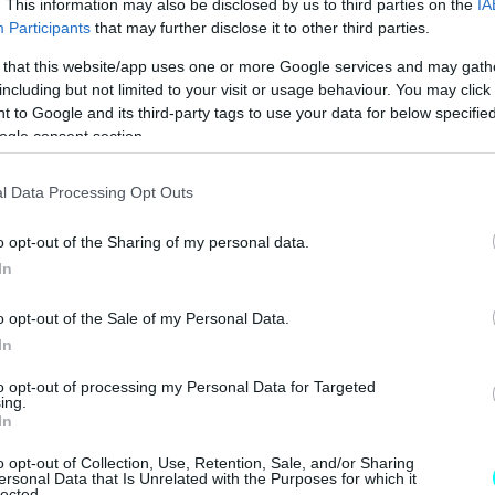
. This information may also be disclosed by us to third parties on the
IA
Participants
that may further disclose it to other third parties.
 that this website/app uses one or more Google services and may gath
including but not limited to your visit or usage behaviour. You may click 
 to Google and its third-party tags to use your data for below specifi
ogle consent section.
l Data Processing Opt Outs
o opt-out of the Sharing of my personal data.
In
o opt-out of the Sale of my Personal Data.
In
to opt-out of processing my Personal Data for Targeted
ing.
In
o opt-out of Collection, Use, Retention, Sale, and/or Sharing
ersonal Data that Is Unrelated with the Purposes for which it
όρ επιτάχυνσής του σημειώθηκε στην πίστα μήκους 4
lected.