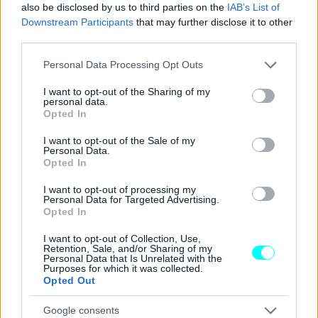
also be disclosed by us to third parties on the
IAB’s List of
Downstream Participants
that may further disclose it to other
third parties.
Please note that this website/app uses one or more Google
Personal Data Processing Opt Outs
services and may gather and store information including but
not limited to your visit or usage behaviour. You may click to
I want to opt-out of the Sharing of my
personal data.
grant or deny consent to Google and its third-party tags to
Opted In
use your data for below specified purposes in below Google
consent section.
I want to opt-out of the Sale of my
Personal Data.
Opted In
I want to opt-out of processing my
Personal Data for Targeted Advertising.
Opted In
I want to opt-out of Collection, Use,
Retention, Sale, and/or Sharing of my
Personal Data that Is Unrelated with the
Purposes for which it was collected.
Opted Out
Google consents