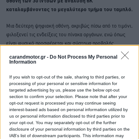
οθόνη των 30 ιντσών με ανάλυση 6Κ
καταλαμβάνοντας το μεγαλύτερο τμήμα του ταμπλό.
Μια δεύτερη ψηφιακή οθόνη, ακριβώς πίσω από το τιμόνι,
φιλοξενεί τις ενδείξεις του πίνακα οργάνων, ενώ όπως
είναι φυσικό προσφέρεται και σύστημα προβολής
ενδείξεων στο παρμπρίζ.
carandmotor.gr -
Do Not Process My Personal
Information
Το Lynk & Co 900 βασίζεται στην αρχιτεκτονική που
χρησιμοποιεί και η Volvo, διαθέτοντας στη νεοσύστατη
If you wish to opt-out of the sale, sharing to third parties, or
processing of your personal or sensitive information for
γκάμα του τρία, διαφορετικής ισχύος plug-in υβριδικά
targeted advertising by us, please use the below opt-out
συστήματα κίνησης.
section to confirm your selection. Please note that after your
opt-out request is processed you may continue seeing
interest-based ads based on personal information utilized by
us or personal information disclosed to third parties prior to
your opt-out. You may separately opt-out of the further
disclosure of your personal information by third parties on the
IAB’s list of downstream participants. This information may