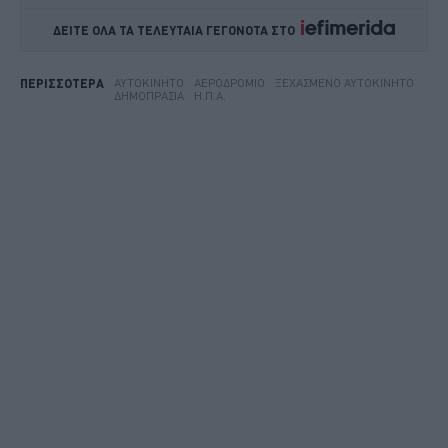
ΔΕΙΤΕ ΟΛΑ ΤΑ ΤΕΛΕΥΤΑΙΑ ΓΕΓΟΝΟΤΑ ΣΤΟ    
ΑΥΤΟΚΊΝΗΤΟ
ΑΕΡΟΔΡΌΜΙΟ
ΞΕΧΑΣΜΈΝΟ ΑΥΤΟΚΊΝΗΤΟ
ΠΕΡΙΣΣΟΤΕΡΑ
ΔΗΜΟΠΡΑΣΊΑ
Η.Π.Α.