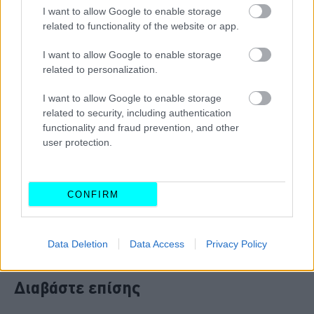
I want to allow Google to enable storage
related to functionality of the website or app.
I want to allow Google to enable storage
related to personalization.
I want to allow Google to enable storage
related to security, including authentication
functionality and fraud prevention, and other
Παράλληλα δεν συνοδεύεται από κάποιο ιστορικό, αν και
user protection.
το τελευταίο μάλλον δεν θα είναι και πολύ δύσκολο να
βρεθεί.
Το «μπόνους» στην περίπτωση αυτών των
αυτοκινήτων είναι τα… προσωπικά αντικείμενα με
CONFIRM
τα οποία θα παραδοθούν στους νέους ιδιοκτήτες
τους
, τα οποία, ποιος ξέρει, θα μπορούσαν να
Data Deletion
Data Access
Privacy Policy
αποδειχτούν περισσότερο πολύτιμα από τα ίδια.
Διαβάστε επίσης