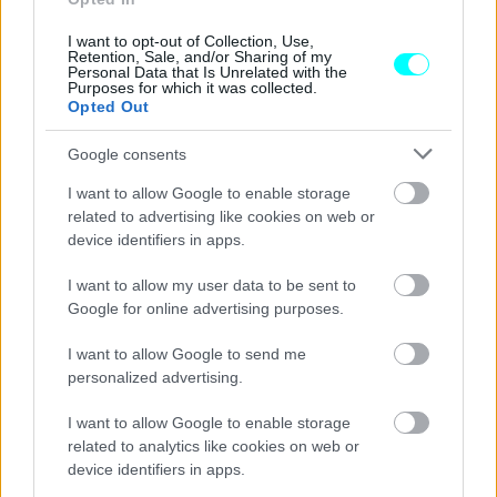
I want to opt-out of Collection, Use,
Retention, Sale, and/or Sharing of my
Και ενώ τα πιο πολλά από τα αυτοκίνητα της δημοπρασίας
Personal Data that Is Unrelated with the
Purposes for which it was collected.
έχουν ενδιαφέρον περισσότερο ως ανταλλακτικά,
Opted Out
υπάρχουν και μερικά που αξίζουν καλύτερης τύχης.
Google consents
Δείτε για παράδειγμα στις φωτογραφίες το
εικονιζόμενο MINI Countryman Cooper S του 2015
I want to allow Google to enable storage
related to advertising like cookies on web or
που φαίνεται να βρίσκεται σε πραγματικά άριστη
device identifiers in apps.
κατάσταση
. Το θετικό σε αυτή την περίπτωση, κάτι που
I want to allow my user data to be sent to
δεν ισχύει για τις υπόλοιπες, είναι ότι το μοντέλο της
Google for online advertising purposes.
MINI θα παραδοθεί στο νέο ιδιοκτήτη του και με κλειδί.
I want to allow Google to send me
personalized advertising.
I want to allow Google to enable storage
related to analytics like cookies on web or
device identifiers in apps.