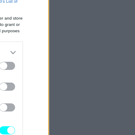
B’s List of
er and store
to grant or
ed purposes