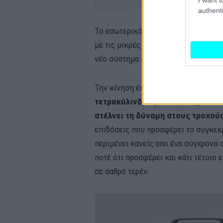
authenti
Το εσωτερικό του Bronto εξακολουθε
με τις μικρές διαφοροποιήσεις του 
νέο σύστημα κλιματισμού, πιο άνετα
Την κίνηση έχει αναλάβει και σε αυ
τετρακύλινδρος του 1,7 λίτρου π
στέλνει τη δύναμη στους τροχού
επιδόσεις που προσφέρει το συγκεκρ
περιμένει κανείς απο ένα σύγχρονο 
ποτέ ότι προσφέρει και κάτι τέτοιο
σε σαθρό τερέν.