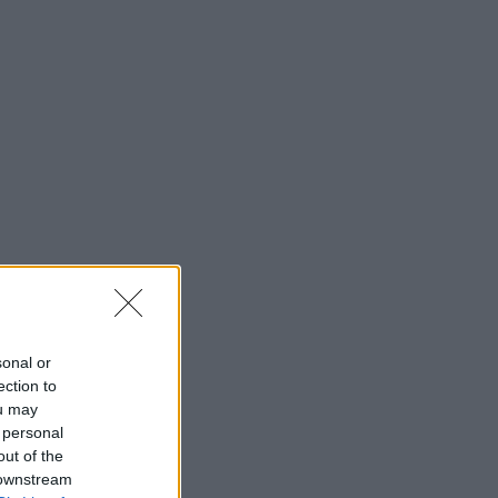
sonal or
ection to
ou may
 personal
out of the
 downstream