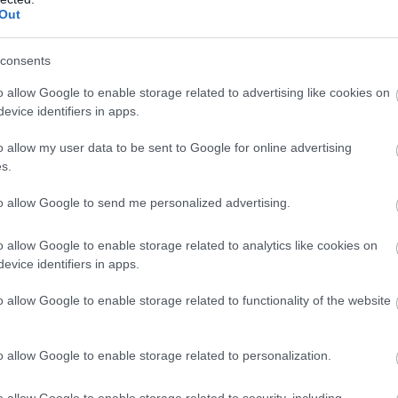
Out
consents
end
, το Bronto φέρει βελτιωμένη γεωμετρία,
o allow Google to enable storage related to advertising like cookies on
evice identifiers in apps.
τισέρ και απόσταση από το έδαφος που φτάνει
τητες του ενισχύονται από την παρουσία τετρακίνησης
o allow my user data to be sent to Google for online advertising
λλά και τη δυνατότητα υποπολλαπλασιαμού των
s.
to allow Google to send me personalized advertising.
o allow Google to enable storage related to analytics like cookies on
BUY NOW
evice identifiers in apps.
Η ΝΕΑ MERCEDES GLB 
o allow Google to enable storage related to functionality of the website
MG3 ΑΠΟ 16.450 ΕΥΡΩ
o allow Google to enable storage related to personalization.
Ε ΤΑ ΝΕΑ ΜΟΝΤΕΛΑ ΤΗΣ BMW 
 4 ΕΠΙΣΤΡΕΦΕΙ -ΠΟΣΟ ΚΟΣΤΙΖΕΙ 
o allow Google to enable storage related to security, including