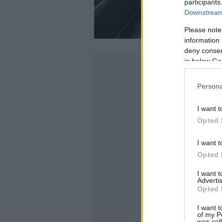
participants
Downstream 
Please note
information 
deny consent
in below Go
Persona
I want t
Opted 
I want t
Opted 
I want 
Advertis
Opted 
I want t
of my P
was col