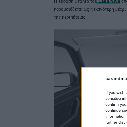
Η έκδοση Bronto του
Lada Niva
απο
παρουσιάζεται ως η ικανότερη μέχρι
της περιπέτειας.
carandmot
If you wish 
sensitive in
confirm you
continue se
information 
further disc