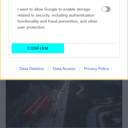
I want to allow Google to enable storage
related to security, including authentication
functionality and fraud prevention, and other
user protection.
CONFIRM
Ο Hλεκτρικός της Αθήνας αλλάζει -Ποια
γραμμή γίνεται υπόγεια
Data Deletion
Data Access
Privacy Policy