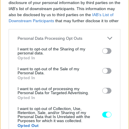
disclosure of your personal information by third parties on the
IAB’s list of downstream participants. This information may
also be disclosed by us to third parties on the
IAB’s List of
Downstream Participants
that may further disclose it to other
third parties.
Please note that this website/app uses one or more Google
Personal Data Processing Opt Outs
services and may gather and store information including but
not limited to your visit or usage behaviour. You may click to
I want to opt-out of the Sharing of my
personal data.
grant or deny consent to Google and its third-party tags to
Opted In
use your data for below specified purposes in below Google
Παράλληλα, προκηρύχθηκε και ο διαγωνισμός ύψους 159
consent section.
I want to opt-out of the Sale of my
Personal Data.
εκ. ευρώ για την αναβάθμιση υποδομής/επιδομής της
Opted In
υφιστάμενης σιδηροδρομικής γραμμής
Θεσσαλονίκη–
I want to opt-out of processing my
Προμαχώνας,
στο
τμήμα από Μουριές έως
Personal Data for Targeted Advertising.
Opted In
Προμαχώνα
(περίπου 53 χλμ.), για την μελλοντική
εγκατάσταση ηλεκτροκίνησης σε ολόκληρη τη γραμμή
I want to opt-out of Collection, Use,
Retention, Sale, and/or Sharing of my
Θεσσαλονίκη-Προμαχώνα. Το έργο έχει εξασφαλισμένα
Personal Data that Is Unrelated with the
Purposes for which it was collected.
κονδύλια 112 εκ. ευρώ από το CEF II.
Opted Out