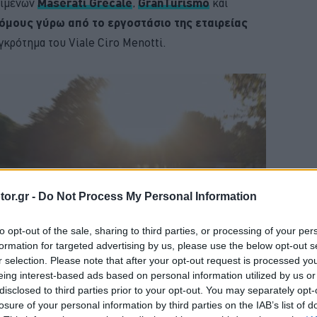
ριμένων
Maserati Grecale
,
GranTurismo
και
όμους γύρω από το εργοστάσιο της εταιρείας
γκρότημα του Viale Ciro Menotti.
or.gr -
Do Not Process My Personal Information
to opt-out of the sale, sharing to third parties, or processing of your per
formation for targeted advertising by us, please use the below opt-out s
r selection. Please note that after your opt-out request is processed y
eing interest-based ads based on personal information utilized by us or
disclosed to third parties prior to your opt-out. You may separately opt-
losure of your personal information by third parties on the IAB’s list of