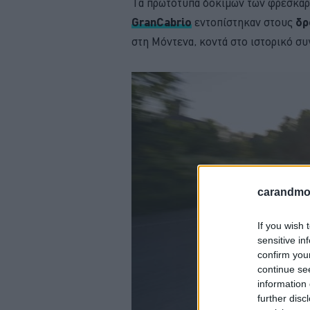
Τα πρωτότυπα δοκιμών των φρεσκα
GranCabrio
εντοπίστηκαν στους
δρ
στη Μόντενα, κοντά στο ιστορικό συ
carandmot
If you wish 
sensitive in
confirm you
continue se
information 
further disc