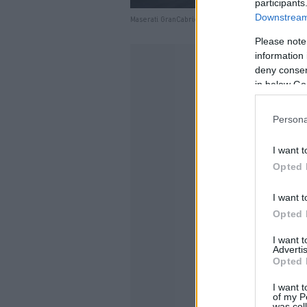
participants
Downstream 
Maserati GranCabrio
Please note
information 
deny consent
in below Go
Persona
I want t
Opted 
I want t
Opted 
I want 
Advertis
Opted 
I want t
of my P
was col