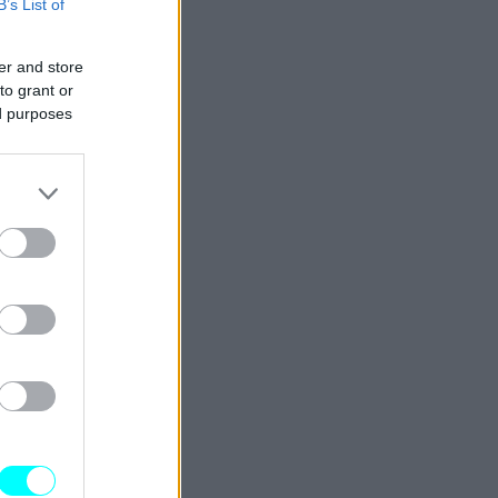
B’s List of
er and store
to grant or
ed purposes