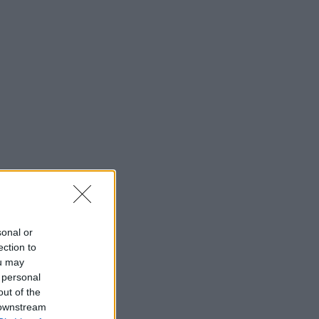
sonal or
ection to
ou may
 personal
out of the
 downstream