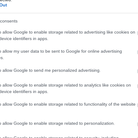
Out
να καλύπτει τα σημεία των αλλαγών στο αμάξωμα,
consents
ι προβολείς και τα πίσω φωτιστικά σώματα
o allow Google to enable storage related to advertising like cookies on
 σχεδίασή τους
, ωστόσο αναμένονται
νέοι
evice identifiers in apps.
νες εισαγωγές αέρα
και
πιο σύγχρονες
o allow my user data to be sent to Google for online advertising
ην εικόνα των μοντέλων χωρίς να αλλοιώσουν την
s.
to allow Google to send me personalized advertising.
BUY NOW
o allow Google to enable storage related to analytics like cookies on
evice identifiers in apps.
 ΑΥΤΟΚΙΝΗΤΟ ΜΕ 0,9% ΕΠΙΤΟΚΙΟ 
o allow Google to enable storage related to functionality of the website
ΚΑΡΤΑ ΚΑΥΣΑΕΡΙΩΝ; ΚΛΕΙΣΕ ΡΑΝΤΕΒΟΥ
MG3 ΑΠΟ 16.450 ΕΥΡΩ
o allow Google to enable storage related to personalization.
FABIA ME 119 ΕΥΡΩ ΤΟ ΜΗΝΑ 
o allow Google to enable storage related to security, including