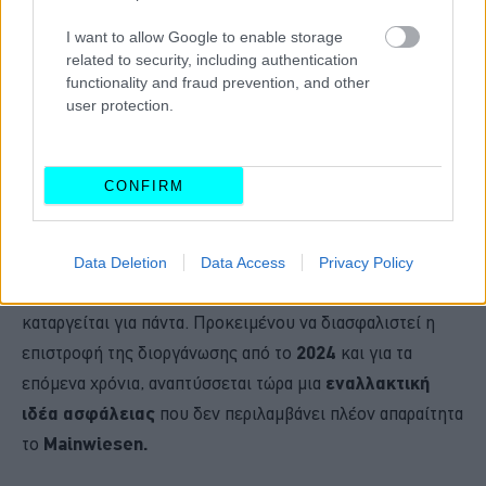
I want to allow Google to enable storage
related to security, including authentication
functionality and fraud prevention, and other
user protection.
CONFIRM
Data Deletion
Data Access
Privacy Policy
Όμως το
κλασικό «πικνίκ» ιστορικών οχημάτων
δεν
καταργείται για πάντα. Προκειμένου να διασφαλιστεί η
επιστροφή της διοργάνωσης από το
2024
και για τα
επόμενα χρόνια, αναπτύσσεται τώρα μια
εναλλακτική
ιδέα ασφάλειας
που δεν περιλαμβάνει πλέον απαραίτητα
το
Mainwiesen.