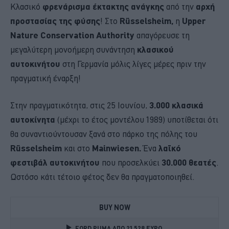
Κλασικό
φρενάρισμα έκτακτης ανάγκης
από την
αρχή
προστασίας της φύσης
! Στο
Rüsselsheim,
η
Upper
Nature Conservation Authority
απαγόρευσε τη
μεγαλύτερη μονοήμερη συνάντηση
κλασικού
αυτοκινήτου
στη Γερμανία μόλις λίγες μέρες πριν την
πραγματική έναρξη!
Στην πραγματικότητα, στις 25 Ιουνίου,
3.000 κλασικά
αυτοκίνητα
(μέχρι το έτος μοντέλου 1989) υποτίθεται ότι
θα συναντιούντουσαν ξανά στο πάρκο της πόλης του
Rüsselsheim
και στο
Mainwiesen.
Ένα
λαϊκό
φεστιβάλ αυτοκινήτου
που προσελκύει
30.000 θεατές
.
Ωστόσο κάτι τέτοιο φέτος δεν θα πραγματοποιηθεί.
BUY NOW
FORD PUMA ΑΠΟ 21.528 ΕΥΡΩ