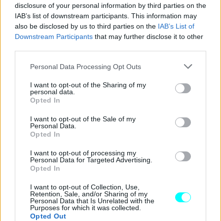
disclosure of your personal information by third parties on the
IAB’s list of downstream participants. This information may
also be disclosed by us to third parties on the
IAB’s List of
Downstream Participants
that may further disclose it to other
third parties.
Please note that this website/app uses one or more Google
Personal Data Processing Opt Outs
services and may gather and store information including but
not limited to your visit or usage behaviour. You may click to
I want to opt-out of the Sharing of my
personal data.
grant or deny consent to Google and its third-party tags to
Opted In
«Η
δικαστική διαμάχη σχετίζεται
με την ένταξη του
use your data for below specified purposes in below Google
Mainwiesen
και το ερώτημα εάν η πόλη του
consent section.
I want to opt-out of the Sale of my
Personal Data.
Rüsselsheim
ενέκρινε σωστά ή λανθασμένα την
Opted In
εκδήλωση σε αυτήν την περιοχή
προστασίας του
I want to opt-out of processing my
τοπίου
», λέει η δημοτική αρχή της πόλης. Συγκεκριμένα,
Personal Data for Targeted Advertising.
Opted In
αυτό σημαίνει ότι στο
Rüsselsheim
δεν θα επιτρέπεται
να
κινούνται αυτοκίνητα
στους επαρχιακούς δρόμους
I want to opt-out of Collection, Use,
Retention, Sale, and/or Sharing of my
και τα λιβάδια και τα οχήματα θα πρέπει να
Personal Data that Is Unrelated with the
Purposes for which it was collected.
επιβραδύνουν ταχύτητα
λόγω της διατήρησης της
Opted Out