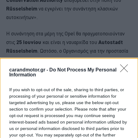
Rüsselsheim
να εγκρίνει την συνάντηση κλασικών
αυτοκινήτων».
Η συνάντηση στα μέρη της Opel θα πραγματοποιούνταν
στις
25 Ιουνίου
και είναι η ναυαρχίδα του
Autostadt
Rüsselsheim
. Ωστόσο, ο Οργανισμός για την προστασία
της φύσης είχε παραπονεθεί επειδή οι
Mainwiesen
βρίσκονται σε περιοχή διατήρησης του τοπίου. Η πόλη
carandmotor.gr -
Do Not Process My Personal
Information
του
Rüsselsheim
αντιμετώπισε την απόρριψη με μια
επείγουσα αίτηση αλλά απέτυχε να το πράξει ενώπιον του
If you wish to opt-out of the sale, sharing to third parties, or
διοικητικού δικαστηρίου στο
Darmstadt.
processing of your personal or sensitive information for
targeted advertising by us, please use the below opt-out
section to confirm your selection. Please note that after your
opt-out request is processed you may continue seeing
interest-based ads based on personal information utilized by
us or personal information disclosed to third parties prior to
your opt-out. You may separately opt-out of the further