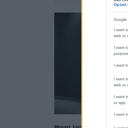
Opted 
Google 
I want t
web or d
I want t
purpose
I want 
I want t
web or d
I want t
or app.
I want t
Μπορεί, λοιπόν, η μη χρήση
ζώνης
I want t