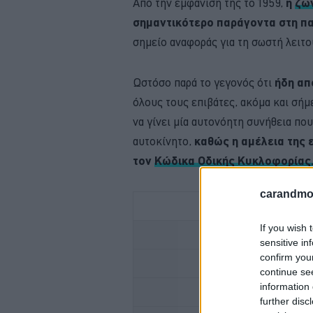
Από την εμφάνιση της το 1959,
η
ζώ
σημαντικότερο παράγοντα στη π
σημείο αναφοράς για τη σωστή λειτ
Ωστόσο παρά το γεγονός ότι
ήδη απ
όλους τους επιβάτες, ακόμα και σήμ
να γίνει μία αυτονόητη συνήθεια πο
αυτοκίνητο,
καθώς η αμέλεια της ε
τον
Κώδικα Οδικής Κυκλοφορίας
carandmot
If you wish 
ΚΑΙΝΟΥΡΓΙΟ
sensitive in
confirm you
ΕΛΕΓΧΟΣ ΚΤΕΟ; 
continue se
information 
further disc