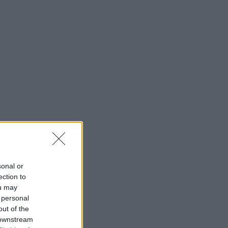
sonal or
ection to
ou may
 personal
out of the
 downstream