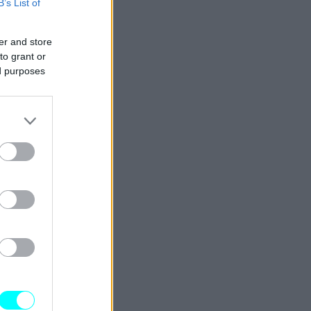
B’s List of
er and store
to grant or
ed purposes