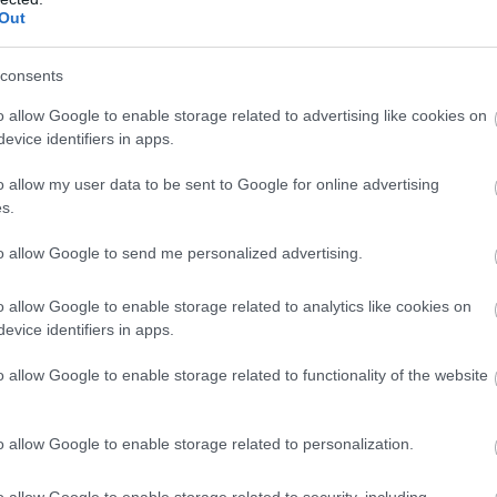
Out
consents
o allow Google to enable storage related to advertising like cookies on
evice identifiers in apps.
o allow my user data to be sent to Google for online advertising
s.
to allow Google to send me personalized advertising.
o allow Google to enable storage related to analytics like cookies on
evice identifiers in apps.
o allow Google to enable storage related to functionality of the website
o allow Google to enable storage related to personalization.
 ασφαλείας
από τον οδηγό να επιφέρει ένα
o allow Google to enable storage related to security, including