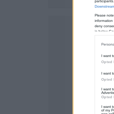
participants
TO RENAULT
Downstream 
Please note
information 
deny consent
in below Go
Persona
I want t
Opted 
I want t
Opted 
I want 
Advertis
Opted 
I want t
of my P
was col