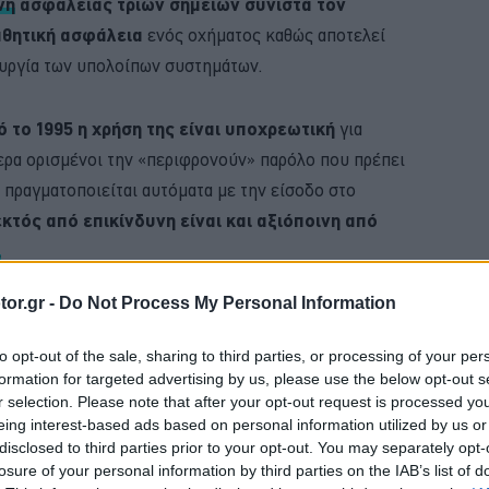
νη
ασφαλείας τριών σημείων συνιστά τον
αθητική ασφάλεια
ενός οχήματος καθώς αποτελεί
ουργία των υπολοίπων συστημάτων.
ό το 1995 η χρήση της είναι υποχρεωτική
για
ερα ορισμένοι την «περιφρονούν» παρόλο που πρέπει
υ πραγματοποιείται αυτόματα με την είσοδο στο
κτός από επικίνδυνη είναι και αξιόποινη από
.
or.gr -
Do Not Process My Personal Information
BUY NOW
to opt-out of the sale, sharing to third parties, or processing of your per
 ΑΥΤΟΚΙΝΗΤΟ ΜΕ 0,9% ΕΠΙΤΟΚΙΟ 
formation for targeted advertising by us, please use the below opt-out s
r selection. Please note that after your opt-out request is processed y
ΚΑΡΤΑ ΚΑΥΣΑΕΡΙΩΝ; ΚΛΕΙΣΕ ΡΑΝΤΕΒΟΥ
eing interest-based ads based on personal information utilized by us or
disclosed to third parties prior to your opt-out. You may separately opt-
MG3 ΑΠΟ 16.450 ΕΥΡΩ
losure of your personal information by third parties on the IAB’s list of