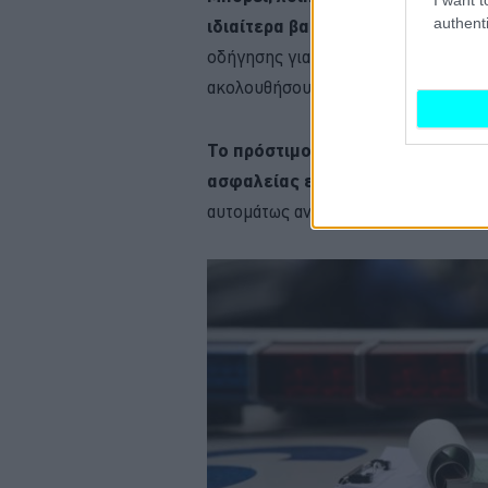
authenti
ιδιαίτερα βαρύ πρόστιμο (βλέπε 
οδήγησης για 10 ημέρες, ωστόσο, κα
ακολουθήσουν την ίδια τακτική.
Το πρόστιμο που προβλέπεται γι
ασφαλείας είναι 100 ευρώ και βεβ
αυτομάτως αναλαμβάνει και την υπο