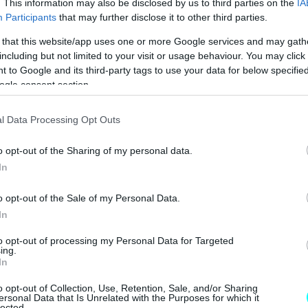
. This information may also be disclosed by us to third parties on the
IA
Participants
that may further disclose it to other third parties.
διοκτήτες πετρελαιοκίνητων οχημάτων
να
 that this website/app uses one or more Google services and may gath
μής του diesel κίνησης στην αντλία κατά 0,20
including but not limited to your visit or usage behaviour. You may click 
 to Google and its third-party tags to use your data for below specifi
 ωφελημένοι
καθώς θα λάβουν και το Fuel Pass!
ogle consent section.
l Data Processing Opt Outs
o opt-out of the Sharing of my personal data.
In
o opt-out of the Sale of my Personal Data.
In
to opt-out of processing my Personal Data for Targeted
ing.
In
o opt-out of Collection, Use, Retention, Sale, and/or Sharing
ersonal Data that Is Unrelated with the Purposes for which it
lected.