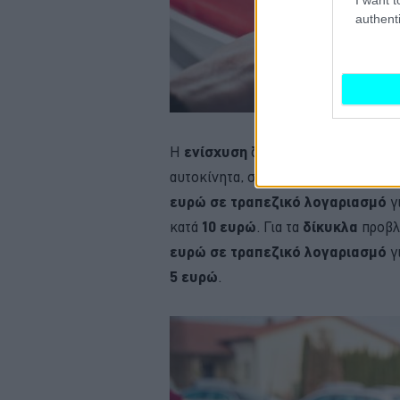
authenti
Η
ενίσχυση
διαφοροποιείται ανάλογα
αυτοκίνητα, στις αστικές περιοχές 
ευρώ σε τραπεζικό λογαριασμό
γ
κατά
10 ευρώ
. Για τα
δίκυκλα
προβλ
ευρώ σε τραπεζικό λογαριασμό
γ
5 ευρώ
.