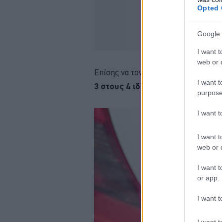
Opted 
Google 
I want t
web or d
Επίσης να τονίσουμε ότι το
Fuel Pa
I want t
3 στους 4 ιδιοκτήτες οχημάτων.
purpose
I want 
I want t
web or d
I want t
or app.
I want t
I want t