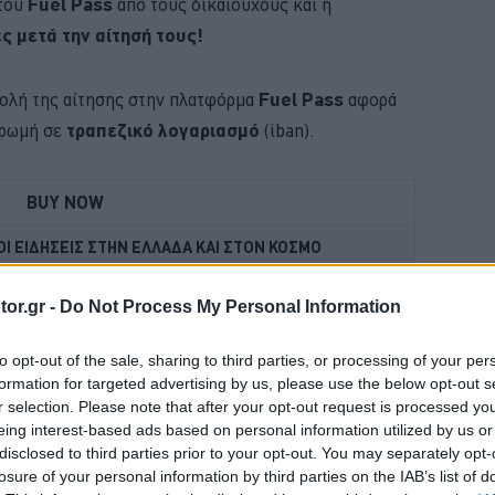
 του
Fuel Pass
από τους δικαιούχους και η
ς μετά την αίτησή τους!
ολή της αίτησης στην πλατφόρμα
Fuel Pass
αφορά
ηρωμή σε
τραπεζικό λογαριασμό
(iban).
BUY NOW
 ΟΙ ΕΙΔΗΣΕΙΣ ΣΤΗΝ ΕΛΛΑΔΑ ΚΑΙ ΣΤΟΝ ΚΟΣΜΟ
ΚΑΡΤΑ ΚΑΥΣΑΕΡΙΩΝ; ΚΛΕΙΣΕ ΡΑΝΤΕΒΟΥ
or.gr -
Do Not Process My Personal Information
Η ΝΕΑ MERCEDES GLB 
to opt-out of the sale, sharing to third parties, or processing of your per
formation for targeted advertising by us, please use the below opt-out s
Ε ΤΑ ΝΕΑ ΜΟΝΤΕΛΑ ΤΗΣ BMW 
r selection. Please note that after your opt-out request is processed y
eing interest-based ads based on personal information utilized by us or
disclosed to third parties prior to your opt-out. You may separately opt-
λη Τετάρτη 8 Απριλίου
θα
πληρωθούν την Τρίτη
losure of your personal information by third parties on the IAB’s list of
αργίας του Πάσχα
.