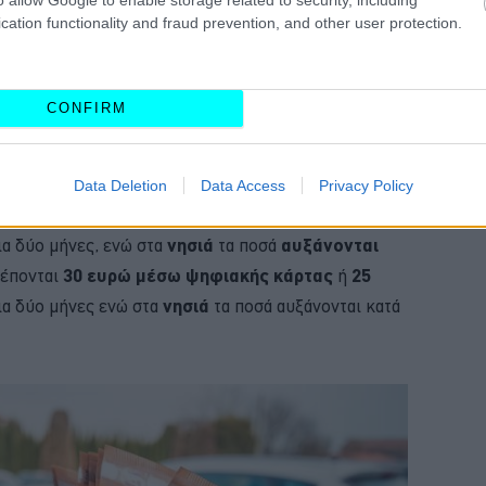
cation functionality and fraud prevention, and other user protection.
CONFIRM
 με την περιοχή και τον τρόπο καταβολής. Για τα
Data Deletion
Data Access
Privacy Policy
προβλέπονται
50 ευρώ μέσω ψηφιακής κάρτας
ή
40
ια δύο μήνες, ενώ στα
νησιά
τα ποσά
αυξάνονται
έπονται
30 ευρώ μέσω ψηφιακής κάρτας
ή
25
ια δύο μήνες ενώ στα
νησιά
τα ποσά αυξάνονται κατά