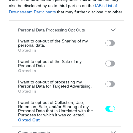
του κέντρου της
Αθήνας
όπου βεβαιώθηκαν
45
also be disclosed by us to third parties on the
IAB’s List of
παραβάσεις
για μη χρήση προστατευτικού κράνους, από
Downstream Participants
that may further disclose it to other
third parties.
οδηγούς Ελαφριών Προσωπικών Ηλεκτρικών Οχημάτων
(Ε.Π.Η.Ο.).
Να υπενθυμίσουμε ότι το πρόστιμο που
Please note that this website/app uses one or more Google
Personal Data Processing Opt Outs
services and may gather and store information including but
προβλέπει ο
ΚΟΚ
για
μη χρήση κράνους
από οδηγούς
not limited to your visit or usage behaviour. You may click to
I want to opt-out of the Sharing of my
Ε.Π.Η.Ο.
είναι
30 ευρώ
.
personal data.
grant or deny consent to Google and its third-party tags to
Opted In
use your data for below specified purposes in below Google
consent section.
I want to opt-out of the Sale of my
Personal Data.
Opted In
I want to opt-out of processing my
Personal Data for Targeted Advertising.
Opted In
I want to opt-out of Collection, Use,
Retention, Sale, and/or Sharing of my
Personal Data that Is Unrelated with the
Purposes for which it was collected.
Opted Out
Google consents