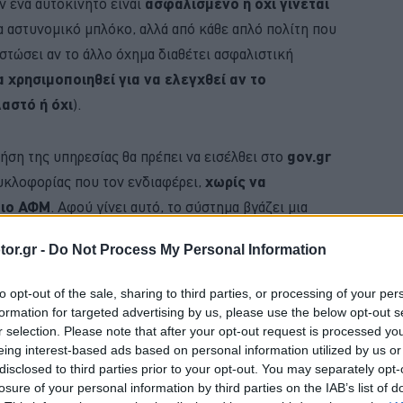
ν ένα αυτοκίνητο είναι
ασφαλισμένο ή όχι γίνεται
να αστυνομικό μπλόκο, αλλά από κάθε απλό πολίτη που
ιστώσει αν το άλλο όχημα διαθέτει ασφαλιστική
α χρησιμοποιηθεί για να ελεγχθεί αν το
αστό ή όχι
).
χρήση της υπηρεσίας θα πρέπει να εισέλθει στο
gov.gr
κυκλοφορίας που τον ενδιαφέρει,
χωρίς να
οιο ΑΦΜ
. Αφού γίνει αυτό, το σύστημα βγάζει μια
το όχημα βρίσκεται σε κυκλοφορία και αν είναι
or.gr -
Do Not Process My Personal Information
to opt-out of the sale, sharing to third parties, or processing of your per
formation for targeted advertising by us, please use the below opt-out s
BUY NOW
r selection. Please note that after your opt-out request is processed y
eing interest-based ads based on personal information utilized by us or
VIP VAN ΜΟΝΟ ΜΕ 12 ΕΥΡΩ ΤΟ ΑΤΟΜΟ
disclosed to third parties prior to your opt-out. You may separately opt-
losure of your personal information by third parties on the IAB’s list of
Η ΝΕΑ MERCEDES GLB 