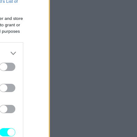
B’s List of
er and store
to grant or
ed purposes