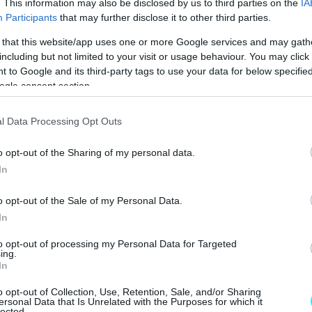
. This information may also be disclosed by us to third parties on the
IA
Participants
that may further disclose it to other third parties.
FABIA ME 119 ΕΥΡΩ ΤΟ ΜΗΝΑ 
 that this website/app uses one or more Google services and may gath
 JUNIOR ME 8 ΧΡΟΝΙΑ ΕΓΓΥΗΣΗ 
including but not limited to your visit or usage behaviour. You may click 
 to Google and its third-party tags to use your data for below specifi
ogle consent section.
l Data Processing Opt Outs
o opt-out of the Sharing of my personal data.
In
o opt-out of the Sale of my Personal Data.
In
to opt-out of processing my Personal Data for Targeted
ing.
In
o opt-out of Collection, Use, Retention, Sale, and/or Sharing
ersonal Data that Is Unrelated with the Purposes for which it
lected.