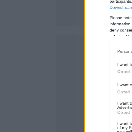
participants
Downstream 
SKODA 
Please note
ALFA ROMEO
information 
deny consent
in below Go
Persona
I want t
Opted 
I want t
Opted 
I want 
Advertis
Opted 
I want t
of my P
was col