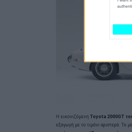
authenti
Η εικονιζόμενη
Toyota 2000GT το
εξαγωγή με το τιμόνι αριστερά. Το 