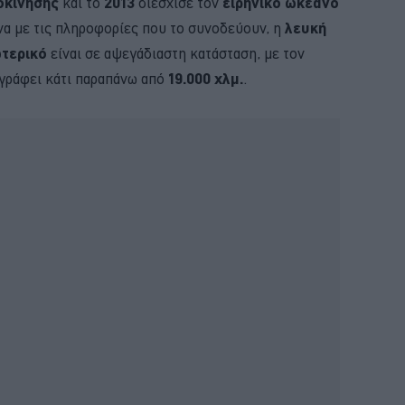
οκίνησης
και το
2013
διέσχισε τον
ειρηνικό ωκεανό
να με τις πληροφορίες που το συνοδεύουν, η
λευκή
τερικό
είναι σε αψεγάδιαστη κατάσταση, με τον
γράφει κάτι παραπάνω από
19.000 χλμ.
.