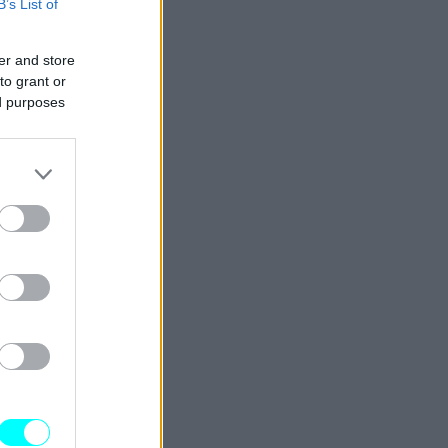
B’s List of
er and store
to grant or
ed purposes