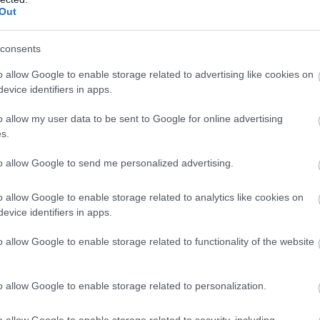
Out
ική Jaguar E-Type
, με το ποιόν της να
αποτελεί
consents
Yamaha
. Συνολικά κατασκευάστηκαν
351 αυτόκινητα
,
o allow Google to enable storage related to advertising like cookies on
τής έκδοσης που πρωταγωνίστησε στην ταινία
James
evice identifiers in apps.
ό τον
Σον Κόνερι
. Όλες όμως ξεχώριζαν για την
ιο πολύ για τα οδικά χαρακτηριστικά τους.
o allow my user data to be sent to Google for online advertising
s.
BUY NOW
to allow Google to send me personalized advertising.
ΑΙΡΙΝΟΣ ΕΛΕΓΧΟΣ ΓΙΑ ΤΟ ΑΥΤΟΚΙΝΗΤΟ 
o allow Google to enable storage related to analytics like cookies on
evice identifiers in apps.
MG3 ΑΠΟ 16.450 ΕΥΡΩ
o allow Google to enable storage related to functionality of the website
 JUNIOR ME 8 ΧΡΟΝΙΑ ΕΓΓΥΗΣΗ 
 "TESLA" ΠΟΥ ΗΡΘΑΝ ΣΤΗΝ ΕΛΛΑΔΑ 
o allow Google to enable storage related to personalization.
o allow Google to enable storage related to security, including