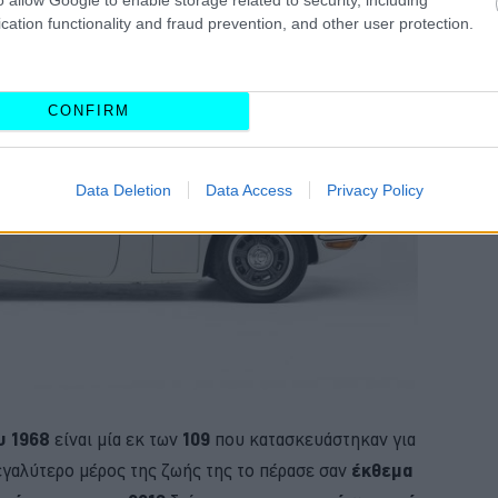
cation functionality and fraud prevention, and other user protection.
CONFIRM
Data Deletion
Data Access
Privacy Policy
υ 1968
είναι μία εκ των
109
που κατασκευάστηκαν για
μεγαλύτερο μέρος της ζωής της το πέρασε σαν
έκθεμα