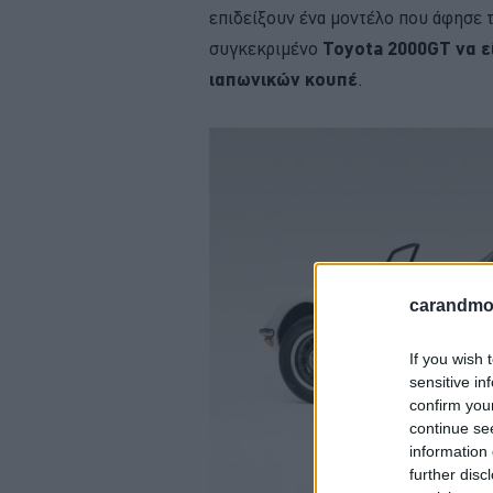
επιδείξουν ένα μοντέλο που άφησε τ
συγκεκριμένο
Toyota 2000GT να ε
ιαπωνικών κουπέ
.
carandmot
If you wish 
sensitive in
confirm you
continue se
information 
further disc