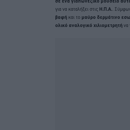
σε ένα γιαπωνέζικο μουσείο αυτ
για να καταλήξει στις
Η.Π.Α.
. Σύμφω
βαφή
και το
μαύρο δερμάτινο εσω
ολικό αναλογικό χιλιομετρητή
να 