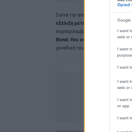
Opted 
Συχνά την αποκαλούσαν ως
η ιαπων
Google 
εξέλιξη μεταξύ των Toyota και 
I want t
συμπεριλαμβανομένης και την ανοιχ
web or d
Bond: You only live twice
με οδηγ
μοναδική τους σχεδίαση, και ακόμα π
I want t
purpose
I want 
Ο ΑΠΟΛΥΤΟΣ ΚΑΛΟΚ
I want t
web or d
I want t
ALFA ROMEO
or app.
XPENG -ΤΑ ΝΕΑ
I want t
I want t