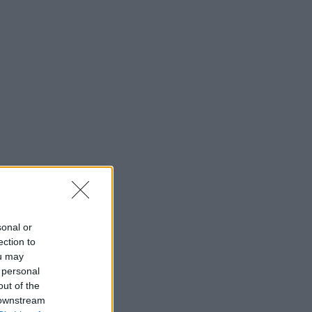
sonal or
ection to
ou may
 personal
out of the
 downstream