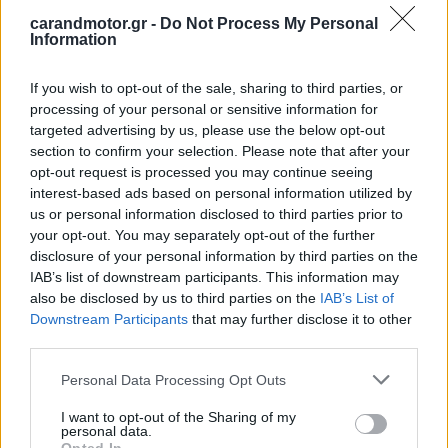
carandmotor.gr -
Do Not Process My Personal
Στην συνέχεια,
αφαιρούσαν
με
μηχανικό τρόπο
από τα
Information
οχήματα, τα
εγχάρακτα μέρη
του
οχήματος
που έφεραν
If you wish to opt-out of the sale, sharing to third parties, or
τον
αριθμό πλαισίου
ενώ παράλληλα διατηρούσαν την
processing of your personal or sensitive information for
άδεια κυκλοφορίας και τις
κρατικές πινακίδες
targeted advertising by us, please use the below opt-out
κυκλοφορίας
των εν λόγω οχημάτων.
section to confirm your selection. Please note that after your
opt-out request is processed you may continue seeing
interest-based ads based on personal information utilized by
Ακολούθως, η «επιχειρησιακή ομάδα» αφού
us or personal information disclosed to third parties prior to
ενημερωνόταν για την
μάρκα,
τον
τύπο
και το
χρώμα
your opt-out. You may separately opt-out of the further
disclosure of your personal information by third parties on the
του οχήματος
που αγοράστηκε, ξεκινούσε αναζητήσεις
IAB’s list of downstream participants. This information may
στην περιοχή της
Αττικής
για όχημα
ίδιας μάρκας
και με
also be disclosed by us to third parties on the
IAB’s List of
τα ίδια
χαρακτηριστικά
.
Downstream Participants
that may further disclose it to other
third parties.
Please note that this website/app uses one or more Google
Personal Data Processing Opt Outs
services and may gather and store information including but
not limited to your visit or usage behaviour. You may click to
I want to opt-out of the Sharing of my
personal data.
grant or deny consent to Google and its third-party tags to