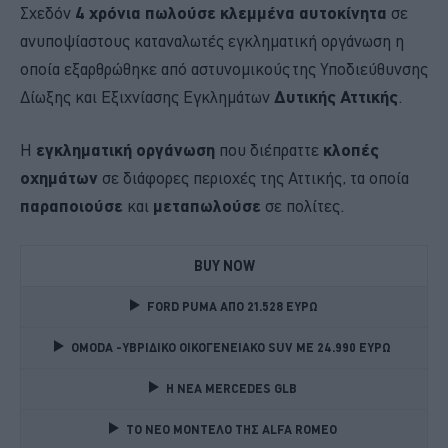
Σχεδόν
4 χρόνια
πωλούσε κλεμμένα αυτοκίνητα
σε
ανυποψίαστους καταναλωτές εγκληματική οργάνωση η
οποία εξαρθρώθηκε από αστυνομικούς της Υποδιεύθυνσης
Δίωξης και Εξιχνίασης Εγκλημάτων
Δυτικής Αττικής
.
Η
εγκληματική οργάνωση
που διέπραττε
κλοπές
οχημάτων
σε διάφορες περιοχές της Αττικής, τα οποία
παραποιούσε
και
μεταπωλούσε
σε πολίτες.
BUY NOW
FORD PUMA ΑΠΟ 21.528 ΕΥΡΩ
OMODA -ΥΒΡΙΔΙΚΟ ΟΙΚΟΓΕΝΕΙΑΚΟ SUV ME 24.990 ΕΥΡΩ 
Η ΝΕΑ MERCEDES GLB 
TO NEO MONTΕΛΟ ΤΗΣ ALFA ROMEO 