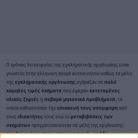
Ο τρόπος λειτουργίας της εγκληματικής οργάνωσης είναι
γνωστός στην ελληνική αγορά αυτοκινήτου καθώς τα μέλη
της
εγκληματικής οργάνωσης
αγόραζαν σε
πολύ
χαμηλές τιμές οχήματα
που έφεραν
εκτεταμένες
υλικές ζημιές
ή
σοβαρά μηχανικά προβλήματα
, τα
οποία καθιστούσαν την
επισκευή τους ασύμφορη
από
τους
ιδιοκτήτες
τους ενώ οι
μεταβιβάσεις των
οχημάτων
πραγματοποιούταν σε μέλη της οργάνωσης
που δεν ανήκαν στην
«επιχειρησιακή» ομάδα.