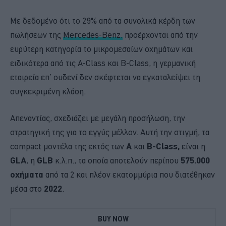
Με δεδομένο ότι το 29% από τα συνολικά κέρδη των
πωλήσεων της
Mercedes-Benz,
προέρχονται από την
ευρύτερη κατηγορία το μικρομεσαίων οχημάτων και
ειδικότερα από τις Α-Class και Β-Class, η γερμανική
εταιρεία επ’ ουδενί δεν σκέφτεται να εγκαταλείψει τη
συγκεκριμένη κλάση.
Απεναντίας, σχεδιάζει με μεγάλη προσήλωση, την
στρατηγική της για το εγγύς μέλλον. Αυτή την στιγμή, τα
compact μοντέλα της εκτός των
Α
και
Β-Class,
είναι η
GLA
, η
GLB
κ.λ.π., τα οποία αποτελούν περίπου
575.000
οχήματα
από τα 2 και πλέον εκατομμύρια που διατέθηκαν
μέσα στο
2022
.
BUY NOW