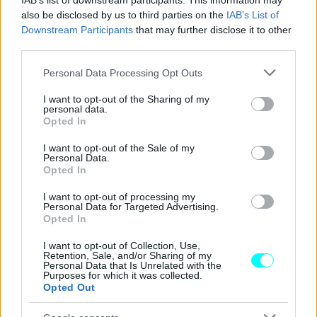
IAB’s list of downstream participants. This information may
also be disclosed by us to third parties on the
IAB’s List of
Downstream Participants
that may further disclose it to other
third parties.
Please note that this website/app uses one or more Google
Personal Data Processing Opt Outs
services and may gather and store information including but
not limited to your visit or usage behaviour. You may click to
I want to opt-out of the Sharing of my
personal data.
grant or deny consent to Google and its third-party tags to
Opted In
use your data for below specified purposes in below Google
consent section.
I want to opt-out of the Sale of my
Personal Data.
Opted In
I want to opt-out of processing my
Personal Data for Targeted Advertising.
Opted In
I want to opt-out of Collection, Use,
Retention, Sale, and/or Sharing of my
Personal Data that Is Unrelated with the
Purposes for which it was collected.
Opted Out