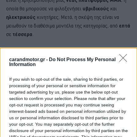
οποία θα μπορούσε να φιλοξενήσει
υβριδικούς
και
ηλεκτρικούς
κινητήρες. Μετά, η σκέψη της είναι να
μειωθούν τα διαθέσιμα μοντέλα της κατηγορίας, από
επτά
σε
τέσσερα
.
Σήμερα, υπάρχει η
A-Class
, η
Α-Class Sedan
, η
CLA
, η
CLA Shooting Brake
, η
GLA
, η
B-Class
και η
GLB
. Στο
carandmotor.gr -
Do Not Process My Personal
Information
μέλλον πιθανότατα να διατηρηθούν
οι Α-Class,
η
GLA
, η
B-Class
και η
GLB
.
If you wish to opt-out of the sale, sharing to third parties, or
processing of your personal or sensitive information for
targeted advertising by us, please use the below opt-out
Παράλληλα, βέβαια, τα συμπαγών διαστάσεων μοντέλα της
section to confirm your selection. Please note that after your
γερμανικής φίρμας θα γνωρίζουν την περαιτέρω
opt-out request is processed you may continue seeing
αναβάθμιση του επιπέδου της ποιότητας ώστε να
interest-based ads based on personal information utilized by
us or personal information disclosed to third parties prior to
αποκτήσουν μια ακόμα πιο
premium
αύρα.
your opt-out. You may separately opt-out of the further
disclosure of your personal information by third parties on the