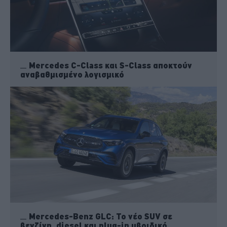
Mercedes C-Class και S-Class αποκτούν
αναβαθμισμένο λογισμικό
Mercedes-Benz GLC: Το νέο SUV σε
βενζίνη, diesel και plug-in υβριδικό