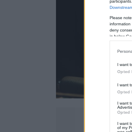
participants
Downstream 
Please note
information 
deny consent
in below Go
Persona
I want t
Opted 
I want t
Opted 
I want 
Advertis
Opted 
I want t
of my P
was col