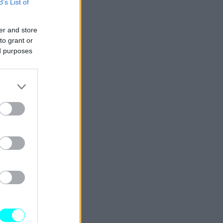
B’s List of
er and store
to grant or
ed purposes