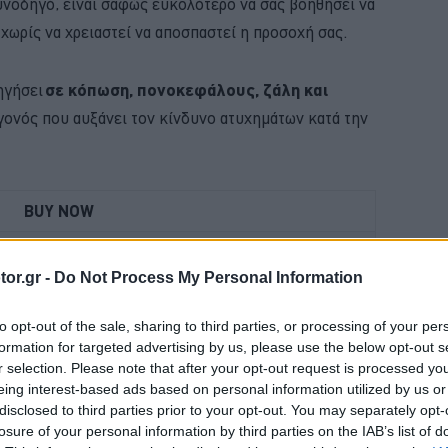
υνοδηγό, είναι σαφώς ευκολότερο να σας βοηθήσει να
 χωρίς να χρειαστεί να αποσπαστεί η προσοχή σας.
ηγήσει
σε κόπωση, πονοκεφάλους, ζάλη και
εγονός που αυξάνει τον κίνδυνο ατυχημάτων κατά την
BUY NOW
ΑΙΡΙΝΟΣ ΕΛΕΓΧΟΣ ΓΙΑ ΤΟ ΑΥΤΟΚΙΝΗΤΟ 
or.gr -
Do Not Process My Personal Information
 ΟΙΚΟΓΕΝΕΙΑΚΟ SUV ME 24.990 ΕΥΡΩ 
to opt-out of the sale, sharing to third parties, or processing of your per
FABIA ME 119 ΕΥΡΩ ΤΟ ΜΗΝΑ 
formation for targeted advertising by us, please use the below opt-out s
r selection. Please note that after your opt-out request is processed y
 JUNIOR ME 8 ΧΡΟΝΙΑ ΕΓΓΥΗΣΗ 
eing interest-based ads based on personal information utilized by us or
disclosed to third parties prior to your opt-out. You may separately opt-
losure of your personal information by third parties on the IAB’s list of