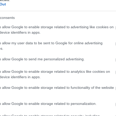
Out
consents
o allow Google to enable storage related to advertising like cookies on
evice identifiers in apps.
o allow my user data to be sent to Google for online advertising
s.
to allow Google to send me personalized advertising.
o allow Google to enable storage related to analytics like cookies on
evice identifiers in apps.
o allow Google to enable storage related to functionality of the website
ετε αρκετό νερό, ειδικά πριν και κατά τη διάρκεια
τε τον οργανισμό σας ενυδατωμένο, ενώ
o allow Google to enable storage related to personalization.
σωνα η έλλειψη νερού, σε συνδυασμό με τις υψηλές
σημαντικά την απόδοσή σας στην οδήγηση
,
o allow Google to enable storage related to security, including