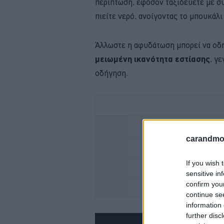
περίπτωση, εφόσον ταξιδεύετε με σ
πιείτε νερό, ανοίγοντας το μπουκάλι
Άλλωστε η αφυδάτωση μπορεί να οδ
μειωμένη ικανότητα εστίασης
, γ
οδήγηση.
Ο ΑΠΟΛΥΤΟΣ ΚΑΛΟΚ
carandmot
OMODA -ΥΒΡΙΔΙΚΟ
If you wish 
SKODA 
sensitive in
confirm you
ALFA ROMEO
continue se
information 
further disc