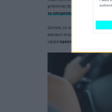
authenti
φτάνοντας σε επίπεδα συγκρίσιμα με
το επιτρεπόμενο όριο
.
Ωστόσο
,
το νερό που αποτελεί κυριο
απέναντι στην αφυδάτωση, μπορεί σπ
υψηλό
πρόστιμο σε περίπτωση ελέ