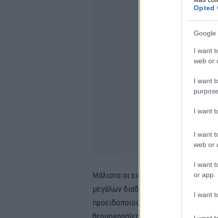
Opted 
Google 
I want t
web or d
I want t
purpose
I want 
I want t
web or d
I want t
Μάλιστα οι ειδικοί προτείνουν να πίν
or app.
μεγάλων διαδρομών, για να διατηρεί
I want t
προειδοποιούν ότι σε συνθήκες καύ
θερμοκρασίες,
μπορεί να μειώσει 
I want t