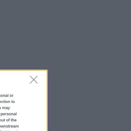
sonal or
ection to
ou may
 personal
out of the
 downstream