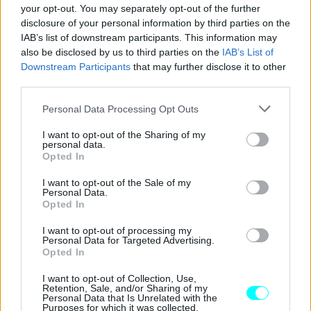
your opt-out. You may separately opt-out of the further
Αυτό που απασχολεί περισσότερο σε αυτό το στάδιο την
disclosure of your personal information by third parties on the
Hall (φυσιολογικά θα προσθέσουμε εμείς) είναι η διαφορά
IAB’s list of downstream participants. This information may
στην αντίδραση που έχει το καύσιμο μείγμα της βενζίνης
also be disclosed by us to third parties on the
IAB’s List of
Downstream Participants
that may further disclose it to other
και του πετρελαίου κίνησης. Στην πρώτη περίπτωση το
third parties.
μείγμα αναφλέγεται από μπουζί με την καύση να γίνεται
Please note that this website/app uses one or more Google
προοδευτικά και ομοιόμορφα αφού ξεκινά από τη μία
Personal Data Processing Opt Outs
services and may gather and store information including but
μεριά του θαλάμου. Στην περίπτωση των diesel, έχουμε
not limited to your visit or usage behaviour. You may click to
I want to opt-out of the Sharing of my
personal data.
αυτανάφλεξη μέσω της υψηλής συμπίεσης και των
grant or deny consent to Google and its third-party tags to
Opted In
use your data for below specified purposes in below Google
υψηλών θερμοκρασιών εντός του κυλίνδρου.
consent section.
I want to opt-out of the Sale of my
Personal Data.
Opted In
I want to opt-out of processing my
Personal Data for Targeted Advertising.
Opted In
I want to opt-out of Collection, Use,
Retention, Sale, and/or Sharing of my
Personal Data that Is Unrelated with the
Purposes for which it was collected.