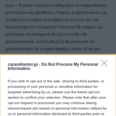
τους.», δηλώνει σχετικά η καθηγήτρια του αμερικάνικου
ινστιτούτου και προσθέτει: «Υπάρχει η προσδοκία ότι με
τα ηλεκτρικά επιβατικά οχήματα να γίνονται όλο και
περισσότερα στις Ηνωμένες Πολιτείες θα υπάρχει και
αντίστοιχο πλεόνασμα σε βενζίνη που δεν θα
χρησιμοποιείται. Αυτή η βενζίνη θα μπορούσε να
χρησιμοποιηθεί σε οχήματα βαρέως τύπου. Είναι μια
στρατηγική που βρίσκεται υπό διερεύνηση», λέει η
Αμερικανίδα που υπογραμμίζει ότι
αν οι κινητήρες
carandmotor.gr -
Do Not Process My Personal
Information
εσωτερικής καύσης (σ.σ. τα θερμικά μοτέρ
γενικότερα) γίνουν αρκετά «έξυπνοι» τότε θα είναι
If you wish to opt-out of the sale, sharing to third parties, or
σε θέση να λειτουργήσουν με μια ευρύτερη γκάμα
processing of your personal or sensitive information for
καυσίμων
, όπως είναι τα καύσιμα με ουδέτερο ανθρακικό
targeted advertising by us, please use the below opt-out
section to confirm your selection. Please note that after your
αποτύπωμα, ακόμη και με καύσιμα αρνητικού ανθρακικού
opt-out request is processed you may continue seeing
αποτυπώματος.
interest-based ads based on personal information utilized by
us or personal information disclosed to third parties prior to