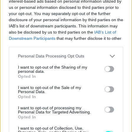
interest-based ads based on personal information utilized by
το νέο στρατηγικό σχέδιο που εκπονεί αυτή τη στιγμή ο
us or personal information disclosed to third parties prior to
your opt-out. You may separately opt-out of the further
ΟΑΣΑ και το υπουργείο Υποδομών και Μεταφορών, και
disclosure of your personal information by third parties on the
περιλαμβάνει μεταξύ άλλων τη δημιουργία
νέων
IAB’s list of downstream participants. This information may
γραμμών λεωφορείων
σε Αττική και Θεσσαλονίκη.
also be disclosed by us to third parties on the
IAB’s List of
Downstream Participants
that may further disclose it to other
third parties.
Διαβάστε επίσης
Please note that this website/app uses one or more Google
Personal Data Processing Opt Outs
services and may gather and store information including but
not limited to your visit or usage behaviour. You may click to
I want to opt-out of the Sharing of my
personal data.
grant or deny consent to Google and its third-party tags to
Opted In
use your data for below specified purposes in below Google
consent section.
I want to opt-out of the Sale of my
Personal Data.
Opted In
I want to opt-out of processing my
Personal Data for Targeted Advertising.
Opted In
I want to opt-out of Collection, Use,