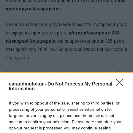
κει και πέρα, πιστεύω στα μέσα του 2027, θα έχουμε
1.500
καινούργια λεωφορεία»
.
Εντός του επόμενου μήνα ολοκληρώνεται η παραλαβή των
λεωφορείων φυσικού αερίου,
ήδη κυκλοφορούν 240
ηλεκτρικά λεωφορεία
και αναμένονται ακόμη 125 μέσα
στις αρχές του 2026, ενώ θα ακολουθήσουν και λεωφορεία
υδρογόνου.
Πρόσθεσε δε ότι σε όλα τα νέα λεωφορεία ο επιβάτης δεν
χρειάζεται να ψάχνει εισιτήριο, καθώς μπορεί να χτυπήσει
carandmotor.gr -
Do Not Process My Personal
Information
απευθείας την τραπεζική του κάρτα, στο πλαίσιο του
συστήματος tap&pay
που βρίσκεται σε εφαρμογή από
If you wish to opt-out of the sale, sharing to third parties, or
τις αρχές του έτους σε όλα τα ΜΜΜ αρμοδιότητας του
processing of your personal or sensitive information for
ΟΑΣΑ.
targeted advertising by us, please use the below opt-out
section to confirm your selection. Please note that after your
opt-out request is processed you may continue seeing
Η πρόσληψη νέων οδηγών αναμένεται να διευκολύνει και