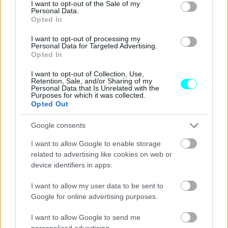
consent section.
I want to opt-out of the Sale of my
Personal Data.
Opted In
I want to opt-out of processing my
Personal Data for Targeted Advertising.
Opted In
I want to opt-out of Collection, Use,
Retention, Sale, and/or Sharing of my
Personal Data that Is Unrelated with the
Purposes for which it was collected.
Opted Out
Ειδικότερα, αν σε ένα παράνομα παρκαρισμένο όχημα
Google consents
βεβαιωθεί παράβαση και παρέλθουν 3 ώρες δίχως ο
I want to allow Google to enable storage
οδηγός του να το απομακρύνει από το σημειώνεται,
related to advertising like cookies on web or
βεβαιώνεται νέα παράβαση.
Εφόσον παρέλθει και το
device identifiers in apps.
δεύτερο τρίωρο,
δίχως να απομακρυνθεί το όχημα, τότε
I want to allow my user data to be sent to
επιστρατεύεται γερανός για τη μεταφορά του.
Google for online advertising purposes.
Διαβάστε επίσης
I want to allow Google to send me
personalized advertising.