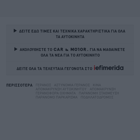
ΔΕΙΤΕ ΕΔΩ ΤΙΜΕΣ ΚΑΙ ΤΕΧΝΙΚΑ ΧΑΡΑΚΤΗΡΙΣΤΙΚΑ ΓΙΑ ΟΛΑ 
ΤΑ ΑΥΤΟΚΙΝΗΤΑ
ΑΚΟΛΟΥΘΗΣΤΕ ΤΟ
ΓΙΑ ΝΑ ΜΑΘΑΙΝΕΤΕ 
ΟΛΑ ΤΑ ΝΕΑ ΓΙΑ ΤΟ ΑΥΤΟΚΙΝΗΤΟ
ΔΕΙΤΕ ΟΛΑ ΤΑ ΤΕΛΕΥΤΑΙΑ ΓΕΓΟΝΟΤΑ ΣΤΟ    
ΓΕΡΑΝΌΣ
ΑΣΤΥΝΟΜΊΑ ΓΕΡΑΝΌΣ
ΚΊΝΑ
ΠΕΡΙΣΣΟΤΕΡΑ
ΑΠΟΜΆΚΡΥΝΣΗ ΑΥΤΟΚΙΝΉΤΟΥ
ΑΠΟΜΆΚΡΥΝΣΗ
ΓΕΡΑΝΟΦΌΡΑ ΟΧΉΜΑΤΑ
ΠΑΡΆΝΟΜΗ ΣΤΆΘΜΕΥΣΗ
ΠΑΡΆΝΟΜΟ ΠΑΡΚΆΡΙΣΜΑ
ΠΟΔΗΛΑΤΌΔΡΟΜΟΣ