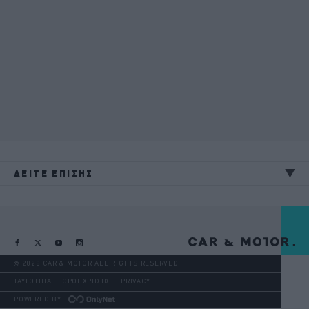
ΔΕΙΤΕ ΕΠΙΣΗΣ
@ 2026 CAR & MOTOR ALL RIGHTS RESERVED
ΤΑΥΤΟΤΗΤΑ
ΟΡΟΙ ΧΡΗΣΗΣ
PRIVACY
POWERED BY