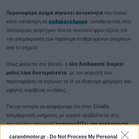
Περονοφόρο όχημα σηκώνει αυτοκίνητα
που έχουν
κάνει κατάληψη σε
ποδηλατόδρομο
, τοποθετώντας στις
πλατφόρμες φορτηγών που εν συνεχεία φροντίζουν για
την απομάκρυνση των παράνομα σταθμευμένων οχημάτων
από το σημείο.
Όπως φαίνεται στο βίντεο, η
όλη διαδικασία διαρκεί
μόλις λίγα δευτερόλεπτα
, με τον χειριστή του
περονοφόρου να σηκώνει τα ΙΧ με ιδιαίτερα γρήγορες και
υψηλής ακρίβειας κινήσεις.
Για την ιστορία να αναφέρουμε ότι στην Ελλάδα,
απομάκρυνση οχήματος με γερανό προβλέπεται στις
περιπτώσεις που αυτό
παρεμποδίζει την κυκλοφορία
,
αλλά και όταν η παράνομη στάθμευση διαρκεί πολλές
carandmotor.gr -
Do Not Process My Personal