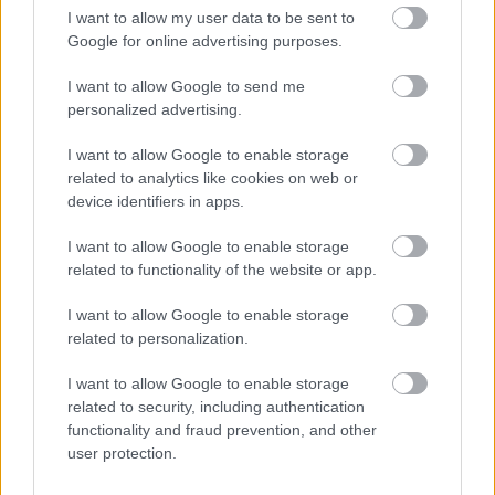
I want to allow my user data to be sent to
αστυνομικούς της
Υποδιεύθυνσης Τροχαίας Αθηνών
Google for online advertising purposes.
για
μη χρήση ζώνης ασφαλείας,
ενώ κατά τον έλεγχο
I want to allow Google to send me
του φορτηγού διαπιστώθηκε ότι
6 από τα 12 ελαστικά
personalized advertising.
του ήταν φθαρμένα
. Ο συλληφθείς οδηγήθηκε στον
αρμόδιο Εισαγγελέα.
I want to allow Google to enable storage
related to analytics like cookies on web or
device identifiers in apps.
ΔΙΑΒΑΣΤΕ ΕΠΙΣΗΣ
I want to allow Google to enable storage
related to functionality of the website or app.
I want to allow Google to enable storage
related to personalization.
I want to allow Google to enable storage
related to security, including authentication
functionality and fraud prevention, and other
user protection.