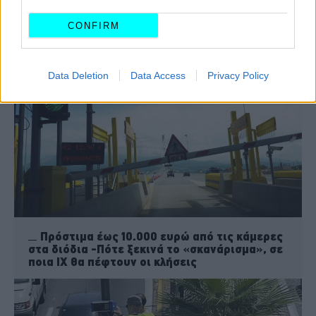
Έτρεχε με 175 χλμ./ώρα με ηλεκτρικό
CONFIRM
αυτοκίνητο μέσα στην Αθήνα -Τι θα πληρώσει;
Data Deletion
Data Access
Privacy Policy
Πρόστιμα έως 10.000 ευρώ από τις κάμερες
στα διόδια -Πότε ξεκινά το «σκανάρισμα», σε
ποια ΙΧ θα πέφτουν οι κλήσεις