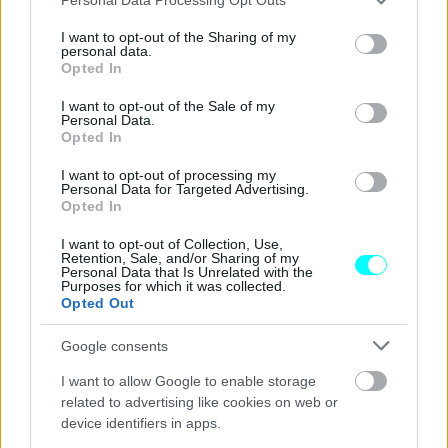
services and may gather and store information including but
not limited to your visit or usage behaviour. You may click to
I want to opt-out of the Sharing of my
personal data.
grant or deny consent to Google and its third-party tags to
Opted In
use your data for below specified purposes in below Google
consent section.
I want to opt-out of the Sale of my
Personal Data.
Opted In
I want to opt-out of processing my
Personal Data for Targeted Advertising.
Opted In
I want to opt-out of Collection, Use,
Retention, Sale, and/or Sharing of my
Personal Data that Is Unrelated with the
Purposes for which it was collected.
Opted Out
Google consents
I want to allow Google to enable storage
related to advertising like cookies on web or
Όπως διαπιστώθηκε, η άδεια ικανότητας οδήγησης του
device identifiers in apps.
είχε αφαιρεθεί την 13-10-2025 για 30 ημέρες από