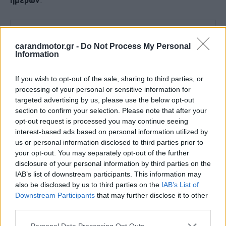
BUY NOW
carandmotor.gr -
Do Not Process My Personal
FORD PUMA ΑΠΟ 21.528 ΕΥΡΩ
Information
ΠΟΤΕ ΠΕΡΝΑΣ ΚΤΕΟ; ΜΑΘΕ ΣΤΗΝ ΑUTECO
If you wish to opt-out of the sale, sharing to third parties, or
processing of your personal or sensitive information for
ΕΛΕΓΧΟΣ ΚΤΕΟ; ΚΑΡΤΑ ΚΑΥΣΑΕΡΙΩΝ; ΚΛΕΙΣΕ ΡΑΝΤΕΒΟΥ
targeted advertising by us, please use the below opt-out
section to confirm your selection. Please note that after your
TO RENAULT 4 ΕΠΙΣΤΡΕΦΕΙ -ΠΟΣΟ ΚΟΣΤΙΖΕΙ 
opt-out request is processed you may continue seeing
interest-based ads based on personal information utilized by
Πιο συγκεκριμένα ο παραβάτης οδηγός συνελήφθη από
us or personal information disclosed to third parties prior to
your opt-out. You may separately opt-out of the further
αστυνομικούς του Τμήματος Τροχαίας της Αττικής Οδού
disclosure of your personal information by third parties on the
καθώς κατελήφθη να
οδηγεί
ανατρεπόμενο επικαθήμενο
IAB’s list of downstream participants. This information may
φορτηγό,
έμφορτο με αδρανή υλικά
, ενώ του είχε
also be disclosed by us to third parties on the
IAB’s List of
Downstream Participants
that may further disclose it to other
αφαιρεθεί η άδεια ικανότητας οδήγησης
λίγες ημέρες
third parties.
νωρίτερα.
Please note that this website/app uses one or more Google
Personal Data Processing Opt Outs