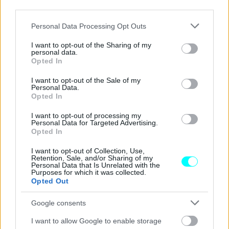
third parties.
Με το
LiDAR
που ελέγχεται από ισχυρούς υπολογιστές
και ένα πρωτοποριακό λογισμικό, η Volvo Cars ευελπιστεί
Please note that this website/app uses one or more Google
Personal Data Processing Opt Outs
services and may gather and store information including but
σε μείωση έως και 20% των σοβαρών ατυχημάτων.
not limited to your visit or usage behaviour. You may click to
I want to opt-out of the Sharing of my
Χρησιμοποιεί ένα σετ οκτώ καμερών, πέντε ραντάρ,
personal data.
grant or deny consent to Google and its third-party tags to
Opted In
16 αισθητήρων που χρησιμοποιούν υπέρηχους και
use your data for below specified purposes in below Google
consent section.
I want to opt-out of the Sale of my
φυσικά τον κορυφαίο αισθητήρα LiDAR
.
Personal Data.
Opted In
Με το επερχόμενο αμιγώς ηλεκτρικό Volvo EX90, η
I want to opt-out of processing my
κληρονομιά στην ασφάλεια συνεχίζεται με τον καλύτερο
Personal Data for Targeted Advertising.
Opted In
τρόπο.
Ο στάνταρ εξοπλισμός ασφάλειας του νέου
EX90 θα είναι πρωτόγνωρος
και φέρνει καινοτομίες
I want to opt-out of Collection, Use,
Retention, Sale, and/or Sharing of my
που θα οδηγήσουν την Volvo πολλά βήματα μπροστά στον
Personal Data that Is Unrelated with the
Purposes for which it was collected.
τομέα της ασφάλειας.
Opted Out
Google consents
I want to allow Google to enable storage