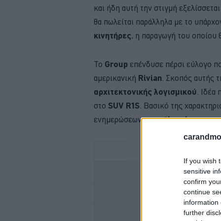
και ήδη αυτή την στιγμή εξελίσσετα
θα πωλείται παράλληλα με το υπάρχ
κινητήρες
, η παραγωγή του οποίου 
Το
Group
επένδυσε πέρσι εύλογο πο
αμερικανική
Rivian
. Σκοπός αυτής 
αρχιτεκτονικής λογισμικού
. Ιδέα
στο
SUV R1S
. Βασικό της χαρακτηρι
ενημερώσεων
over-the-air
.
carandmot
If you wish 
sensitive in
FOR
confirm you
continue se
information 
further disc