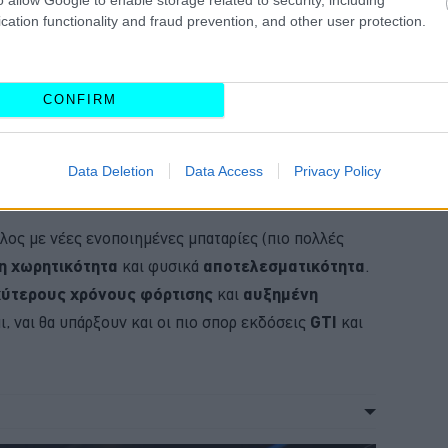
έλιξης και παραγωγής, με απώτερο στόχο να
cation functionality and fraud prevention, and other user protection.
ερα η τιμή του αυτοκινήτου. Το εν λόγω σύστημα
ς μονάδες ελέγχου
και έτσι δεν χρειάζεται να
ήματα της «
αρχιτεκτονικής ζωνών
», όπως
CONFIRM
υν
μία, δύο
ή
τρεις ζώνες
σε ένα όχημα. Τα πιο
ουν μία ζώνη, ενώ κάποιο
premium
θα έχει
Data Deletion
Data Access
Privacy Policy
λλος με νέες ενοποιημένες μπαταρίες (πιο πολλές
η χωρητικότητα
και φυσικά
αποτελεσματικότητα
.
χύτερους χρόνους φόρτισης
και
αυξημένη
ι, ναι θα υπάρξουν και οι πιο σπορ εκδόσεις
GTI
και