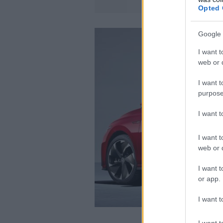
Opted 
Google 
I want t
web or d
I want t
purpose
I want 
I want t
web or d
I want t
or app.
I want t
I want t