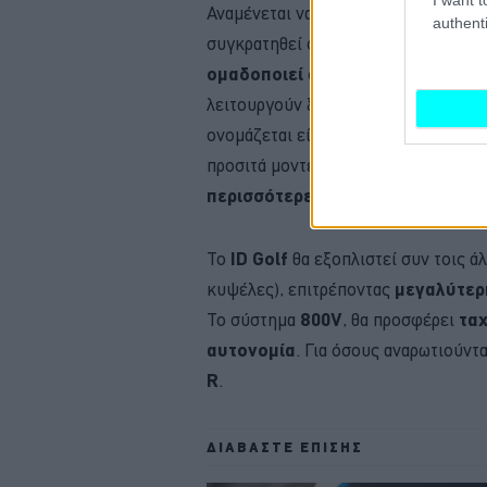
Αναμένεται να μειωθεί το κόστος εξ
authenti
συγκρατηθεί σε… προσγειωμένα νούμ
ομαδοποιεί
όλες τις
ηλεκτρονικέ
λειτουργούν ξεχωριστά. Τα πλεονεκτ
ονομάζεται είναι ότι μπορεί να μπο
προσιτά μοντέλα (σαν το
ID
1
) θα έχ
περισσότερες
.
Το
ID
Golf
θα εξοπλιστεί συν τοις ά
κυψέλες), επιτρέποντας
μεγαλύτερ
Το σύστημα
800
V
, θα προσφέρει
τα
αυτονομία
. Για όσους αναρωτιούντα
R
.
ΔΙΑΒΑΣΤΕ ΕΠΙΣΗΣ