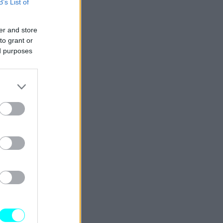
B’s List of
er and store
to grant or
ed purposes