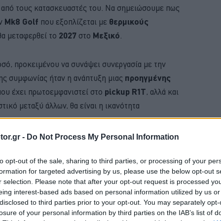
ι από τους κατασκευαστές του. Nα σημειώσουμε πως
ον
Mk
8
Golf
που εξοπλίζεται με
θερμικούς
θα μεταφερθεί το
2027
στο
Μεξικό
.
σό, προκειμένου να συνάψει συνεργασία με την
της συμφωνίας ήταν η ανάπτυξη μιας
προηγμένης
 που έχει πρωτοεμφανιστεί στο
pickup R1T
, αλλά και
στικό μεταξύ άλλων, θα είναι η ικανότητα
or.gr -
Do Not Process My Personal Information
BUY NOW
to opt-out of the sale, sharing to third parties, or processing of your per
formation for targeted advertising by us, please use the below opt-out s
D PUMA ΑΠΟ 21.528 ΕΥΡΩ
r selection. Please note that after your opt-out request is processed y
eing interest-based ads based on personal information utilized by us or
Η ΝΕΑ MERCEDES GLB 
disclosed to third parties prior to your opt-out. You may separately opt-
MG3 ΑΠΟ 16.450 ΕΥΡΩ
losure of your personal information by third parties on the IAB’s list of