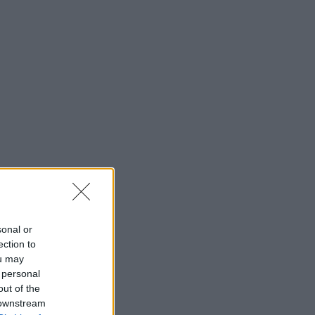
sonal or
ection to
ou may
 personal
out of the
 downstream