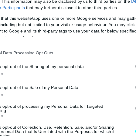
. This information may also be disclosed by us to third parties on the
IA
Ε ΤΑ ΝΕΑ ΜΟΝΤΕΛΑ ΤΗΣ BMW 
Participants
that may further disclose it to other third parties.
 that this website/app uses one or more Google services and may gath
including but not limited to your visit or usage behaviour. You may click 
 to Google and its third-party tags to use your data for below specifi
ogle consent section.
l Data Processing Opt Outs
o opt-out of the Sharing of my personal data.
In
o opt-out of the Sale of my Personal Data.
In
to opt-out of processing my Personal Data for Targeted
ing.
In
o opt-out of Collection, Use, Retention, Sale, and/or Sharing
ersonal Data that Is Unrelated with the Purposes for which it
lected.