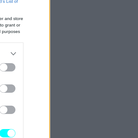
B’s List of
er and store
to grant or
ed purposes