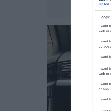
Opted 
Google 
I want t
web or d
I want t
purpose
I want 
I want t
web or d
I want t
or app.
I want t
I want t