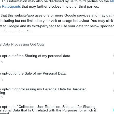
. This information may also be disclosed by us to third parties on the
IA
στή της γερμανικής φίρμας, τα μελλοντικά μοντέλα
Participants
that may further disclose it to other third parties.
ούς διακόπτες για όλες τις κρίσιμες
 that this website/app uses one or more Google services and may gath
α αυτού του κλιματισμού ή των αλάρμ.
including but not limited to your visit or usage behaviour. You may click 
 to Google and its third-party tags to use your data for below specifi
ogle consent section.
l Data Processing Opt Outs
o opt-out of the Sharing of my personal data.
In
o opt-out of the Sale of my Personal Data.
In
to opt-out of processing my Personal Data for Targeted
ing.
In
o opt-out of Collection, Use, Retention, Sale, and/or Sharing
ersonal Data that Is Unrelated with the Purposes for which it
lected.