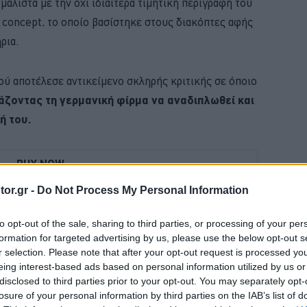
μάλιστα με την όχι ιδιαίτερα τιμητική περιγραφή του
 concept, το οποίο βασίστηκε στους διακόπτες αφής
ρια.
ού αποτέλεσε αντικείμενο σκληρής κριτικής σε όποιο
άζοντας τη γερμανική φίρμα να αναδιπλωθεί και
ή του.
BUY NOW
or.gr -
Do Not Process My Personal Information
 ΑΥΤΟΚΙΝΗΤΟ ΜΕ 0,9% ΕΠΙΤΟΚΙΟ 
FABIA ME 119 ΕΥΡΩ ΤΟ ΜΗΝΑ 
to opt-out of the sale, sharing to third parties, or processing of your per
formation for targeted advertising by us, please use the below opt-out s
 JUNIOR ME 8 ΧΡΟΝΙΑ ΕΓΓΥΗΣΗ 
r selection. Please note that after your opt-out request is processed y
eing interest-based ads based on personal information utilized by us or
 4 ΕΠΙΣΤΡΕΦΕΙ -ΠΟΣΟ ΚΟΣΤΙΖΕΙ 
disclosed to third parties prior to your opt-out. You may separately opt-
losure of your personal information by third parties on the IAB’s list of