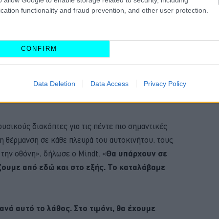
cation functionality and fraud prevention, and other user protection.
CONFIRM
ντικατάσταση των απτικών χειριστηρίων που
 μοντέλων της, στο προσεχές μέλλον ωστόσο ο
Data Deletion
Data Access
Privacy Policy
ιακοπτών θα επεκταθεί.
 φυσικούς διακόπτες για τις πέντε πιο σημαντικές
 τη θέρμανση σε κάθε πλευρά του αυτοκινήτου, τους
 την οθόνη», δήλωσε ο Mindt. «
Θα υπάρχουν σε
ουμε από εδώ και στο εξής. Το καταλάβαμε
ανά αυτό το λάθος. Στο τιμόνι, θα έχουμε