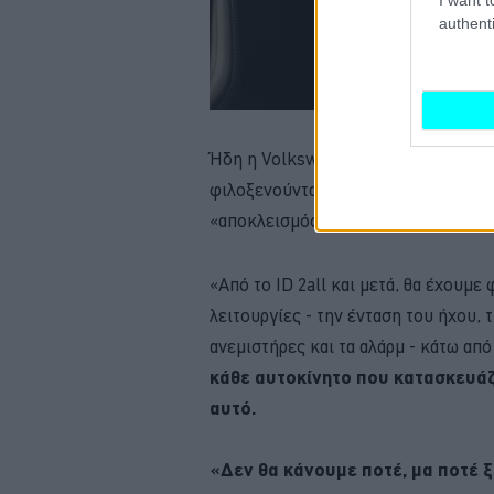
authenti
Ήδη η Volkswagen προχώρησε στην α
φιλοξενούνται στα τιμόνια των νέων
«αποκλεισμός» των αμφιλεγόμενων δ
«Από το ID 2all και μετά, θα έχουμε
λειτουργίες - την ένταση του ήχου,
ανεμιστήρες και τα αλάρμ - κάτω από
κάθε αυτοκίνητο που κατασκευάζ
αυτό.
«Δεν θα κάνουμε ποτέ, μα ποτέ ξ