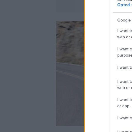
Opted 
Google 
I want t
web or d
I want t
purpose
I want 
I want t
web or d
I want t
or app.
I want t
I want t