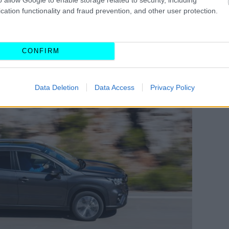
cation functionality and fraud prevention, and other user protection.
φοδιάζεται αποκλειστικά με τον αναβαθμισμένο 1.4
αγραφές ρύπων Euro 6e-bis και υποστηρίζεται
σης 48V
. Αξίζει να σημειωθεί ότι το τελευταίο δεν
CONFIRM
ένη μπαταρία (0,38 kWh) με βελτιωμένη θερμική
ισε τρεις επιπλέον ίππους, φτάνοντας τους 17.
Data Deletion
Data Access
Privacy Policy