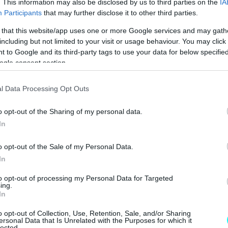
. This information may also be disclosed by us to third parties on the
IA
Participants
that may further disclose it to other third parties.
 MONTΕΛΟ ΤΗΣ ALFA ROMEO 
 that this website/app uses one or more Google services and may gath
including but not limited to your visit or usage behaviour. You may click 
 to Google and its third-party tags to use your data for below specifi
ogle consent section.
l Data Processing Opt Outs
o opt-out of the Sharing of my personal data.
In
o opt-out of the Sale of my Personal Data.
In
to opt-out of processing my Personal Data for Targeted
ing.
In
o opt-out of Collection, Use, Retention, Sale, and/or Sharing
ersonal Data that Is Unrelated with the Purposes for which it
lected.