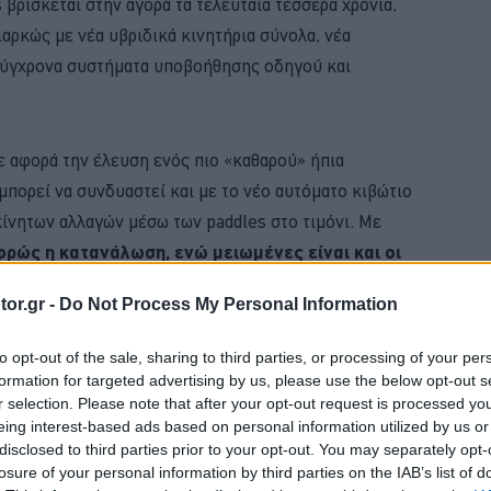
s βρίσκεται στην αγορά τα τελευταία τέσσερα χρόνια,
διαρκώς με νέα υβριδικά κινητήρια σύνολα, νέα
ο σύγχρονα συστήματα υποβοήθησης οδηγού και
ε αφορά την έλευση ενός πιο «καθαρού» ήπια
πορεί να συνδυαστεί και με το νέο αυτόματο κιβώτιο
κίνητων αλλαγών μέσω των paddles στο τιμόνι. Με
φρώς η κατανάλωση, ενώ μειωμένες είναι και οι
 με το χειροκίνητο κιβώτιο).
or.gr -
Do Not Process My Personal Information
BUY NOW
to opt-out of the sale, sharing to third parties, or processing of your per
formation for targeted advertising by us, please use the below opt-out s
ΑΙΡΙΝΟΣ ΕΛΕΓΧΟΣ ΓΙΑ ΤΟ ΑΥΤΟΚΙΝΗΤΟ 
r selection. Please note that after your opt-out request is processed y
eing interest-based ads based on personal information utilized by us or
 ΟΙΚΟΓΕΝΕΙΑΚΟ SUV ME 24.990 ΕΥΡΩ 
disclosed to third parties prior to your opt-out. You may separately opt-
losure of your personal information by third parties on the IAB’s list of
MG3 ΑΠΟ 16.450 ΕΥΡΩ