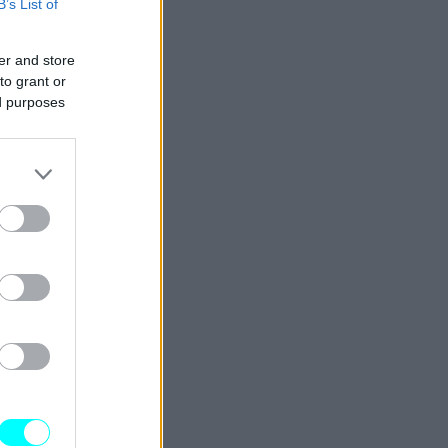
B’s List of
er and store
to grant or
ed purposes