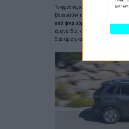
authenti
Το φρεσκαρισμένο Suzuki S-Cross ε
BoosterJet που
πληροί τις προδι
από ήπια υβριδικό σύστημα κίνη
έμεινε ίδιο, καθώς διαθέτει ενισχυμ
διαχείριση και το ηλεκτρομοτέρ κέρδ