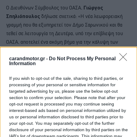
Ο Διευθύνων Σύμβουλος του ΟΑΣΑ,
Γιώργος
Σπηλιόπουλος
δήλωσε σχετικά: «Η νέα λεωφορειακή
γραμμή που θα εξυπηρετεί τον Δήμο Σαρωνικού και θα
τεθεί σε λειτουργία τη Δευτέρα, υπό την επίβλεψη του
ΟΑΣΑ, αποτελεί ένα ακόμη βήμα για την κάλυψη των
διευρυμένων συγκοινωνιακών αναγκών της Αττικής.
carandmotor.gr -
Do Not Process My Personal
Information
Βασική μας επιδίωξη είναι η βελτίωση της κινητικότητας
των πολιτών και η αποδοτικότερη λειτουργία του
If you wish to opt-out of the sale, sharing to third parties, or
συστήματος αστικών συγκοινωνιών, δίνοντας έμφαση στη
processing of your personal or sensitive information for
targeted advertising by us, please use the below opt-out
διαλειτουργικότητα και συμπληρωματικότητα των μέσων
section to confirm your selection. Please note that after your
μεταφοράς».
opt-out request is processed you may continue seeing
interest-based ads based on personal information utilized by
Διαβάστε επίσης
us or personal information disclosed to third parties prior to
your opt-out. You may separately opt-out of the further
disclosure of your personal information by third parties on the
IAB’s list of downstream participants. This information may