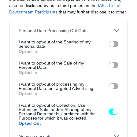
also be disclosed by us to third parties on the
IAB’s List of
Downstream Participants
that may further disclose it to other
third parties.
Please note that this website/app uses one or more Google
Personal Data Processing Opt Outs
services and may gather and store information including but
not limited to your visit or usage behaviour. You may click to
I want to opt-out of the Sharing of my
personal data.
grant or deny consent to Google and its third-party tags to
Opted In
use your data for below specified purposes in below Google
consent section.
I want to opt-out of the Sale of my
Personal Data.
Opted In
I want to opt-out of processing my
Personal Data for Targeted Advertising.
Opted In
I want to opt-out of Collection, Use,
Retention, Sale, and/or Sharing of my
Personal Data that Is Unrelated with the
Purposes for which it was collected.
Opted Out
Google consents