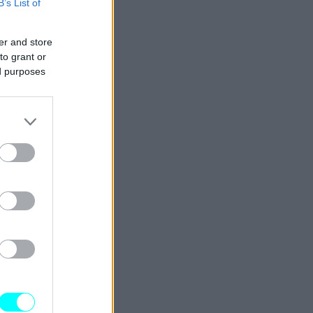
B’s List of
er and store
to grant or
ed purposes