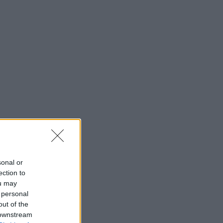
sonal or
ection to
ou may
 personal
out of the
 downstream