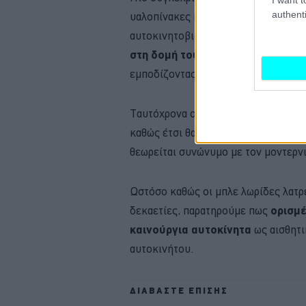
authenti
υαλοπίνακες πολύ πιο προηγμένη, τα
αυτοκινητοβιομηχανία στις μέρες μ
στη δομή του γυαλιού,
διασκορπίζ
εμποδίζοντας την επιβλαβή υπεριώ
Ταυτόχρονα οι σχεδιαστές πίεζαν γι
καθώς έτσι θα πετύχαιναν έναν
καθα
θεωρείται συνώνυμο με τον μοντερν
Ωστόσο καθώς οι μπλε λωρίδες λατρ
δεκαετίες, παρατηρούμε πως
ορισμέ
καινούργια αυτοκίνητα
ως αισθητι
αυτοκινήτου.
ΔΙΑΒΑΣΤΕ ΕΠΙΣΗΣ