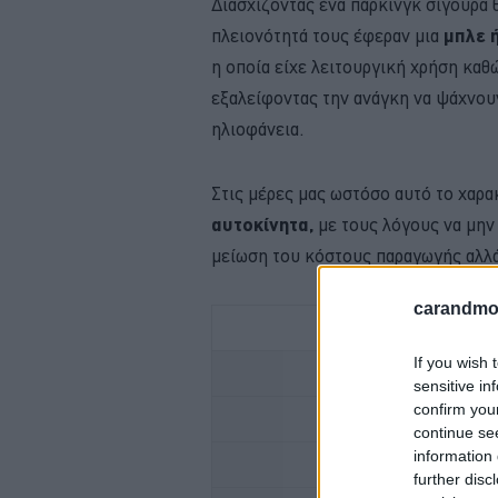
Διασχίζοντας ένα πάρκινγκ σίγουρα 
πλειονότητά τους έφεραν μια
μπλε 
η οποία είχε λειτουργική χρήση κα
εξαλείφοντας την ανάγκη να ψάχνου
ηλιοφάνεια.
Στις μέρες μας ωστόσο αυτό το χαρ
αυτοκίνητα,
με τους λόγους να μην
μείωση του κόστους παραγωγής αλλά
carandmot
If you wish 
ΚΑΙΝΟΥΡΓΙΟ
sensitive in
confirm you
FOR
continue se
information 
ALFA ROMEO
further disc