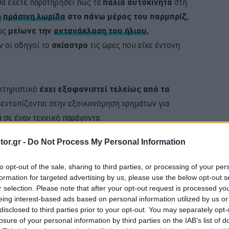
θα έχετε παρατηρήσει πως τα
παλιά αυτοκίνητα
στη
ή
πράσινη λωρίδα
στο πάνω μέρος του παρμπρίζ,
θώς
μείωνε την
αντανάκλαση του ήλιου
,
ν οι οδηγοί το
σκίαστρο
τις ώρες που είχε έντονη
ακτηριστικό
έχει εξαφανιστεί τελείως από τα
 εντοπίζονται στην εξοικονόμηση χρημάτων για
 σε έναν τεχνικό παράγοντα.
or.gr -
Do Not Process My Personal Information
BUY NOW
to opt-out of the sale, sharing to third parties, or processing of your per
 ΑΥΤΟΚΙΝΗΤΟ ΜΕ 0,9% ΕΠΙΤΟΚΙΟ 
formation for targeted advertising by us, please use the below opt-out s
r selection. Please note that after your opt-out request is processed y
D PUMA ΑΠΟ 21.528 ΕΥΡΩ
eing interest-based ads based on personal information utilized by us or
disclosed to third parties prior to your opt-out. You may separately opt-
 JUNIOR ME 8 ΧΡΟΝΙΑ ΕΓΓΥΗΣΗ 
losure of your personal information by third parties on the IAB’s list of