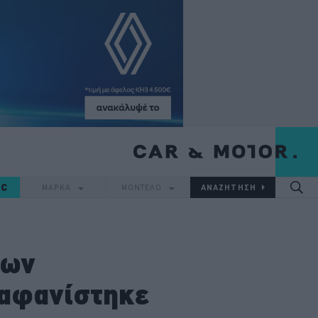
IC
ΜΑΡΚΑ
ΜΟΝΤΕΛΟ
των
εξαφανίστηκε