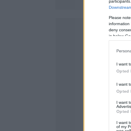
participants
ΟΔΗΓΗΣΤ
Downstream 
Please note
information 
deny consent
in below Go
Persona
I want t
Opted 
I want t
Opted 
I want 
Advertis
Opted 
I want t
of my P
was col