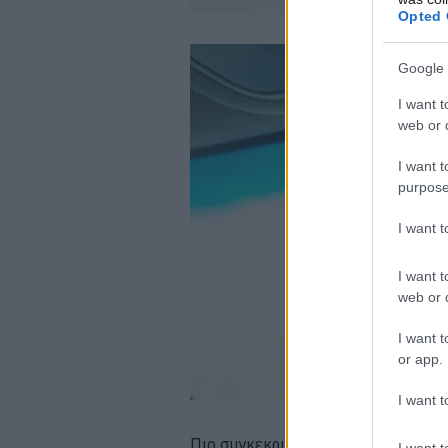
Opted 
Google 
I want t
web or d
I want t
purpose
I want 
I want t
web or d
I want t
or app.
I want t
Πιο συγκεκριμένα καθώς οι τεχνολο
I want t